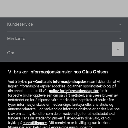
Bunntekst
Kundeservice
Min konto
Product
+
quantity
Om
Aktuelt
Vi bruker informasjonskapsler hos Clas Ohlson
Våre selskaper
Ved å trykke på
«Godta alle informasjonskapsler»
samtykker du i at vi
lagrer informasjonskapsler (cookies) og annen sporingsteknologi på
din enhet i henhold til vår
policy for informasjonskapsler
for å
Finn din butikk
forbedre brukeropplevelsen din på vårt nettsted, analysere bruken av
nettstedet og for å tilpasse våre markedsføringstiltak. Vi bruker fire
typer informasjonskapsler: nødvendige, funksjonelle, analytiske og
annonserelaterte. For nødvendige informasjonskapsler er det ikke noe
SE
NO
FI
krav om samtykke, ettersom de er nødvendige for at nettstedet skal
fungere. Hvis du istedenfor ønsker å skreddersy dine valg, kan du
trykke på
«Innstillinger»
. Ditt samtykke er frivillig og kan trekkes
tilbake når som helst ved å endre dine innstillinger for