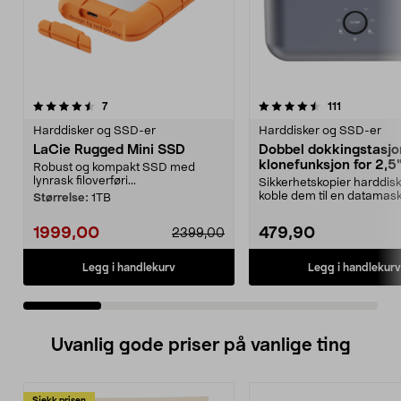
4.5 av 5 stjerner
anmeldelser
4.5 av 5 stjerner
anmeldelse
7
111
Harddisker og SSD-er
Harddisker og SSD-er
LaCie Rugged Mini SSD
Dobbel dokkingstasj
klonefunksjon for 2,5
Robust og kompakt SSD med
3,5" harddisk, USB 3.
lynrask filoverføri...
Sikkerhetskopier harddisk
koble dem til en datamask
Størrelse:
1TB
Dobbel dokkingst...
1999,00
479,90
2399,00
Legg i handlekurv
Legg i handlekurv
Uvanlig gode priser på vanlige ting