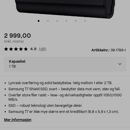
2 999,00
(inkl. moms)
4.9
(
48
)
Artikkelnr.:
39-1786-1
Select
Kapasitet
variant
1 TB
Lynrask overføring og solid beskyttelse. Velg mellom 1 eller 2 TB.
Samsung T7 Shield SSD, svart – beskytter data mot vann, støv og fall.
Overfør store filer raskt – lese- og skrivehastigheter opptil 1050/1000
MB/s.
SSD – robust teknologi uten bevegelige deler.
Samsung T7 er ikke mye større enn et kredittkort (8,8 x 5,9 x 1,3 cm).
Mer informasjon