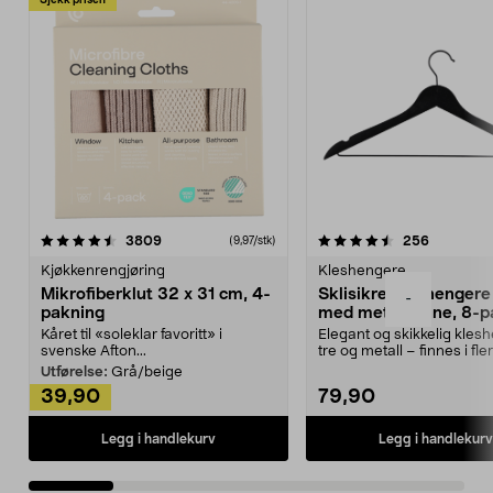
Sjekk prisen
4.5av 5 stjerner
anmeldelser
4.5av 5 stjerner
anmeldels
3809
256
(9,97/stk)
Kjøkkenrengjøring
Kleshengere
Mikrofiberklut 32 x 31 cm, 4-
Sklisikre kleshengere 
-
pakning
med metallpinne, 8-p
Kåret til «soleklar favoritt» i
Elegant og skikkelig kles
svenske Afton...
tre og metall – finnes i fle
Kleshe...
Utførelse:
Grå/beige
39,90
79,90
Legg i handlekurv
Legg i handlekurv