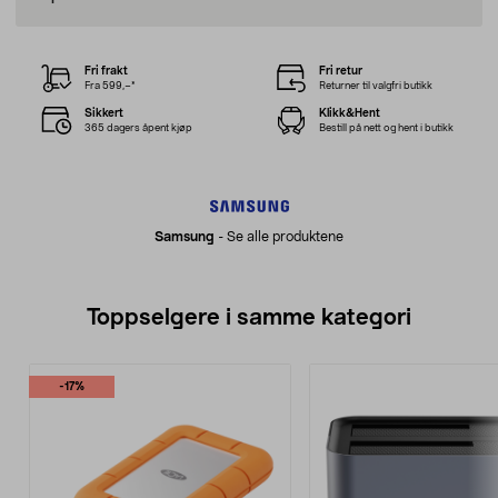
Fri frakt
Fri retur
Fra 599,–*
Returner til valgfri butikk
Sikkert
Klikk&Hent
365 dagers åpent kjøp
Bestill på nett og hent i butikk
Samsung
-
Se alle produktene
Toppselgere i samme kategori
-17%