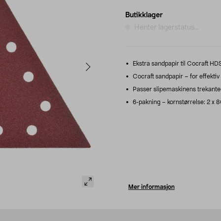
Butikklager
Henter lagerstatus...
Ekstra sandpapir til Cocraft HD
Cocraft sandpapir – for effektiv 
Passer slipemaskinens trekante
6-pakning – kornstørrelse: 2 x 8
Mer informasjon