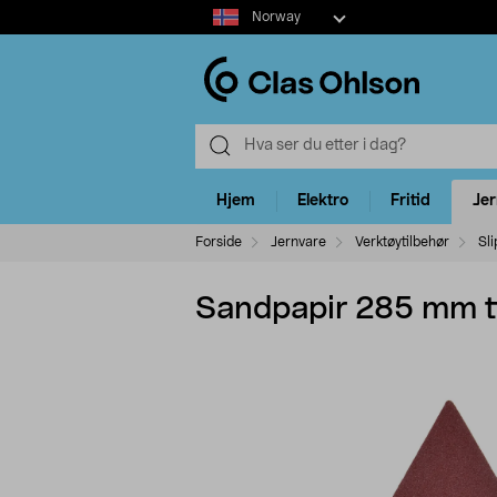
Select
Norway
market
Hjem
Elektro
Fritid
Je
Forside
Jernvare
Verktøytilbehør
Sli
Sandpapir 285 mm ti