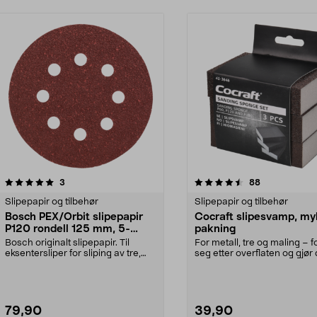
4.5 av 5 stjerner
anmeldelser
3.5 av 5 stjerner
anmeldelser
3
88
Slipepapir og tilbehør
Slipepapir og tilbehør
Bosch PEX/Orbit slipepapir
Cocraft slipesvamp, my
P120 rondell 125 mm, 5-
pakning
pakning
Bosch originalt slipepapir. Til
For metall, tre og maling – 
eksentersliper for sliping av tre,
seg etter overflaten og gjør 
maling og met...
enkelt å sli...
79,90
39,90