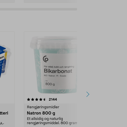
er
4.0av 5 stjerner
anmeldelser
4.5
2144
4
Rengjøringsmidler
Levende lys
tteri
Natron 800 g
Telys steari
prosent ste
Et allsidig og naturlig
rengjøringsmiddel. 800 gram
AA-
100 % stearin