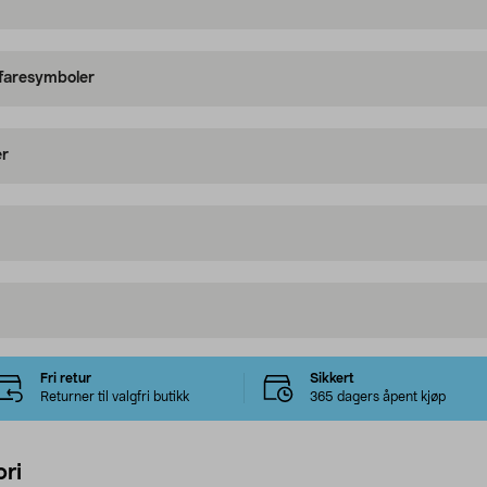
 faresymboler
er
Fri retur
Sikkert
Returner til valgfri butikk
365 dagers åpent kjøp
ri