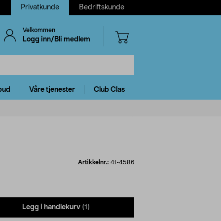
Privatkunde
Bedriftskunde
Velkommen
Logg inn/Bli medlem
bud
Våre tjenester
Club Clas
Artikkelnr.:
41-4586
Legg i handlekurv
(1)