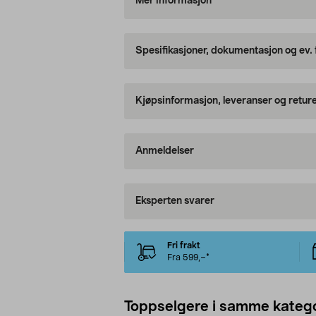
Mer informasjon
Spesifikasjoner, dokumentasjon og ev.
Kjøpsinformasjon, leveranser og retur
Anmeldelser
Eksperten svarer
Fri frakt
Fra 599,–*
Toppselgere i samme katego