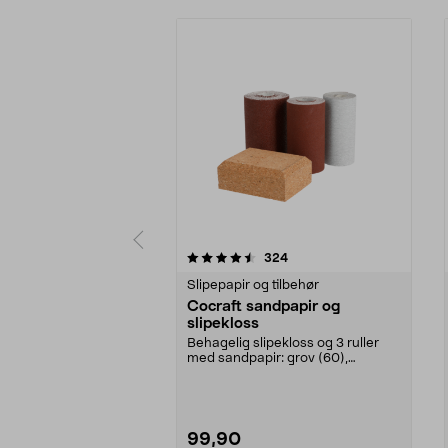
5 av 5 stjerner
5.0 av 5 stjerner
anmeldelser
324
Slipepapir og tilbehør
Cocraft sandpapir og
slipekloss
Behagelig slipekloss og 3 ruller
med sandpapir: grov (60),
medium (120) og fin (...
99,90