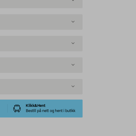
Klikk&Hent
Bestill på nett og hent i butikk