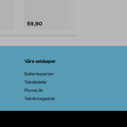
natron – til rengjøring både...
råvarer. Produ
brenner med e
59,90
69,90
Legg i handlekurv
Legg 
Våre selskaper
Batteriexperten
Teknikkdeler
PhoneLife
Teknikmagasinet