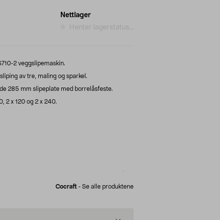
Nettlager
Henter lagerstatus...
S710-2 veggslipemaskin.
sliping av tre, maling og sparkel.
de 285 mm slipeplate med borrelåsfeste.
0, 2 x 120 og 2 x 240.
Cocraft
-
Se alle produktene