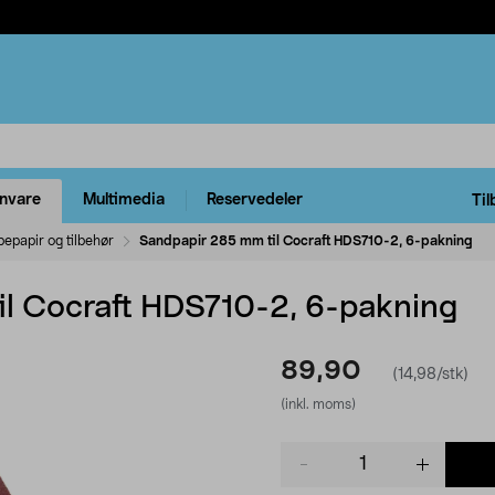
rnvare
Multimedia
Reservedeler
Til
pepapir og tilbehør
Sandpapir 285 mm til Cocraft HDS710-2, 6-pakning
l Cocraft HDS710-2, 6-pakning
89,90
(14,98/stk)
(inkl. moms)
Product
quantity