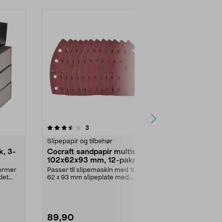
4.5 av 5 stjerner
anmeldelser
4.5
3
1
Slipepapir og tilbehør
Slipepapir og 
k, 3-
Cocraft sandpapir multisliper
Cocraft san
102x62x93 mm, 12-pakning
slipemaskin
former
Passer til slipemaskin med 102 x
Utvalg med bl
det
62 x 93 mm slipeplate med
sliping av tre,
borrelåsfeste. Sandpa...
89,90
99,90