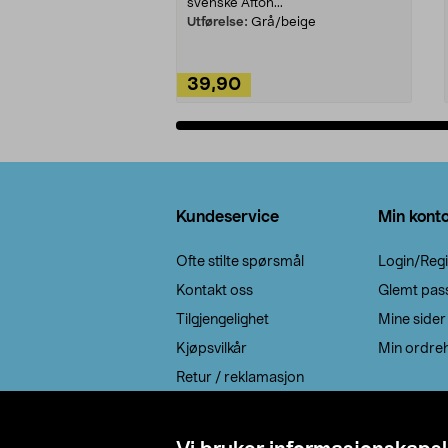
svenske Afton...
Utførelse:
Grå/beige
39,90
Legg i handlekurv
Bunntekst
Kundeservice
Min kont
Ofte stilte spørsmål
Login/Regi
Kontakt oss
Glemt pas
Tilgjengelighet
Mine sider
Kjøpsvilkår
Min ordreh
Retur / reklamasjon
EE-avfall
Cookie policy