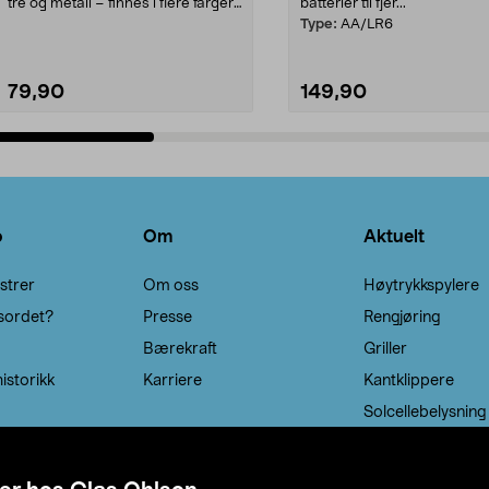
tre og metall – finnes i flere farger.
batterier til fjer...
Kleshe...
Type:
AA/LR6
79,90
149,90
Legg i handlekurv
Legg i handlekurv
o
Om
Aktuelt
strer
Om oss
Høytrykkspylere
sordet?
Presse
Rengjøring
Bærekraft
Griller
istorikk
Karriere
Kantklippere
Solcellebelysning