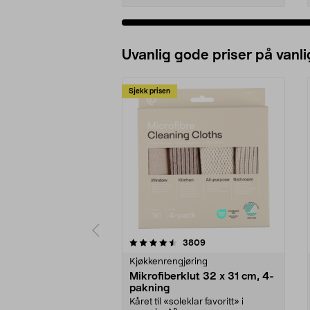
Uvanlig gode priser på vanli
Sjekk prisen
5av 5 stjerner
4.5av 5 stjerner
anmeldelser
3809
Kjøkkenrengjøring
Mikrofiberklut 32 x 31 cm, 4-
pakning
Kåret til «soleklar favoritt» i