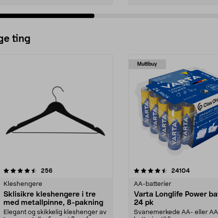
ge ting
Multibuy
4.5av 5 stjerner
anmeldelser
4.5av 5 stjerner
anmeldels
256
24104
Kleshengere
AA-batterier
Sklisikre kleshengere i tre
Varta Longlife Power ba
med metallpinne, 8-pakning
24 pk
Elegant og skikkelig kleshenger av
Svanemerkede AA- eller A