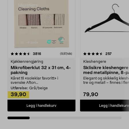
4.5av 5 stjerner
anmeldelser
4.5av 5 stjerner
anmeldels
3816
257
(9,97/stk)
Kjøkkenrengjøring
Kleshengere
Mikrofiberklut 32 x 31 cm, 4-
Sklisikre kleshengere 
pakning
med metallpinne, 8-p
Kåret til «soleklar favoritt» i
Elegant og skikkelig kles
svenske Afton...
tre og metall – finnes i fle
Kleshe...
Utførelse:
Grå/beige
39,90
79,90
Legg i handlekurv
Legg i handlekurv