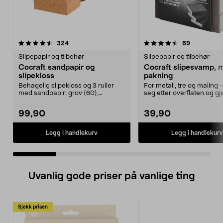
4.5 av 5 stjerner
anmeldelser
5.0 av 5 stjerner
anmeldelse
324
89
Slipepapir og tilbehør
Slipepapir og tilbehør
Cocraft sandpapir og
Cocraft slipesvamp, 
slipekloss
pakning
Behagelig slipekloss og 3 ruller
For metall, tre og maling 
med sandpapir: grov (60),
seg etter overflaten og gj
medium (120) og fin (...
enkelt å sli...
99,90
39,90
Legg i handlekurv
Legg i handlekurv
Uvanlig gode priser på vanlige ting
Sjekk prisen