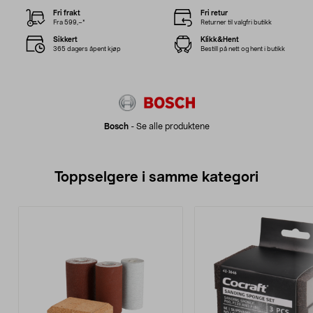
Fri frakt
Fri retur
Fra 599,–*
Returner til valgfri butikk
Sikkert
Klikk&Hent
365 dagers åpent kjøp
Bestill på nett og hent i butikk
Bosch
-
Se alle produktene
Toppselgere i samme kategori