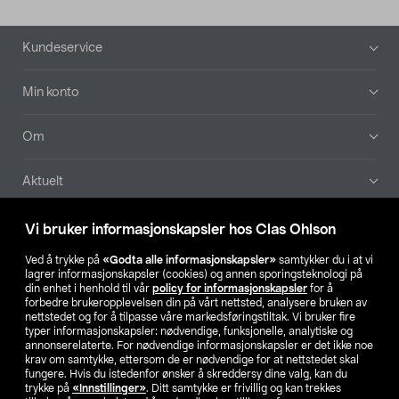
Bunntekst
Kundeservice
Min konto
Om
Aktuelt
Våre selskaper
Vi bruker informasjonskapsler hos Clas Ohlson
Ved å trykke på
«Godta alle informasjonskapsler»
samtykker du i at vi
Finn din butikk
lagrer informasjonskapsler (cookies) og annen sporingsteknologi på
din enhet i henhold til vår
policy for informasjonskapsler
for å
forbedre brukeropplevelsen din på vårt nettsted, analysere bruken av
SE
NO
FI
nettstedet og for å tilpasse våre markedsføringstiltak. Vi bruker fire
typer informasjonskapsler: nødvendige, funksjonelle, analytiske og
annonserelaterte. For nødvendige informasjonskapsler er det ikke noe
krav om samtykke, ettersom de er nødvendige for at nettstedet skal
fungere. Hvis du istedenfor ønsker å skreddersy dine valg, kan du
trykke på
«Innstillinger»
. Ditt samtykke er frivillig og kan trekkes