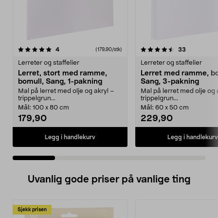
4.5 av 5 stjerner
anmeldelser
4.0 av 5 stjerner
anmeldelse
4
33
(179,90/stk)
Lerreter og staffelier
Lerreter og staffelier
Lerret, stort med ramme,
Lerret med ramme, bo
bomull, Sang, 1-pakning
Sang, 3-pakning
Mal på lerret med olje og akryl –
Mal på lerret med olje og 
trippelgrun...
trippelgrun...
Mål:
100 x 80 cm
Mål:
60 x 50 cm
179,90
229,90
Legg i handlekurv
Legg i handlekurv
Uvanlig gode priser på vanlige ting
Sjekk prisen