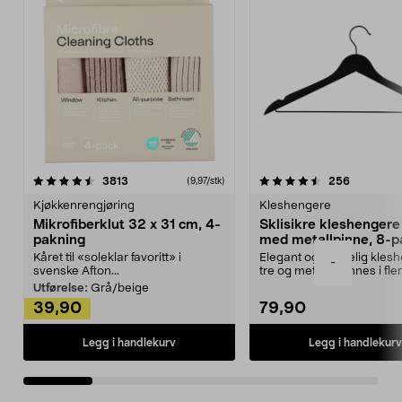
4.5av 5 stjerner
anmeldelser
4.5av 5 stjerner
anmeldels
3813
256
(9,97/stk)
Kjøkkenrengjøring
Kleshengere
Mikrofiberklut 32 x 31 cm, 4-
Sklisikre kleshengere 
pakning
med metallpinne, 8-p
Kåret til «soleklar favoritt» i
Elegant og skikkelig kles
-
svenske Afton...
tre og metall – finnes i fle
Kleshe...
Utførelse:
Grå/beige
39,90
79,90
Legg i handlekurv
Legg i handlekurv