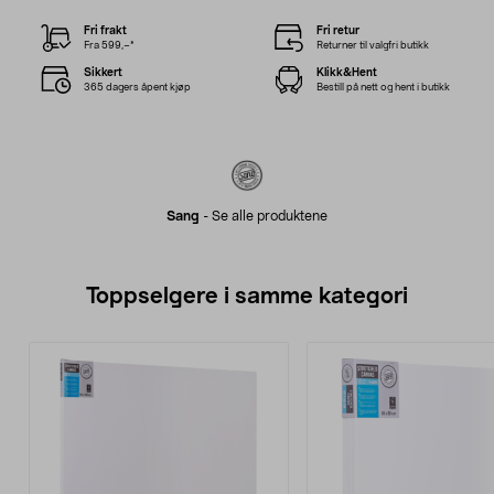
Fri frakt
Fri retur
Fra 599,–*
Returner til valgfri butikk
Sikkert
Klikk&Hent
365 dagers åpent kjøp
Bestill på nett og hent i butikk
Sang
-
Se alle produktene
Toppselgere i samme kategori