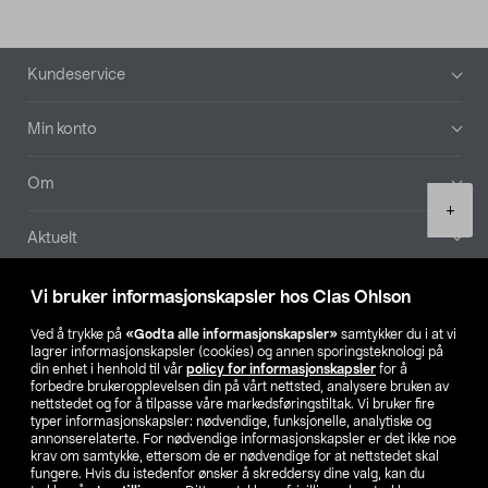
Bunntekst
Kundeservice
Min konto
Om
Product
+
quantity
Aktuelt
Våre selskaper
Vi bruker informasjonskapsler hos Clas Ohlson
Ved å trykke på
«Godta alle informasjonskapsler»
samtykker du i at vi
Finn din butikk
lagrer informasjonskapsler (cookies) og annen sporingsteknologi på
din enhet i henhold til vår
policy for informasjonskapsler
for å
forbedre brukeropplevelsen din på vårt nettsted, analysere bruken av
SE
NO
FI
nettstedet og for å tilpasse våre markedsføringstiltak. Vi bruker fire
typer informasjonskapsler: nødvendige, funksjonelle, analytiske og
annonserelaterte. For nødvendige informasjonskapsler er det ikke noe
krav om samtykke, ettersom de er nødvendige for at nettstedet skal
fungere. Hvis du istedenfor ønsker å skreddersy dine valg, kan du