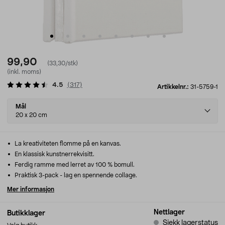
99,90
(33,30/stk)
(inkl. moms)
4.5
(
317
)
Artikkelnr.:
31-5759-1
Select
Mål
variant
20 x 20 cm
La kreativiteten flomme på en kanvas.
En klassisk kunstnerrekvisitt.
Ferdig ramme med lerret av 100 % bomull.
Praktisk 3-pack - lag en spennende collage.
Mer informasjon
Nettlager
Butikklager
Sjekk lagerstatus