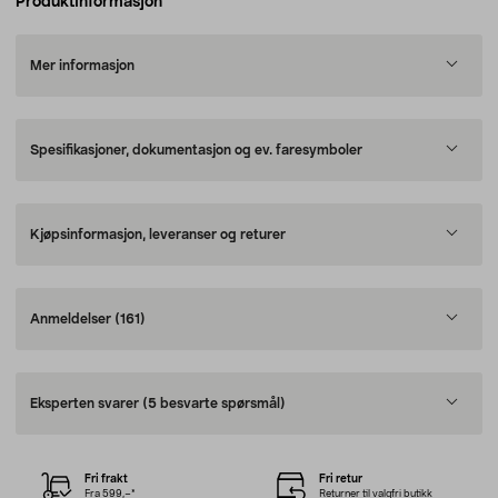
Produktinformasjon
Mer informasjon
Spesifikasjoner, dokumentasjon og ev. faresymboler
Kjøpsinformasjon, leveranser og returer
Anmeldelser
(161)
Eksperten svarer
(5 besvarte spørsmål)
Fri frakt
Fri retur
Fra 599,–*
Returner til valgfri butikk