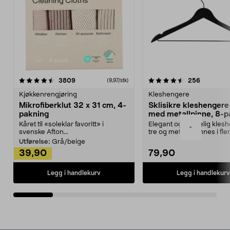
4.5av 5 stjerner
anmeldelser
4.5av 5 stjerner
anmeldels
3809
256
(9,97/stk)
Kjøkkenrengjøring
Kleshengere
Mikrofiberklut 32 x 31 cm, 4-
Sklisikre kleshengere 
pakning
med metallpinne, 8-p
Kåret til «soleklar favoritt» i
Elegant og skikkelig kles
-
svenske Afton...
tre og metall – finnes i fle
Kleshe...
Utførelse:
Grå/beige
39,90
79,90
Legg i handlekurv
Legg i handlekurv