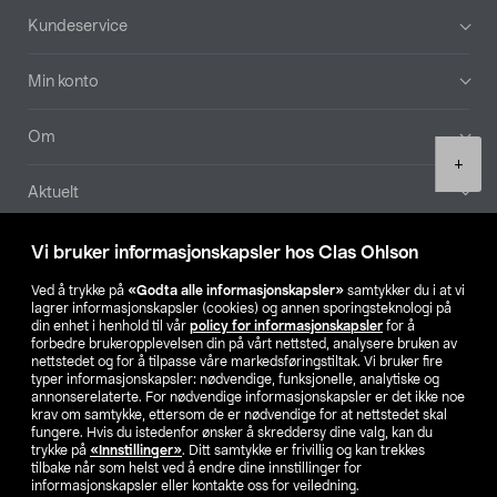
Bunntekst
Kundeservice
Min konto
Om
Product
+
quantity
Aktuelt
Våre selskaper
Vi bruker informasjonskapsler hos Clas Ohlson
Ved å trykke på
«Godta alle informasjonskapsler»
samtykker du i at vi
Finn din butikk
lagrer informasjonskapsler (cookies) og annen sporingsteknologi på
din enhet i henhold til vår
policy for informasjonskapsler
for å
forbedre brukeropplevelsen din på vårt nettsted, analysere bruken av
SE
NO
FI
nettstedet og for å tilpasse våre markedsføringstiltak. Vi bruker fire
typer informasjonskapsler: nødvendige, funksjonelle, analytiske og
annonserelaterte. For nødvendige informasjonskapsler er det ikke noe
krav om samtykke, ettersom de er nødvendige for at nettstedet skal
fungere. Hvis du istedenfor ønsker å skreddersy dine valg, kan du
trykke på
«Innstillinger»
. Ditt samtykke er frivillig og kan trekkes
tilbake når som helst ved å endre dine innstillinger for
informasjonskapsler eller kontakte oss for veiledning.