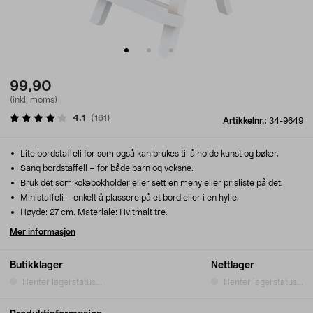
99,90
(inkl. moms)
4.1
(
161
)
Artikkelnr.:
34-9649
Lite bordstaffeli for som også kan brukes til å holde kunst og bøker.
Sang bordstaffeli – for både barn og voksne.
Bruk det som kokebokholder eller sett en meny eller prisliste på det.
Ministaffeli – enkelt å plassere på et bord eller i en hylle.
Høyde: 27 cm. Materiale: Hvitmalt tre.
Mer informasjon
Butikklager
Nettlager
Henter lagerstatus...
Henter lagerstatus...