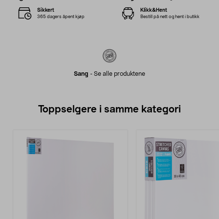
Sikkert
Klikk&Hent
365 dagers åpent kjøp
Bestill på nett og hent i butikk
Sang
-
Se alle produktene
Toppselgere i samme kategori