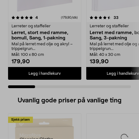
4.5 av 5 stjerner
anmeldelser
4.5 av 5 stjerner
anmeldelse
4
33
(179,90/stk)
Lerreter og staffelier
Lerreter og staffelier
Lerret, stort med ramme,
Lerret med ramme, bo
bomull, Sang, 1-pakning
Sang, 3-pakning
Mal på lerret med olje og akryl –
Mal på lerret med olje og 
trippelgrun...
trippelgrun...
Mål:
100 x 80 cm
Mål:
40 x 30 cm
179,90
139,90
Legg i handlekurv
Legg i handlekurv
Uvanlig gode priser på vanlige ting
Sjekk prisen