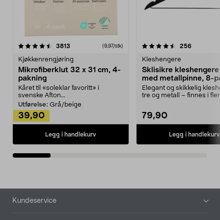
4.5av 5 stjerner
anmeldelser
4.5av 5 stjerner
anmeldels
3813
256
(9,97/stk)
Kjøkkenrengjøring
Kleshengere
Mikrofiberklut 32 x 31 cm, 4-
Sklisikre kleshengere 
pakning
med metallpinne, 8-p
Kåret til «soleklar favoritt» i
Elegant og skikkelig kles
svenske Afton...
tre og metall – finnes i fle
Kleshe...
Utførelse:
Grå/beige
39,90
79,90
Legg i handlekurv
Legg i handlekurv
Bunntekst
Kundeservice