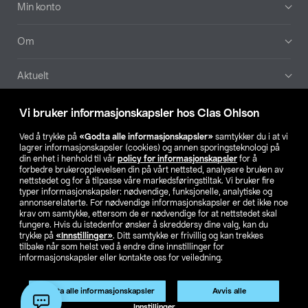
Min konto
Om
Aktuelt
Våre selskaper
Vi bruker informasjonskapsler hos Clas Ohlson
Ved å trykke på
«Godta alle informasjonskapsler»
samtykker du i at vi
Finn din butikk
lagrer informasjonskapsler (cookies) og annen sporingsteknologi på
din enhet i henhold til vår
policy for informasjonskapsler
for å
forbedre brukeropplevelsen din på vårt nettsted, analysere bruken av
SE
NO
FI
nettstedet og for å tilpasse våre markedsføringstiltak. Vi bruker fire
typer informasjonskapsler: nødvendige, funksjonelle, analytiske og
annonserelaterte. For nødvendige informasjonskapsler er det ikke noe
krav om samtykke, ettersom de er nødvendige for at nettstedet skal
fungere. Hvis du istedenfor ønsker å skreddersy dine valg, kan du
trykke på
«Innstillinger»
. Ditt samtykke er frivillig og kan trekkes
tilbake når som helst ved å endre dine innstillinger for
informasjonskapsler eller kontakte oss for veiledning.
Privacy statement
Medlemsvilkår
Kjøpsvilkår
For bedrifter
Endre til priser ekskl. moms
Produktet har utgått
Godta alle informasjonskapsler
Avvis alle
Artikkelnr.:
44-1822-1
Innstillinger