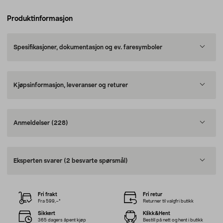
Produktinformasjon
Spesifikasjoner, dokumentasjon og ev. faresymboler
Kjøpsinformasjon, leveranser og returer
Anmeldelser
(228)
Eksperten svarer
(2 besvarte spørsmål)
Fri frakt
Fri retur
Fra 599,–*
Returner til valgfri butikk
Sikkert
Klikk&Hent
365 dagers åpent kjøp
Bestill på nett og hent i butikk