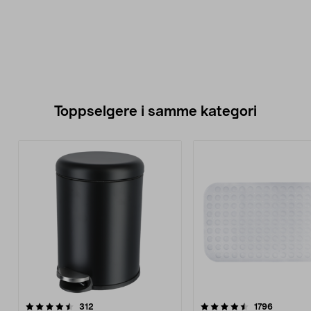
Toppselgere i samme kategori
4.5 av 5 stjerner
anmeldelser
4.5 av 5 stjerner
anmeldel
312
1796