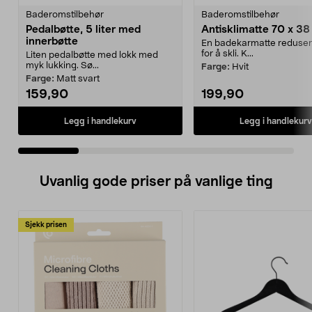
Baderomstilbehør
Baderomstilbehør
Pedalbøtte, 5 liter med
Antisklimatte 70 x 3
innerbøtte
En badekarmatte reduser
for å skli. K...
Liten pedalbøtte med lokk med
myk lukking. Sø...
Farge:
Hvit
Farge:
Matt svart
159,90
199,90
Legg i handlekurv
Legg i handlekurv
Uvanlig gode priser på vanlige ting
Sjekk prisen