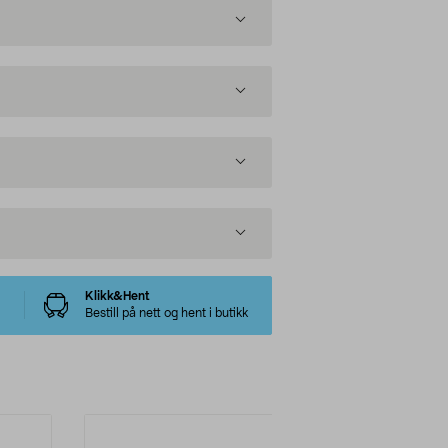
Klikk&Hent
Bestill på nett og hent i butikk