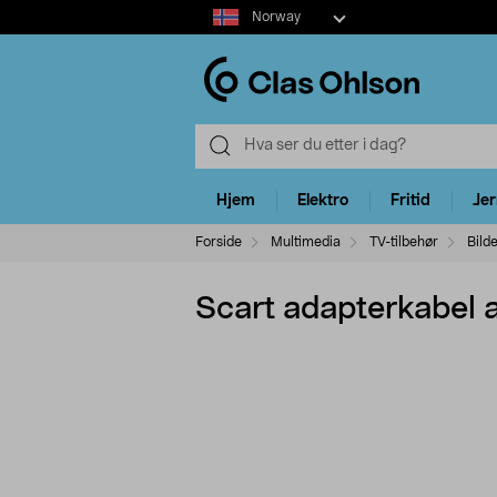
Select
Norway
market
Hjem
Elektro
Fritid
Je
Forside
Multimedia
TV-tilbehør
Bild
Scart adapterkabel 