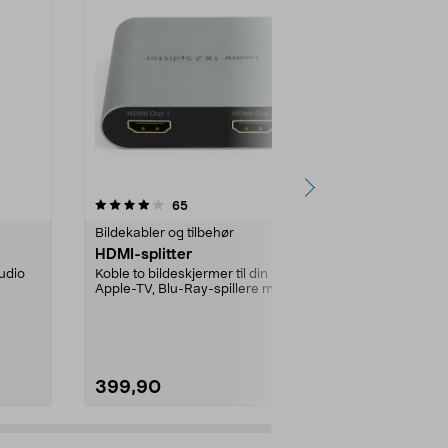
4.5 av 5 stjerner
anmeldelser
4.5
65
9
Bildekabler og tilbehør
Bildekabler og
HDMI-splitter
Exibel Displ
m
udio
Koble to bildeskjermer til din
Apple-TV, Blu-Ray-spillere m.m.
Exibel Displa
Støtte for 4K, HD...
støtte for 8K
med maks opp
399,90
199,90