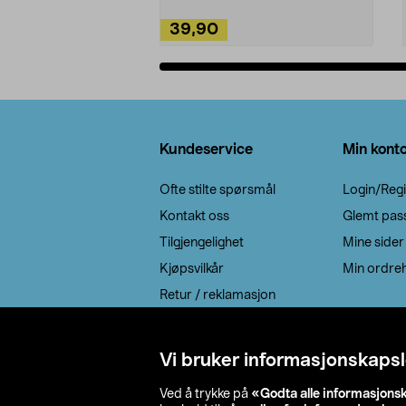
39,90
Legg i handlekurv
Bunntekst
Kundeservice
Min kont
Ofte stilte spørsmål
Login/Regi
Kontakt oss
Glemt pas
Tilgjengelighet
Mine sider
Kjøpsvilkår
Min ordreh
Retur / reklamasjon
EE-avfall
Cookie policy
Vi bruker informasjonskapsl
Leveringsalternativ
Ved å trykke på
«Godta alle informasjons