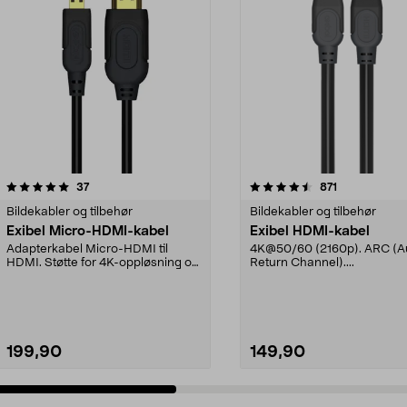
4.5 av 5 stjerner
anmeldelser
4.0 av 5 stjerner
anmeldelser
37
871
Bildekabler og tilbehør
Bildekabler og tilbehør
Exibel Micro-HDMI-kabel
Exibel HDMI-kabel
Adapterkabel Micro-HDMI til
4K@50/60 (2160p). ARC (A
HDMI. Støtte for 4K-oppløsning og
Return Channel)....
3D. Audio Return C...
199,90
149,90