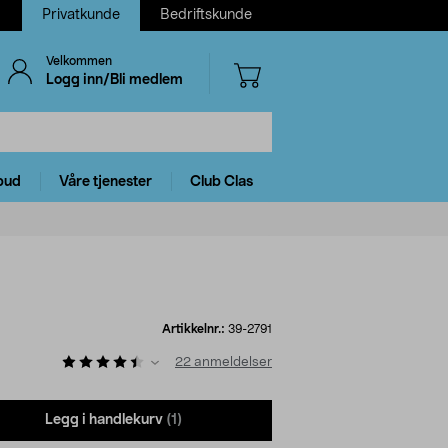
Privatkunde
Bedriftskunde
Velkommen
Logg inn/Bli medlem
bud
Våre tjenester
Club Clas
Artikkelnr.:
39-2791
22
anmeldelser
Legg i handlekurv
(1)