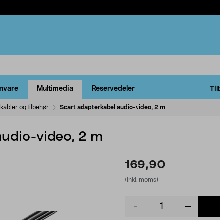
rnvare
Multimedia
Reservedeler
Til
ekabler og tilbehør
Scart adapterkabel audio-video, 2 m
audio-video, 2 m
169,90
(inkl. moms)
Product
quantity