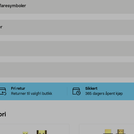
 faresymboler
er
Fri retur
Sikkert
Returner til valgfri butikk
365 dagers åpent kjøp
ri