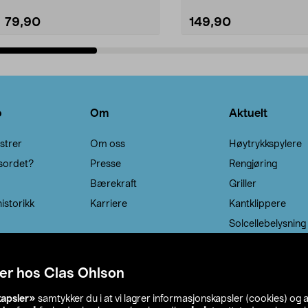
79,90
149,90
Legg i handlekurv
Legg i handlekurv
o
Om
Aktuelt
strer
Om oss
Høytrykkspylere
sordet?
Presse
Rengjøring
Bærekraft
Griller
istorikk
Karriere
Kantklippere
Solcellebelysning
er hos Clas Ohlson
kapsler»
samtykker du i at vi lagrer informasjonskapsler (cookies) og 