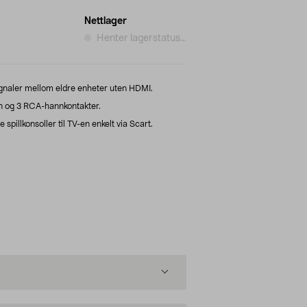
Nettlager
Henter lagerstatus...
signaler mellom eldre enheter uten HDMI.
n og 3 RCA-hannkontakter.
e spillkonsoller til TV-en enkelt via Scart.