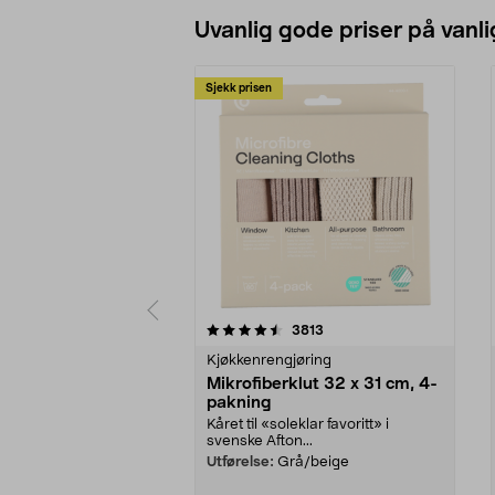
Uvanlig gode priser på vanli
Sjekk prisen
5av 5 stjerner
4.5av 5 stjerner
anmeldelser
3813
Kjøkkenrengjøring
Mikrofiberklut 32 x 31 cm, 4-
pakning
Kåret til «soleklar favoritt» i
svenske Afton...
Utførelse:
Grå/beige