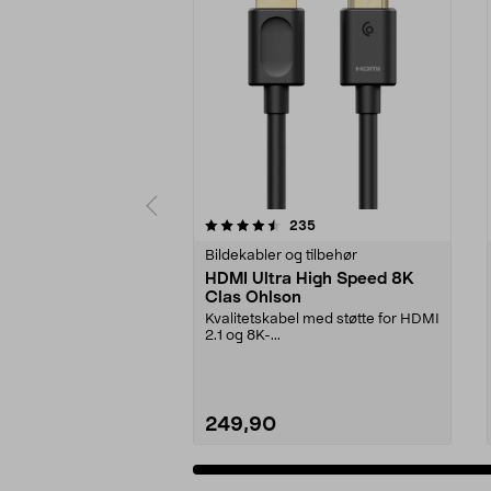
5 av 5 stjerner
5.0 av 5 stjerner
anmeldelser
235
Bildekabler og tilbehør
HDMI Ultra High Speed 8K
Clas Ohlson
Kvalitetskabel med støtte for HDMI
2.1 og 8K-...
249,90