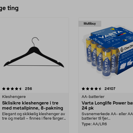
ge ting
Multibuy
4.5av 5 stjerner
anmeldelser
4.5av 5 stjerner
anmeldels
256
24107
Kleshengere
AA-batterier
Sklisikre kleshengere i tre
Varta Longlife Power ba
med metallpinne, 8-pakning
24 pk
Elegant og skikkelig kleshenger av
Svanemerkede AA- eller A
tre og metall – finnes i flere farger.
batterier til fjer...
Kleshe...
Type:
AA/LR6