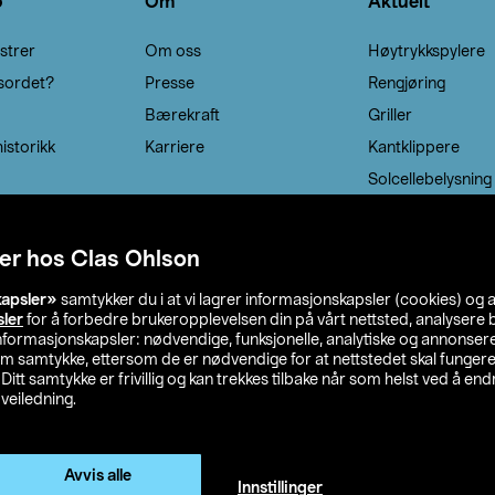
o
Om
Aktuelt
strer
Om oss
Høytrykkspylere
sordet?
Presse
Rengjøring
Bærekraft
Griller
istorikk
Karriere
Kantklippere
Solcellebelysning
er hos Clas Ohlson
kapsler»
samtykker du i at vi lagrer informasjonskapsler (cookies) og 
sler
for å forbedre brukeropplevelsen din på vårt nettsted, analysere b
 informasjonskapsler: nødvendige, funksjonelle, analytiske og annonse
om samtykke, ettersom de er nødvendige for at nettstedet skal fungere
. Ditt samtykke er frivillig og kan trekkes tilbake når som helst ved å endr
veiledning.
lson
Privacy statement
Medlemsvilkår
Kjøpsvilkår
F
Endre til priser ekskl. moms
Avvis alle
Innstillinger