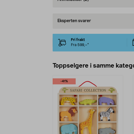
Eksperten svarer
Fri frakt
Fra 599,–*
Toppselgere i samme katego
-41%