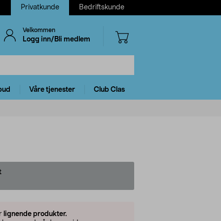
Privatkunde
Bedriftskunde
Velkommen
Logg inn/Bli medlem
bud
Våre tjenester
Club Clas
t
er
lignende produkter.