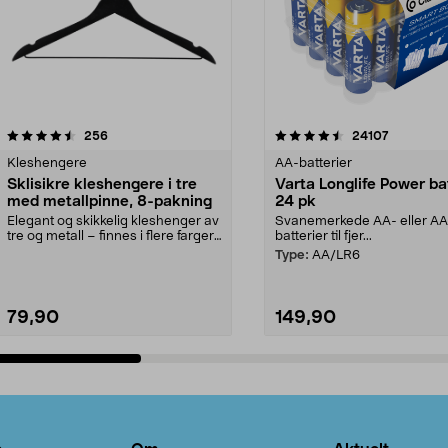
4.5av 5 stjerner
anmeldelser
4.5av 5 stjerner
anmeldels
256
24107
Kleshengere
AA-batterier
Sklisikre kleshengere i tre
Varta Longlife Power ba
med metallpinne, 8-pakning
24 pk
Elegant og skikkelig kleshenger av
Svanemerkede AA- eller A
tre og metall – finnes i flere farger.
batterier til fjer...
Kleshe...
Type:
AA/LR6
79,90
149,90
Legg i handlekurv
Legg i handlekurv