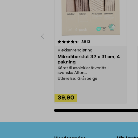
5av 5 stjerner
4.5av 5 stjerner
anmeldelser
3813
Kjøkkenrengjøring
Mikrofiberklut 32 x 31 cm, 4-
pakning
Kåret til «soleklar favoritt» i
svenske Afton...
Utførelse:
Grå/beige
39,90
Legg i handlekurv
Bunntekst