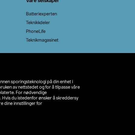
Våre selskaper
Batteriexperten
Teknikkdeler
PhoneLife
Teknikmagasinet
annen sporingsteknologi på din enhet i
ruken av nettstedet og for å tilpasse våre
relaterte. For nødvendige
. Hvis du istedenfor ønsker å skreddersy
e dine innstillinger for
inn din butikk