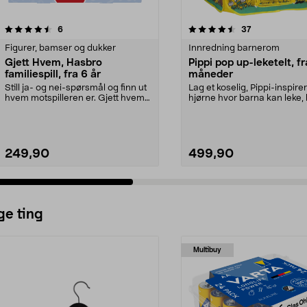
4.5 av 5 stjerner
anmeldelser
4.5 av 5 stjerner
anmeldelser
6
37
Figurer, bamser og dukker
Innredning barnerom
Gjett Hvem, Hasbro
Pippi pop up-leketelt, fr
familiespill, fra 6 år
måneder
Still ja- og nei-spørsmål og finn ut
Lag et koselig, Pippi-inspirer
hvem motspilleren er. Gjett hvem?
hjørne hvor barna kan leke, 
fra Hasbr...
gøy og slappe...
249,90
499,90
ge ting
Multibuy