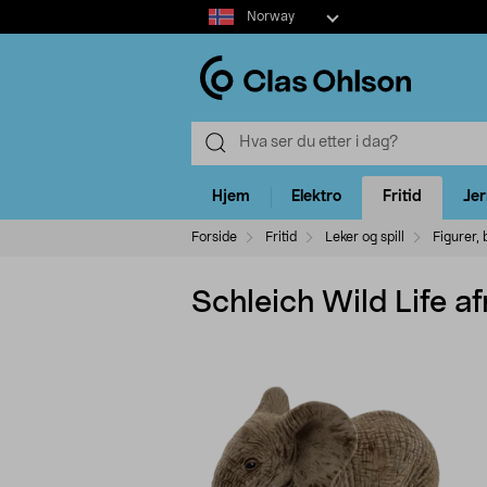
Select
Norway
market
Hjem
Elektro
Fritid
Je
Forside
Fritid
Leker og spill
Figurer,
Schleich Wild Life af