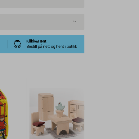
Klikk&Hent
Bestill på nett og hent i butikk
-50%