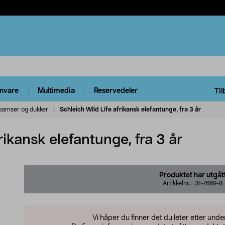
rnvare
Multimedia
Reservedeler
Til
 bamser og dukker
Schleich Wild Life afrikansk elefantunge, fra 3 år
rikansk elefantunge, fra 3 år
Produktet har utgåt
Artikkelnr.:
31-7669-8
Vi håper du finner det du leter etter und