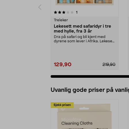
0 av 5 stjerner
4.5 av 5 stjerner
anmeldelser
1
Treleker
Lekesett med safaridyr i tre
med hylle, fra 3 år
Dra på safari og bli kjent med
dyrene som lever i Afrika. Lekesett
med safaridyr...
129,90
219,90
Uvanlig gode priser på vanli
Sjekk prisen