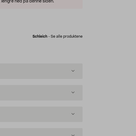
 lengre ned på denne siden.
Schleich
-
Se alle produktene