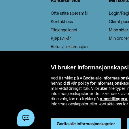
Kundeservice
Min kont
Ofte stilte spørsmål
Login/Regi
Kontakt oss
Glemt pas
Tilgjengelighet
Mine sider
Kjøpsvilkår
Min ordreh
Retur / reklamasjon
EE-avfall
Cookie policy
Vi bruker informasjonskapsl
Leveringsalternativ
Ved å trykke på
«Godta alle informasjons
henhold til vår
policy for informasjonskap
markedsføringstiltak. Vi bruker fire typer
informasjonskapsler er det ikke noe krav 
dine valg, kan du trykke på
«Innstillinger»
informasjonskapsler eller kontakte oss for 
© 2026 Clas Oh
Godta alle informasjonskapsler