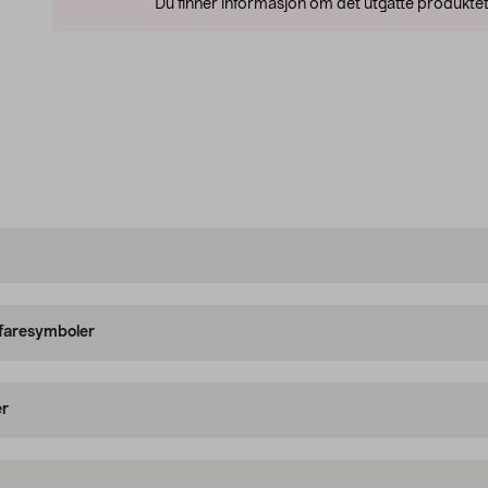
Du finner informasjon om det utgåtte produktet
 faresymboler
er