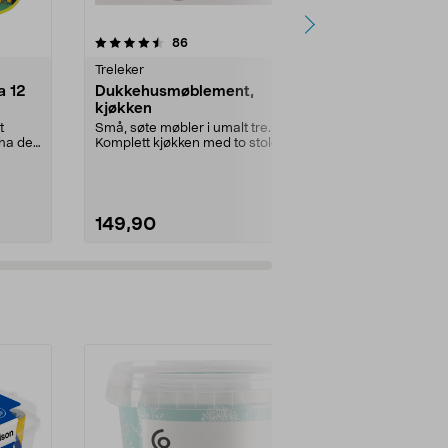
4.5 av 5 stjerner
anmeldelser
4.5
86
9
Treleker
Figurer, bams
a 12
Dukkehusmøblement,
Barbie med
kjøkken
drømmegard
t
Små, søte møbler i umalt tre.
Åpnes til et 9
ha det
Komplett kjøkken med to stoler,
som gir fantas
spisebord, kjølesk...
drømmegard..
149,90
649,00