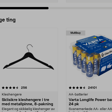
ge ting
Multibuy
4.5av 5 stjerner
anmeldelser
4.5av 5 stjerner
anmeldels
256
24101
Kleshengere
AA-batterier
Sklisikre kleshengere i tre
Varta Longlife Power ba
med metallpinne, 8-pakning
24 pk
Elegant og skikkelig kleshenger av
Svanemerkede AA- eller A