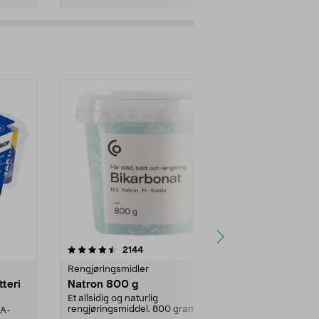
er
4.0av 5 stjerner
anmeldelser
4.5
2144
4
Rengjøringsmidler
Levende lys
tteri
Natron 800 g
Telys steari
prosent ste
Et allsidig og naturlig
rengjøringsmiddel. 800 gram
AA-
100 % stearin