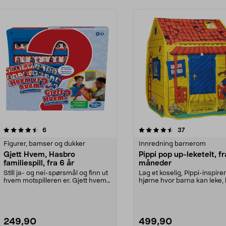
4.5 av 5 stjerner
anmeldelser
4.5 av 5 stjerner
anmeldelser
6
37
Figurer, bamser og dukker
Innredning barnerom
Gjett Hvem, Hasbro
Pippi pop up-leketelt, fr
familiespill, fra 6 år
måneder
Still ja- og nei-spørsmål og finn ut
Lag et koselig, Pippi-inspirer
hvem motspilleren er. Gjett hvem?
hjørne hvor barna kan leke, 
fra Hasbr...
gøy og slappe...
249,90
499,90