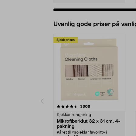
Uvanlig gode priser på vanli
Sjekk prisen
5av 5 stjerner
4.5av 5 stjerner
anmeldelser
3808
Kjøkkenrengjøring
Mikrofiberklut 32 x 31 cm, 4-
pakning
Kåret til «soleklar favoritt» i