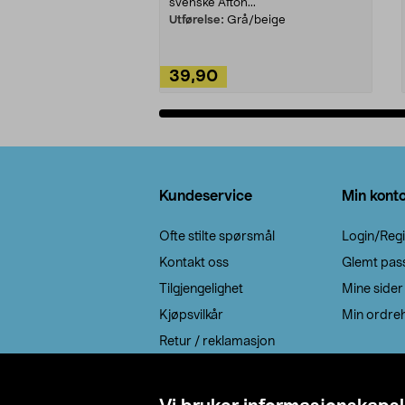
svenske Afton...
Utførelse:
Grå/beige
39,90
Legg i handlekurv
Bunntekst
Kundeservice
Min kont
Ofte stilte spørsmål
Login/Regi
Kontakt oss
Glemt pas
Tilgjengelighet
Mine sider
Kjøpsvilkår
Min ordreh
Retur / reklamasjon
EE-avfall
Cookie policy