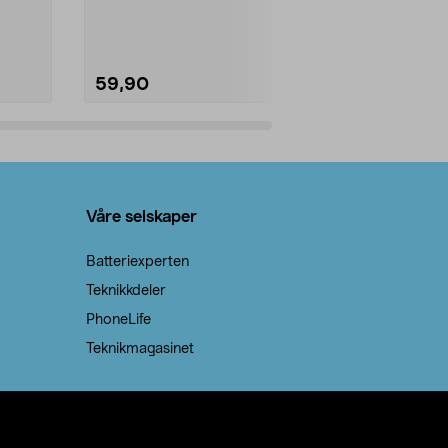
natron – til rengjøring både...
råvarer. Produ
brenner med e
59,90
69,90
Legg i handlekurv
Legg 
Våre selskaper
Batteriexperten
Teknikkdeler
PhoneLife
Teknikmagasinet