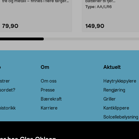
tre og metall – finnes i flere farger.
batterier til fjer...
Kleshe...
Type:
AA/LR6
79,90
149,90
Legg i handlekurv
Legg i handlekurv
o
Om
Aktuelt
strer
Om oss
Høytrykkspylere
sordet?
Presse
Rengjøring
Bærekraft
Griller
istorikk
Karriere
Kantklippere
Solcellebelysning