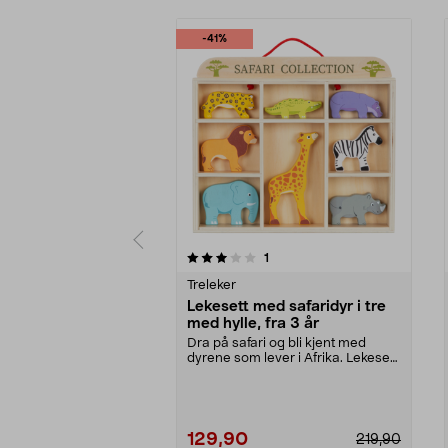
-41%
0 av 5 stjerner
4.5 av 5 stjerner
anmeldelser
1
Treleker
Lekesett med safaridyr i tre
med hylle, fra 3 år
Dra på safari og bli kjent med
dyrene som lever i Afrika. Lekesett
med safaridyr...
129,90
219,90