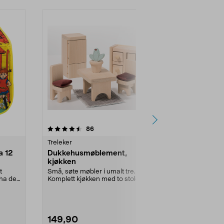
-50%
4.5 av 5 stjerner
anmeldelser
4.5
86
9
Treleker
Figurer, bams
a 12
Dukkehusmøblement,
Barbie med
kjøkken
drømmegard
t
Små, søte møbler i umalt tre.
Åpnes til et 9
ha det
Komplett kjøkken med to stoler,
som gir fantas
spisebord, kjølesk...
drømmegard..
149,90
649,00