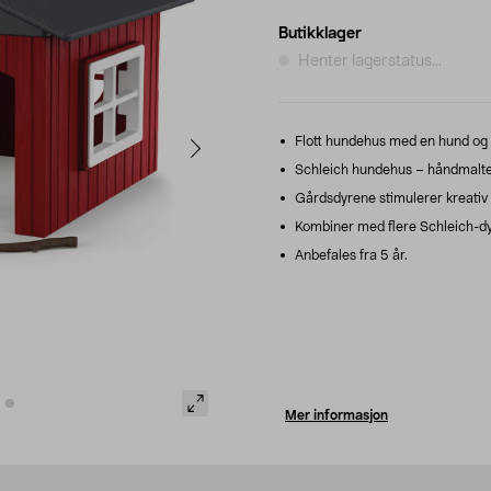
Butikklager
Henter lagerstatus...
Flott hundehus med en hund og e
Schleich hundehus – håndmalte fig
Gårdsdyrene stimulerer kreativ l
Kombiner med flere Schleich-dyr
Anbefales fra 5 år.
Mer informasjon