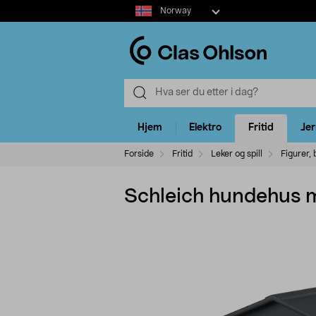
Select
Norway
market
Hjem
Elektro
Fritid
Je
Forside
Fritid
Leker og spill
Figurer,
Schleich hundehus me