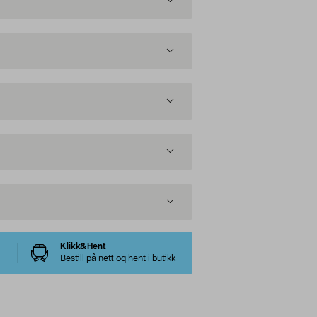
Klikk&Hent
Bestill på nett og hent i butikk