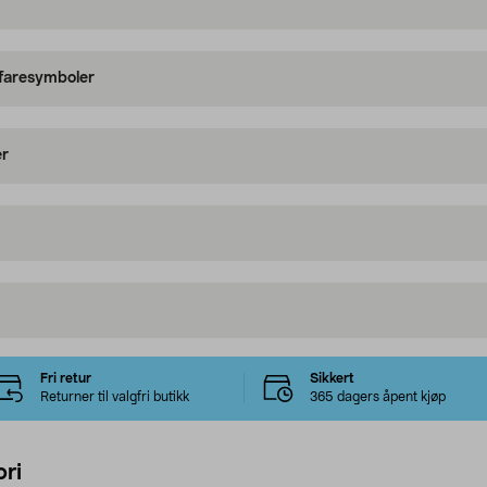
 faresymboler
er
Fri retur
Sikkert
Returner til valgfri butikk
365 dagers åpent kjøp
ri