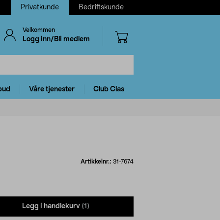
Privatkunde
Bedriftskunde
Velkommen
Logg inn/Bli medlem
bud
Våre tjenester
Club Clas
Artikkelnr.:
31-7674
Legg i handlekurv
(1)