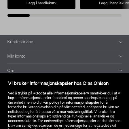
Legg i handlekurv
Legg i handlekurv
Bunntekst
Kundeservice
Min konto
Om
Vi bruker informasjonskapsler hos Clas Ohlson
Aktuelt
Ved å trykke på
«Godta alle informasjonskapsler»
samtykker du i at vi
lagrer informasjonskapsler (cookies) og annen sporingsteknologi på
Våre selskaper
din enhet i henhold til vår
policy for informasjonskapsler
for å
forbedre brukeropplevelsen din på vårt nettsted, analysere bruken av
nettstedet og for å tilpasse våre markedsføringstiltak. Vi bruker fire
Finn din butikk
typer informasjonskapsler: nødvendige, funksjonelle, analytiske og
annonserelaterte. For nødvendige informasjonskapsler er det ikke noe
krav om samtykke, ettersom de er nødvendige for at nettstedet skal
SE
NO
FI