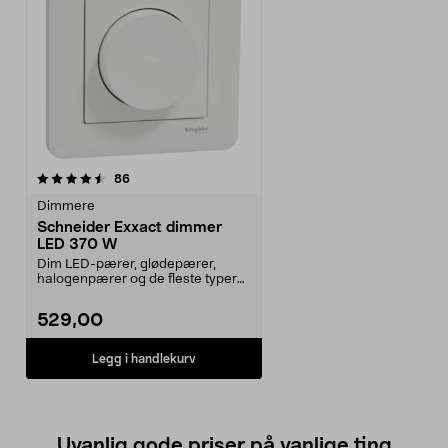
anmeldelser
86
Dimmere
Schneider Exxact dimmer
LED 370 W
Dim LED-pærer, glødepærer,
halogenpærer og de fleste typer
av elektroniske trans...
529,00
Legg i handlekurv
Uvanlig gode priser på vanlige ting