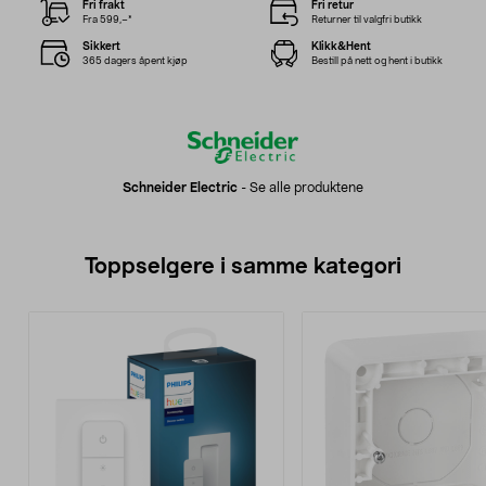
Fri frakt
Fri retur
Fra 599,–*
Returner til valgfri butikk
Sikkert
Klikk&Hent
365 dagers åpent kjøp
Bestill på nett og hent i butikk
Schneider Electric
-
Se alle produktene
Toppselgere i samme kategori