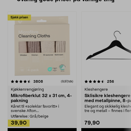
Sjekk prisen
4.5av 5 stjerner
anmeldelser
4.5av 5 stjerner
anmeldels
3808
256
(9,97/stk)
Kjøkkenrengjøring
Kleshengere
Mikrofiberklut 32 x 31 cm, 4-
Sklisikre kleshengere 
pakning
med metallpinne, 8-p
Kåret til «soleklar favoritt» i
Elegant og skikkelig kles
svenske Afton...
tre og metall – finnes i fle
Kleshe...
Utførelse:
Grå/beige
39,90
79,90