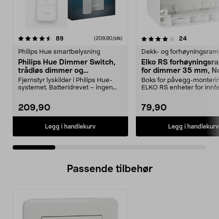
4.0 av 5 stjerner
anmeldelser
4.5 av 5 stjerner
anmeldelse
89
24
(209,90/stk)
Philips Hue smartbelysning
Dekk- og forhøyningsra
Philips Hue Dimmer Switch,
Elko RS forhøynings
trådløs dimmer og
for dimmer 35 mm, N
fjernkontroll
renhvit
Fjernstyr lyskilder i Philips Hue-
Boks for påvegg-monteri
systemet. Batteridrevet – ingen
ELKO RS enheter for innfel
kabelstrekking...
Elko RS – 35 mm dyp...
209,90
79,90
Legg i handlekurv
Legg i handlekurv
Passende tilbehør