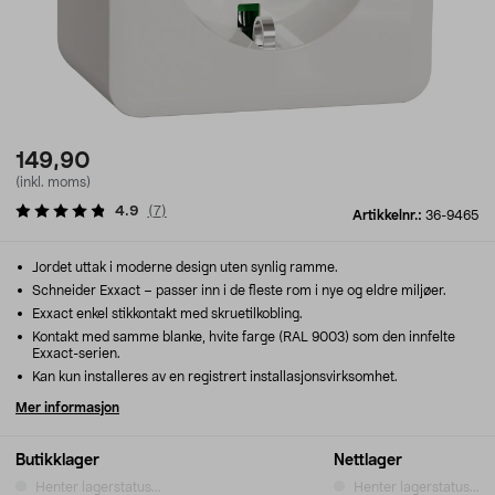
149,90
(inkl. moms)
4.9
(
7
)
Artikkelnr.:
36-9465
Jordet uttak i moderne design uten synlig ramme.
Schneider Exxact – passer inn i de fleste rom i nye og eldre miljøer.
Exxact enkel stikkontakt med skruetilkobling.
Kontakt med samme blanke, hvite farge (RAL 9003) som den innfelte
Exxact-serien.
Kan kun installeres av en registrert installasjonsvirksomhet.
Mer informasjon
Butikklager
Nettlager
Henter lagerstatus...
Henter lagerstatus...