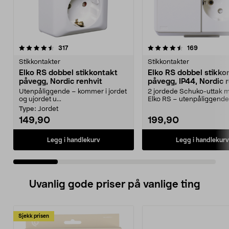
4.5 av 5 stjerner
anmeldelser
4.5 av 5 stjerner
anmeldels
317
169
Stikkontakter
Stikkontakter
Elko RS dobbel stikkontakt
Elko RS dobbel stikko
påvegg, Nordic renhvit
påvegg, IP44, Nordic 
Utenpåliggende – kommer i jordet
2 jordede Schuko-uttak m
og ujordet u...
Elko RS – utenpåliggende
stikkontakt i fargen N...
Type:
Jordet
149,90
199,90
Legg i handlekurv
Legg i handlekurv
Uvanlig gode priser på vanlige ting
Sjekk prisen