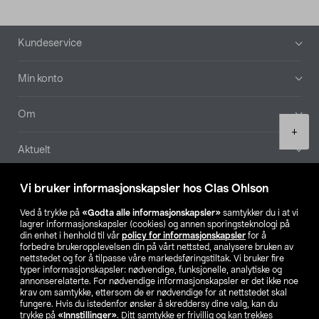
Bunntekst
Kundeservice
Min konto
Om
Product
+
quantity
Aktuelt
Våre selskaper
Vi bruker informasjonskapsler hos Clas Ohlson
Ved å trykke på
«Godta alle informasjonskapsler»
samtykker du i at vi
Finn din butikk
lagrer informasjonskapsler (cookies) og annen sporingsteknologi på
din enhet i henhold til vår
policy for informasjonskapsler
for å
forbedre brukeropplevelsen din på vårt nettsted, analysere bruken av
SE
NO
FI
nettstedet og for å tilpasse våre markedsføringstiltak. Vi bruker fire
typer informasjonskapsler: nødvendige, funksjonelle, analytiske og
annonserelaterte. For nødvendige informasjonskapsler er det ikke noe
krav om samtykke, ettersom de er nødvendige for at nettstedet skal
fungere. Hvis du istedenfor ønsker å skreddersy dine valg, kan du
trykke på
«Innstillinger»
. Ditt samtykke er frivillig og kan trekkes