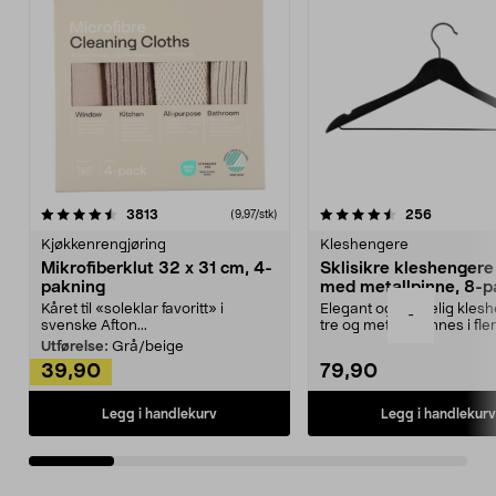
4.5av 5 stjerner
anmeldelser
4.5av 5 stjerner
anmeldels
3813
256
(9,97/stk)
Kjøkkenrengjøring
Kleshengere
Mikrofiberklut 32 x 31 cm, 4-
Sklisikre kleshengere 
pakning
med metallpinne, 8-p
Kåret til «soleklar favoritt» i
Elegant og skikkelig kles
-
svenske Afton...
tre og metall – finnes i fle
Kleshe...
Utførelse:
Grå/beige
39,90
79,90
Legg i handlekurv
Legg i handlekurv