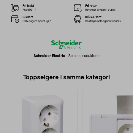
Fri frakt
Fri retur
Fra 599,–*
Returner til valgfri butikk
Sikkert
Klikk&Hent
365 dagers åpent kjøp
Bestill på nett og hent i butikk
Schneider Electric
-
Se alle produktene
Toppselgere i samme kategori