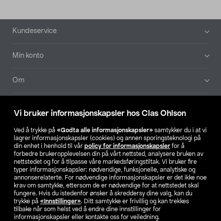
Bunntekst
Kundeservice
Min konto
Om
Aktuelt
Vi bruker informasjonskapsler hos Clas Ohlson
Våre selskaper
Ved å trykke på
«Godta alle informasjonskapsler»
samtykker du i at vi
lagrer informasjonskapsler (cookies) og annen sporingsteknologi på
din enhet i henhold til vår
policy for informasjonskapsler
for å
Finn din butikk
forbedre brukeropplevelsen din på vårt nettsted, analysere bruken av
nettstedet og for å tilpasse våre markedsføringstiltak. Vi bruker fire
typer informasjonskapsler: nødvendige, funksjonelle, analytiske og
annonserelaterte. For nødvendige informasjonskapsler er det ikke noe
SE
NO
FI
krav om samtykke, ettersom de er nødvendige for at nettstedet skal
fungere. Hvis du istedenfor ønsker å skreddersy dine valg, kan du
trykke på
«Innstillinger»
. Ditt samtykke er frivillig og kan trekkes
tilbake når som helst ved å endre dine innstillinger for
informasjonskapsler eller kontakte oss for veiledning.