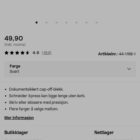
49,90
(inkl. moms)
4.6
(
164
)
Artikkelnr.:
44-1168-1
Select
Farge
variant
Svart
Dokumentsikkert cap-off-blekk.
Schneider Xpress kan ligge lenge uten kork.
Skriv eller skissere med presisjon.
Flere farger å velge mellom.
Mer informasjon
Butikklager
Nettlager