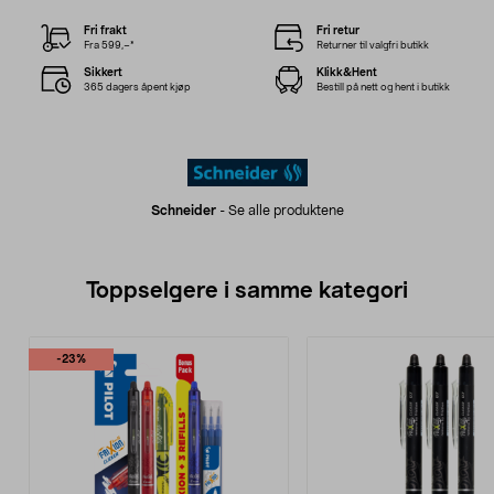
Fri frakt
Fri retur
Fra 599,–*
Returner til valgfri butikk
Sikkert
Klikk&Hent
365 dagers åpent kjøp
Bestill på nett og hent i butikk
Schneider
-
Se alle produktene
Toppselgere i samme kategori
-23%