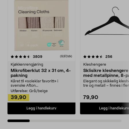
4.5av 5 stjerner
anmeldelser
4.5av 5 stjerner
anmeldels
3809
256
(9,97/stk)
Kjøkkenrengjøring
Kleshengere
Mikrofiberklut 32 x 31 cm, 4-
Sklisikre kleshengere 
pakning
med metallpinne, 8-p
Kåret til «soleklar favoritt» i
Elegant og skikkelig kles
svenske Afton...
tre og metall – finnes i fle
Kleshe...
Utførelse:
Grå/beige
39,90
79,90
Legg i handlekurv
Legg i handlekurv