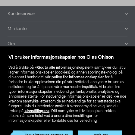
Bunntekst
Kundeservice
Min konto
Om
Vi bruker informasjonskapsler hos Clas Ohlson
Aktuelt
Ved å trykke på
«Godta alle informasjonskapsler»
samtykker du i at vi
lagrer informasjonskapsler (cookies) og annen sporingsteknologi på
Våre selskaper
din enhet i henhold til vår
policy for informasjonskapsler
for å
forbedre brukeropplevelsen din på vårt nettsted, analysere bruken av
nettstedet og for å tilpasse våre markedsføringstiltak. Vi bruker fire
Finn din butikk
typer informasjonskapsler: nødvendige, funksjonelle, analytiske og
annonserelaterte. For nødvendige informasjonskapsler er det ikke noe
krav om samtykke, ettersom de er nødvendige for at nettstedet skal
SE
NO
FI
fungere. Hvis du istedenfor ønsker å skreddersy dine valg, kan du
trykke på
«Innstillinger»
. Ditt samtykke er frivillig og kan trekkes
tilbake når som helst ved å endre dine innstillinger for
informasjonskapsler eller kontakte oss for veiledning.