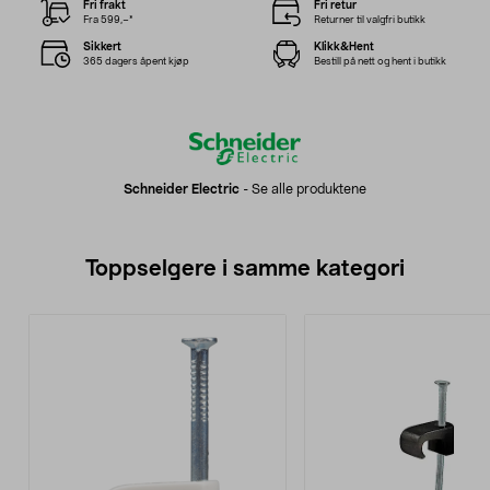
Fri frakt
Fri retur
Fra 599,–*
Returner til valgfri butikk
Sikkert
Klikk&Hent
365 dagers åpent kjøp
Bestill på nett og hent i butikk
Schneider Electric
-
Se alle produktene
Toppselgere i samme kategori