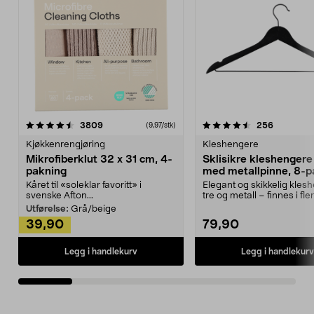
4.5av 5 stjerner
anmeldelser
4.5av 5 stjerner
anmeldels
3809
256
(9,97/stk)
Kjøkkenrengjøring
Kleshengere
Mikrofiberklut 32 x 31 cm, 4-
Sklisikre kleshengere 
pakning
med metallpinne, 8-p
Kåret til «soleklar favoritt» i
Elegant og skikkelig kles
svenske Afton...
tre og metall – finnes i fle
Kleshe...
Utførelse:
Grå/beige
39,90
79,90
Legg i handlekurv
Legg i handlekurv