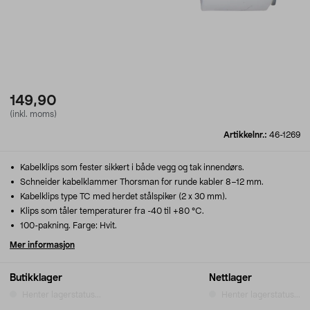
149,90
(inkl. moms)
Artikkelnr.:
46-1269
Kabelklips som fester sikkert i både vegg og tak innendørs.
Schneider kabelklammer Thorsman for runde kabler 8–12 mm.
Kabelklips type TC med herdet stålspiker (2 x 30 mm).
Klips som tåler temperaturer fra -40 til +80 °C.
100-pakning. Farge: Hvit.
Mer informasjon
Butikklager
Nettlager
Henter lagerstatus...
Henter lagerstatus...