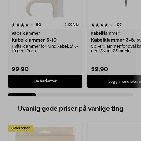
4.0 av 5 stjerner
anmeldelser
4.5 av 5 stjerner
anmeldels
50
107
(1,00/stk)
Kabelklammer
Kabelklammer
Kabelklammer 6-10
Kabelklammer 3-5, sv
Hvite klammer for rund kabel, Ø 6-
Spikerklammer for oval k
10 mm. Pass...
mm. Svart. 25-pack.
99,90
59,90
Se varianter
Legg i handlekurv
Uvanlig gode priser på vanlige ting
Sjekk prisen