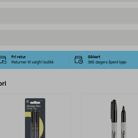
Fri retur
Sikkert
Returner til valgfri butikk
365 dagers åpent kjøp
ri