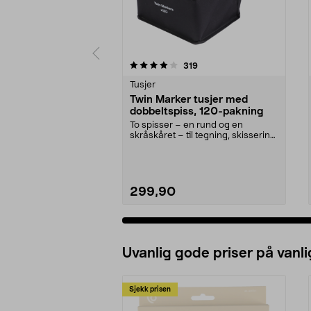
0 av 5 stjerner
4.5 av 5 stjerner
anmeldelser
319
Tusjer
Twin Marker tusjer med
dobbeltspiss, 120-pakning
To spisser – en rund og en
skråskåret – til tegning, skissering
og farging. Twin...
299,90
Uvanlig gode priser på vanli
Sjekk prisen