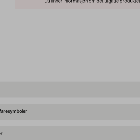
Du finner informasjon om det utgåtte produktet
 faresymboler
er