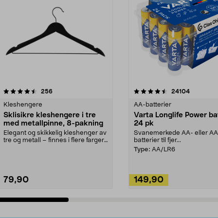
4.5av 5 stjerner
anmeldelser
4.5av 5 stjerner
anmeldels
256
24104
Kleshengere
AA-batterier
Sklisikre kleshengere i tre
Varta Longlife Power ba
med metallpinne, 8-pakning
24 pk
Elegant og skikkelig kleshenger av
Svanemerkede AA- eller A
tre og metall – finnes i flere farger.
batterier til fjer...
Kleshe...
Type:
AA/LR6
79,90
149,90
Legg i handlekurv
Legg i handlekurv