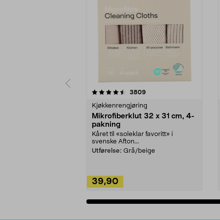
5av 5 stjerner
4.5av 5 stjerner
anmeldelser
3809
Kjøkkenrengjøring
Mikrofiberklut 32 x 31 cm, 4-
pakning
Kåret til «soleklar favoritt» i
svenske Afton...
Utførelse:
Grå/beige
39,90
Legg i handlekurv