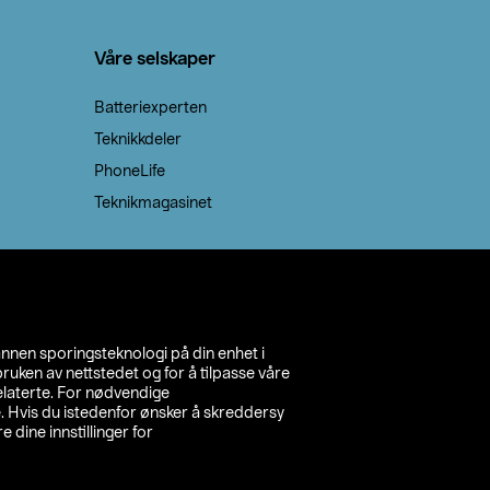
Våre selskaper
Batteriexperten
Teknikkdeler
PhoneLife
Teknikmagasinet
annen sporingsteknologi på din enhet i
ruken av nettstedet og for å tilpasse våre
relaterte. For nødvendige
. Hvis du istedenfor ønsker å skreddersy
e dine innstillinger for
inn din butikk