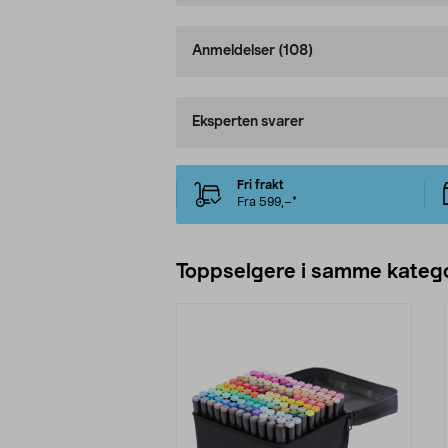
Anmeldelser
(108)
Eksperten svarer
Fri frakt
Fra 599,–*
Toppselgere i samme katego