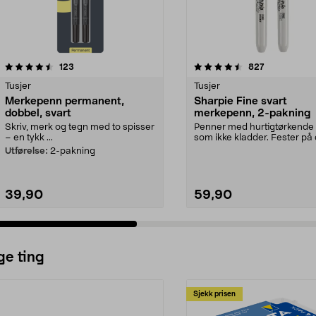
4.5 av 5 stjerner
anmeldelser
4.5 av 5 stjerner
anmeldelser
123
827
Tusjer
Tusjer
Merkepenn permanent,
Sharpie Fine svart
dobbel, svart
merkepenn, 2-pakning
Skriv, merk og tegn med to spisser
Penner med hurtigtørkende 
– en tykk ...
som ikke kladder. Fester på
fleste underlag –...
Utførelse:
2-pakning
39,90
59,90
ge ting
Sjekk prisen