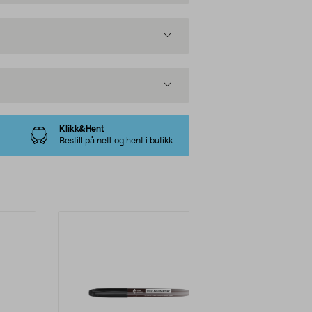
Klikk&Hent
Bestill på nett og hent i butikk