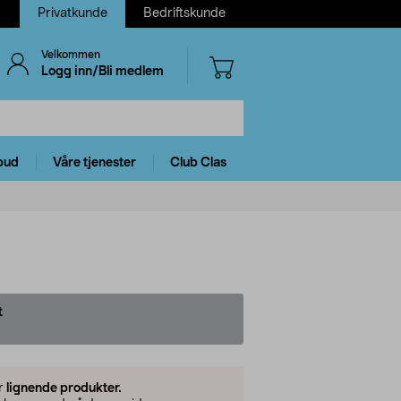
Privatkunde
Bedriftskunde
Velkommen
Logg inn/Bli medlem
bud
Våre tjenester
Club Clas
t
er
lignende produkter.