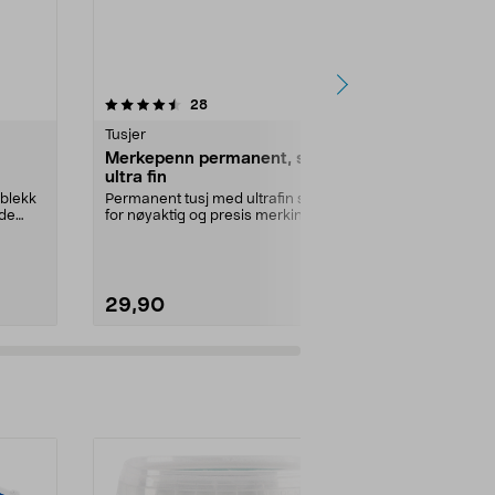
4.0 av 5 stjerner
anmeldelser
4.5
28
1
Tusjer
Tusjer
Merkepenn permanent, svart,
Pilot Super
ultra fin
merkepenn
blekk
Permanent tusj med ultrafin spiss
Permanent på
 de
for nøyaktig og presis merking.
flater – skriv
Merkepenn med ...
Pilot Super Co
29,90
59,90