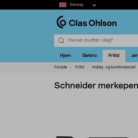
Select
Norway
market
Hjem
Elektro
Fritid
Je
Forside
Fritid
Hobby- og kunstmateriell
Schneider merkepenn