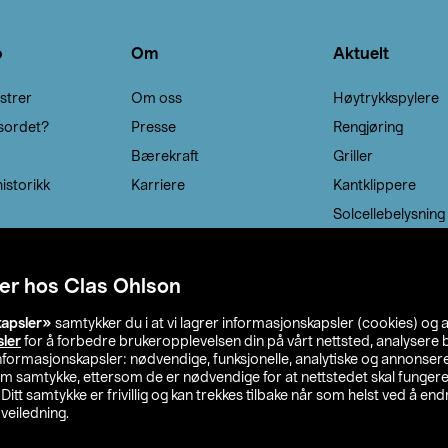
o
Om
Aktuelt
strer
Om oss
Høytrykkspylere
sordet?
Presse
Rengjøring
Bærekraft
Griller
istorikk
Karriere
Kantklippere
Solcellebelysning
er hos Clas Ohlson
kapsler»
samtykker du i at vi lagrer informasjonskapsler (cookies) og 
sler
for å forbedre brukeropplevelsen din på vårt nettsted, analysere b
 informasjonskapsler: nødvendige, funksjonelle, analytiske og annonse
om samtykke, ettersom de er nødvendige for at nettstedet skal fungere
. Ditt samtykke er frivillig og kan trekkes tilbake når som helst ved å endr
veiledning.
lson
Privacy statement
Medlemsvilkår
Kjøpsvilkår
F