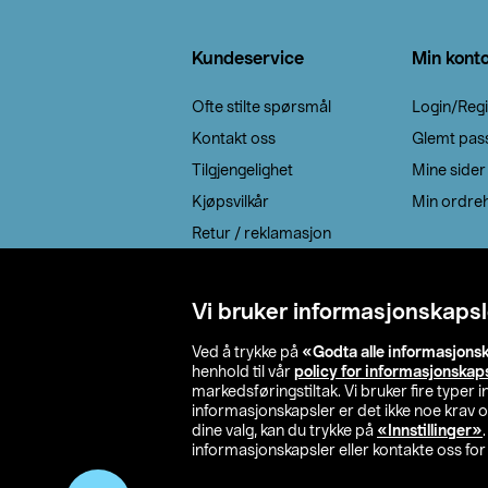
Bunntekst
Kundeservice
Min kont
Ofte stilte spørsmål
Login/Regi
Kontakt oss
Glemt pas
Tilgjengelighet
Mine sider
Kjøpsvilkår
Min ordreh
Retur / reklamasjon
EE-avfall
Cookie policy
Vi bruker informasjonskapsl
Leveringsalternativ
Ved å trykke på
«Godta alle informasjons
henhold til vår
policy for informasjonskap
markedsføringstiltak. Vi bruker fire typer
informasjonskapsler er det ikke noe krav 
dine valg, kan du trykke på
«Innstillinger»
informasjonskapsler eller kontakte oss for 
© 2026 Clas Oh