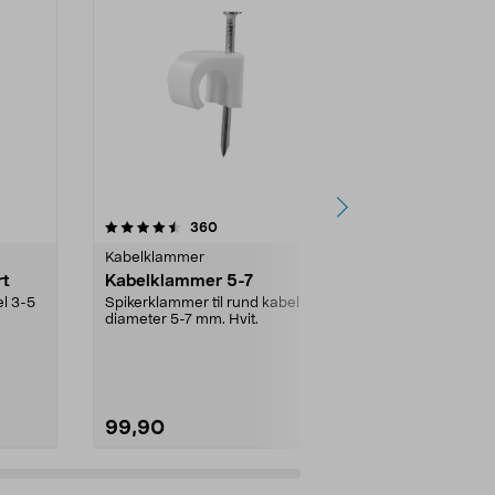
4.5 av 5 stjerner
anmeldelser
4.5
360
3
Kabelklammer
Kabelklamme
rt
Kabelklammer 5-7
Kabelklamm
l 3-5
Spikerklammer til rund kabel med
Spikerklammer
diameter 5-7 mm. Hvit.
diameter 5-7 
99,90
39,90