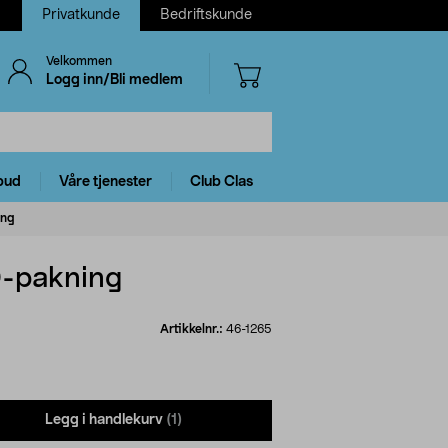
Privatkunde
Bedriftskunde
Velkommen
Logg inn/Bli medlem
bud
Våre tjenester
Club Clas
ing
0-pakning
Artikkelnr.:
46-1265
Legg i handlekurv
(1)