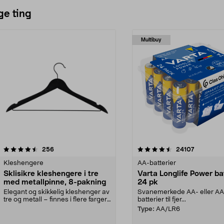
ge ting
Multibuy
4.5av 5 stjerner
anmeldelser
4.5av 5 stjerner
anmeldels
256
24107
Kleshengere
AA-batterier
Sklisikre kleshengere i tre
Varta Longlife Power ba
med metallpinne, 8-pakning
24 pk
Elegant og skikkelig kleshenger av
Svanemerkede AA- eller A
tre og metall – finnes i flere farger.
batterier til fjer...
Kleshe...
Type:
AA/LR6