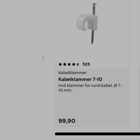
5 av 5 stjerner
4.0 av 5 stjerner
anmeldelser
525
Kabelklammer
Kabelklammer 7-10
Hvit klammer for rund kabel, Ø 7-
10 mm.
99,90