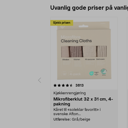
Uvanlig gode priser på vanli
Sjekk prisen
5av 5 stjerner
4.5av 5 stjerner
anmeldelser
3813
Kjøkkenrengjøring
Mikrofiberklut 32 x 31 cm, 4-
pakning
Kåret til «soleklar favoritt» i
svenske Afton...
Utførelse:
Grå/beige