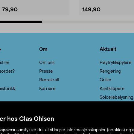
79,90
149,90
Legg i handlekurv
Legg i handlekurv
o
Om
Aktuelt
strer
Om oss
Høytrykkspylere
sordet?
Presse
Rengjøring
Bærekraft
Griller
istorikk
Karriere
Kantklippere
Solcellebelysning
er hos Clas Ohlson
kapsler»
samtykker du i at vi lagrer informasjonskapsler (cookies) og 