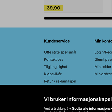
39,90
Legg i handlekurv
Bunntekst
Kundeservice
Min kont
Ofte stilte spørsmål
Login/Regi
Kontakt oss
Glemt pas
Tilgjengelighet
Mine sider
Kjøpsvilkår
Min ordreh
Retur / reklamasjon
EE-avfall
Cookie policy
Vi bruker informasjonskapsl
Leveringsalternativ
Ved å trykke på
«Godta alle informasjons