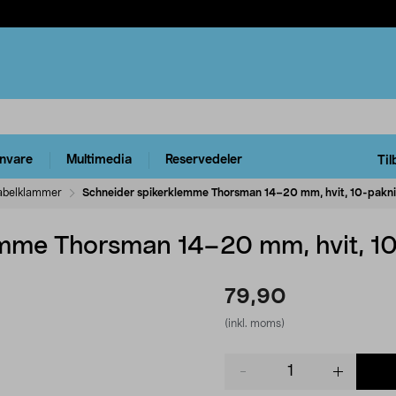
rnvare
Multimedia
Reservedeler
Til
abelklammer
Schneider spikerklemme Thorsman 14–20 mm, hvit, 10-pakn
emme Thorsman 14–20 mm, hvit, 1
79,90
(inkl. moms)
Product
quantity