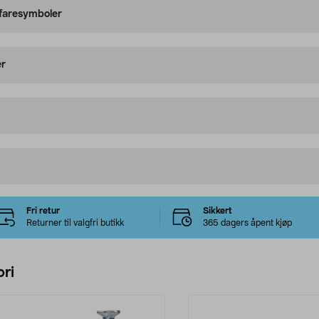
 faresymboler
er
Fri retur
Sikkert
Returner til valgfri butikk
365 dagers åpent kjøp
ri