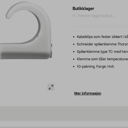
Butikklager
Henter lagerstatus...
Kabelklips som fester sikkert i 
Schneider spikerklemme Thorsm
Spikerklemme type TC med herde
Klemme som tåler temperaturer 
10-pakning. Farge: Hvit.
Mer informasjon