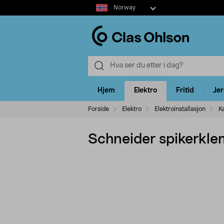
Select
Norway
market
Hjem
Elektro
Fritid
Je
Forside
Elektro
Elektroinstallasjon
K
Schneider spikerkl