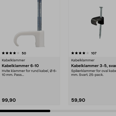
4.0 av 5 stjerner
anmeldelser
4.5 av 5 stjerner
anmeldelser
50
107
Kabelklammer
Kabelklammer
Kabelklammer 6-10
Kabelklammer 3-5, sva
Hvite klammer for rund kabel, Ø 6-
Spikerklammer for oval kabe
10 mm. Pass...
mm. Svart. 25-pack.
99,90
59,90