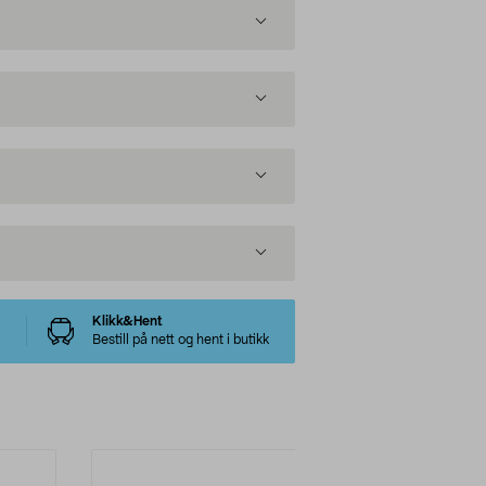
Klikk&Hent
Bestill på nett og hent i butikk