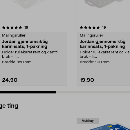
5.0 av 5 stjerner
anmeldelser
4.5 av 5 stjerner
anmeldelser
19
19
Malingsruller
Malingsruller
Jordan gjennomsiktig
Jordan gjennomsiktig
karinnsats, 1-pakning
karinnsats, 1-pakning
Holder rullekaret rent og klart til
Holder rullekaret rent og klart
bruk – fi...
bruk – fi...
Bredde:
180 mm
Bredde:
100 mm
24,90
19,90
ge ting
Multibuy