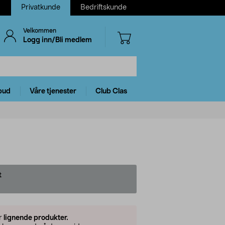
Privatkunde
Bedriftskunde
Velkommen
Logg inn/Bli medlem
bud
Våre tjenester
Club Clas
t
er
lignende produkter.