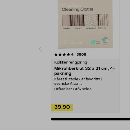
5av 5 stjerner
4.5av 5 stjerner
anmeldelser
3808
Kjøkkenrengjøring
Mikrofiberklut 32 x 31 cm, 4-
pakning
Kåret til «soleklar favoritt» i
svenske Afton...
Utførelse:
Grå/beige
39,90
Legg i handlekurv