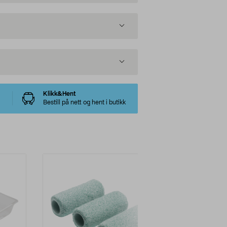
Klikk&Hent
Bestill på nett og hent i butikk