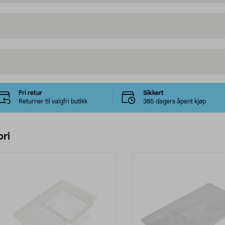
Fri retur
Sikkert
Returner til valgfri butikk
365 dagers åpent kjøp
ri