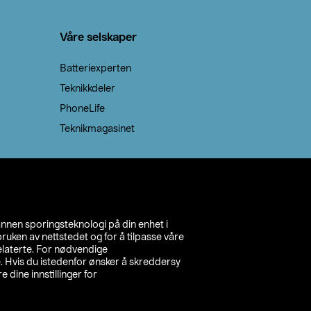
Våre selskaper
Batteriexperten
Teknikkdeler
PhoneLife
Teknikmagasinet
annen sporingsteknologi på din enhet i
ruken av nettstedet og for å tilpasse våre
relaterte. For nødvendige
. Hvis du istedenfor ønsker å skreddersy
e dine innstillinger for
inn din butikk