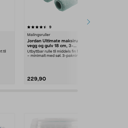
4.5 av 5 stjerner
anmeldelser
4.5
9
4
Malingsruller
Malingsruller
Jordan Ultimate maksirulle til
Jordan Perf
vegg og gulv 18 cm, 3-
til møbler o
pakning
 til
Utbyttbar rulle til middels fin finish
Malerulle som
– minimalt med søl. 3-pakning.
for å gi ekstra 
Jordan Ult...
Perfect mi...
229,90
89,90