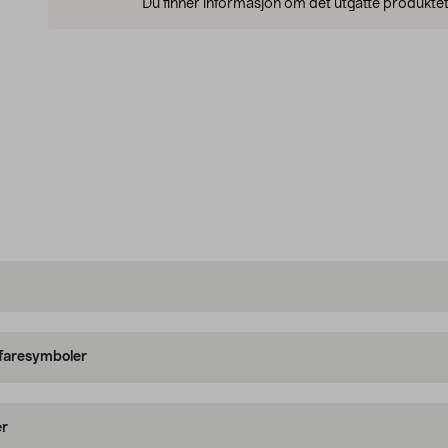
Du finner informasjon om det utgåtte produktet
 faresymboler
er