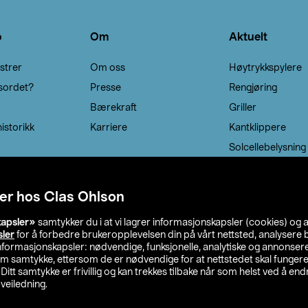
o
Om
Aktuelt
strer
Om oss
Høytrykkspylere
sordet?
Presse
Rengjøring
Bærekraft
Griller
istorikk
Karriere
Kantklippere
Solcellebelysning
er hos Clas Ohlson
kapsler»
samtykker du i at vi lagrer informasjonskapsler (cookies) og 
sler
for å forbedre brukeropplevelsen din på vårt nettsted, analysere b
 informasjonskapsler: nødvendige, funksjonelle, analytiske og annonse
om samtykke, ettersom de er nødvendige for at nettstedet skal fungere
. Ditt samtykke er frivillig og kan trekkes tilbake når som helst ved å endr
veiledning.
lson
Privacy statement
Medlemsvilkår
Kjøpsvilkår
F