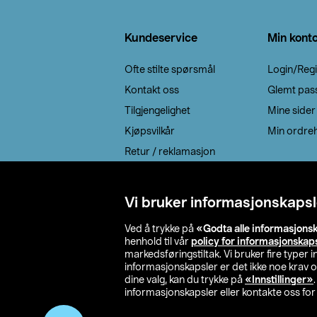
Bunntekst
Kundeservice
Min kont
Ofte stilte spørsmål
Login/Regi
Kontakt oss
Glemt pas
Tilgjengelighet
Mine sider
Kjøpsvilkår
Min ordreh
Retur / reklamasjon
EE-avfall
Cookie policy
Vi bruker informasjonskapsl
Leveringsalternativ
Ved å trykke på
«Godta alle informasjons
henhold til vår
policy for informasjonskap
markedsføringstiltak. Vi bruker fire typer
informasjonskapsler er det ikke noe krav 
dine valg, kan du trykke på
«Innstillinger»
informasjonskapsler eller kontakte oss for 
© 2026 Clas Oh