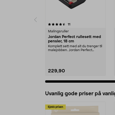
5 av 5 stjerner
5.0 av 5 stjerner
anmeldelser
11
Malingsruller
Jordan Perfect rullesett med
pensler, 18 cm
Komplett sett med alt du trenger til
malejobben. Jordan Perfect
startpakke på 18...
229,90
Uvanlig gode priser på vanli
Sjekk prisen