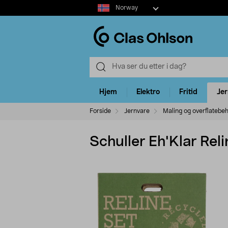
Select
Norway
market
Hjem
Elektro
Fritid
Je
Forside
Jernvare
Maling og overflatebe
Schuller Eh'Klar Rel