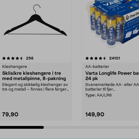
4.5av 5 stjerner
anmeldelser
4.5av 5 stjerner
anmeldels
256
24101
Kleshengere
AA-batterier
Sklisikre kleshengere i tre
Varta Longlife Power ba
med metallpinne, 8-pakning
24 pk
Elegant og skikkelig kleshenger av
Svanemerkede AA- eller A
tre og metall – finnes i flere farger.
batterier til fjer...
Kleshe...
Type:
AA/LR6
79,90
149,90
Legg i handlekurv
Legg i handlekurv