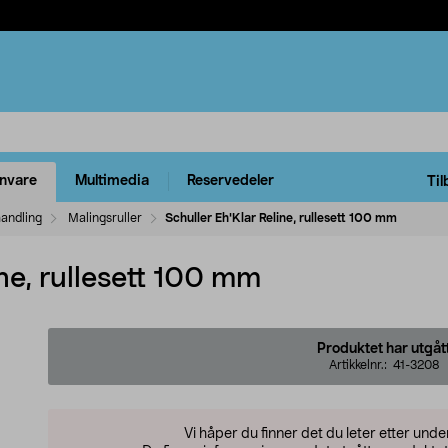
rnvare
Multimedia
Reservedeler
Til
handling
Malingsruller
Schuller Eh'Klar Reline, rullesett 100 mm
ine, rullesett 100 mm
Produktet har utgåt
Artikkelnr.:
41-3208
Vi håper du finner det du leter etter und