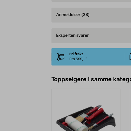
Anmeldelser
(28)
Eksperten svarer
Fri frakt
Fra 599,–*
Toppselgere i samme katego