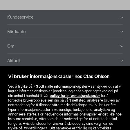
Bunntekst
Kundeservice
Min konto
Om
Aktuelt
Våre selskaper
Vi bruker informasjonskapsler hos Clas Ohlson
Ved å trykke på
«Godta alle informasjonskapsler»
samtykker du i at vi
Finn din butikk
lagrer informasjonskapsler (cookies) og annen sporingsteknologi på
din enhet i henhold til vår
policy for informasjonskapsler
for å
forbedre brukeropplevelsen din på vårt nettsted, analysere bruken av
SE
NO
FI
nettstedet og for å tilpasse våre markedsføringstiltak. Vi bruker fire
typer informasjonskapsler: nødvendige, funksjonelle, analytiske og
annonserelaterte. For nødvendige informasjonskapsler er det ikke noe
krav om samtykke, ettersom de er nødvendige for at nettstedet skal
fungere. Hvis du istedenfor ønsker å skreddersy dine valg, kan du
trykke på
«Innstillinger»
. Ditt samtykke er frivillig og kan trekkes