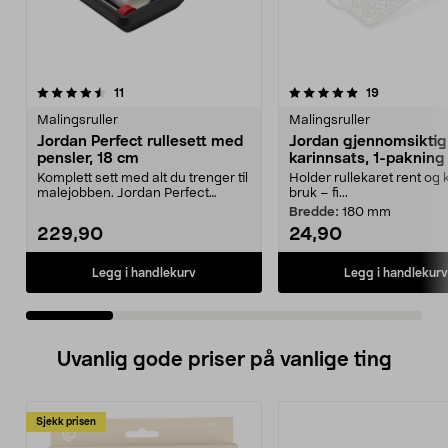
5.0 av 5 stjerner
anmeldelser
4.5 av 5 stjerner
anmeldelse
11
19
Malingsruller
Malingsruller
Jordan Perfect rullesett med
Jordan gjennomsiktig
pensler, 18 cm
karinnsats, 1-pakning
Komplett sett med alt du trenger til
Holder rullekaret rent og kl
malejobben. Jordan Perfect
bruk – fi...
startpakke på 18...
Bredde:
180 mm
229,90
24,90
Legg i handlekurv
Legg i handlekurv
Uvanlig gode priser på vanlige ting
Sjekk prisen