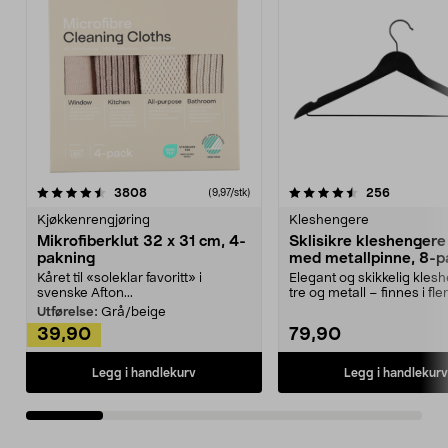
4.5av 5 stjerner
anmeldelser
4.5av 5 stjerner
anmeldels
3808
256
(9,97/stk)
Kjøkkenrengjøring
Kleshengere
Mikrofiberklut 32 x 31 cm, 4-
Sklisikre kleshengere 
pakning
med metallpinne, 8-p
Kåret til «soleklar favoritt» i
Elegant og skikkelig kles
svenske Afton...
tre og metall – finnes i fle
Kleshe...
Utførelse:
Grå/beige
39,90
79,90
Legg i handlekurv
Legg i handlekurv