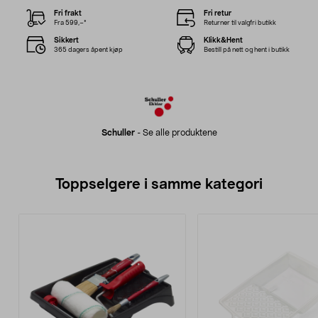
Fri frakt
Fri retur
Fra 599,–*
Returner til valgfri butikk
Sikkert
Klikk&Hent
365 dagers åpent kjøp
Bestill på nett og hent i butikk
Schuller
-
Se alle produktene
Toppselgere i samme kategori