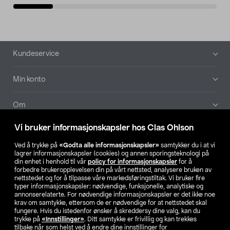
Bunntekst
Kundeservice
Min konto
Om
Vi bruker informasjonskapsler hos Clas Ohlson
Aktuelt
Ved å trykke på
«Godta alle informasjonskapsler»
samtykker du i at vi
lagrer informasjonskapsler (cookies) og annen sporingsteknologi på
Våre selskaper
din enhet i henhold til vår
policy for informasjonskapsler
for å
forbedre brukeropplevelsen din på vårt nettsted, analysere bruken av
nettstedet og for å tilpasse våre markedsføringstiltak. Vi bruker fire
Finn din butikk
typer informasjonskapsler: nødvendige, funksjonelle, analytiske og
annonserelaterte. For nødvendige informasjonskapsler er det ikke noe
krav om samtykke, ettersom de er nødvendige for at nettstedet skal
SE
NO
FI
fungere. Hvis du istedenfor ønsker å skreddersy dine valg, kan du
trykke på
«Innstillinger»
. Ditt samtykke er frivillig og kan trekkes
tilbake når som helst ved å endre dine innstillinger for