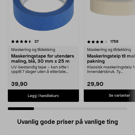
4.0 av 5 stjerner
anmeldelser
4.0 av 5 stjerner
anmeldel
37
1758
Maskering og tildekking
Maskering og tildekking
Maskeringstape for utendørs
Maskeringsteip til mal
maling, blå, 30 mm x 25 m
pakning
UV-bestandig tape – kan sitte i
Klassisk maskeringsteip f
opptil 7 dager uten å etterlate
innendørsbruk. Ty...
rester. Blå mask...
39,90
29,90
Se varianter
Legg i handlekurv
Uvanlig gode priser på vanlige ting