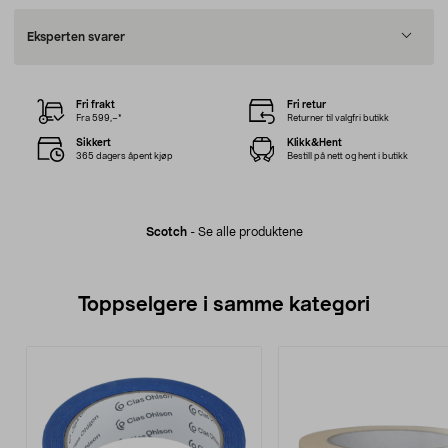
Eksperten svarer
Fri frakt
Fri retur
Fra 599,–*
Returner til valgfri butikk
Sikkert
Klikk&Hent
365 dagers åpent kjøp
Bestill på nett og hent i butikk
Scotch
-
Se alle produktene
Toppselgere i samme kategori