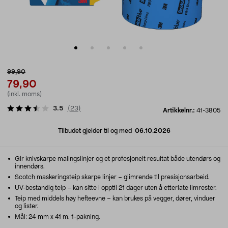
99,90
79,90
(inkl. moms)
3.5
(
23
)
Artikkelnr.:
41-3805
Tilbudet gjelder til og med
06.10.2026
Gir knivskarpe malingslinjer og et profesjonelt resultat både utendørs og
innendørs.
Scotch maskeringsteip skarpe linjer – glimrende til presisjonsarbeid.
UV-bestandig teip – kan sitte i opptil 21 dager uten å etterlate limrester.
Teip med middels høy hefteevne – kan brukes på vegger, dører, vinduer
og lister.
Mål: 24 mm x 41 m. 1-pakning.