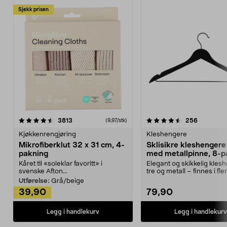
Sjekk prisen
4.5av 5 stjerner
anmeldelser
4.5av 5 stjerner
anmeldels
3813
256
(9,97/stk)
Kjøkkenrengjøring
Kleshengere
Mikrofiberklut 32 x 31 cm, 4-
Sklisikre kleshengere 
pakning
med metallpinne, 8-p
Kåret til «soleklar favoritt» i
Elegant og skikkelig kles
svenske Afton...
tre og metall – finnes i fle
Kleshe...
Utførelse:
Grå/beige
39,90
79,90
Legg i handlekurv
Legg i handlekurv