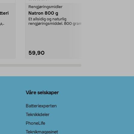
Rengjøringsmidler
Levende lys
tteri
Natron 800 g
Telys steari
prosent ste
Et allsidig og naturlig
rengjøringsmiddel. 800 gram
AA-
100 % stearin
natron – til rengjøring både...
råvarer. Produ
brenner med e
59,90
69,90
Legg i handlekurv
Legg 
Våre selskaper
Batteriexperten
Teknikkdeler
PhoneLife
Teknikmagasinet