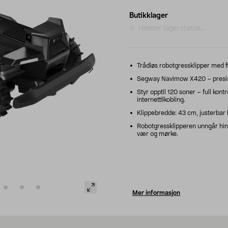
Butikklager
Henter lagerstatus...
Trådløs robotgressklipper med fi
Segway Navimow X420 – presis k
Styr opptil 120 soner – full kontro
internettilkobling.
Klippebredde: 43 cm, justerbar k
Robotgressklipperen unngår hind
vær og mørke.
Mer informasjon