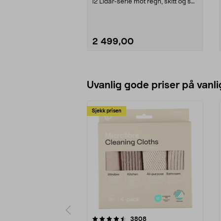
i2 Lidar-serie mot regn, skitt og sol.
Segway g...
2 499,00
Legg i handlekurv
Uvanlig gode priser på vanli
Sjekk prisen
5av 5 stjerner
4.5av 5 stjerner
anmeldelser
3808