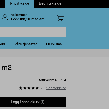
Privatkunde
Bedriftskunde
Velkommen
Logg inn/Bli medlem
bud
Våre tjenester
Club Clas
0 m2
Artikkelnr.:
46-2164
1
anmeldelse
Legg i handlekurv
(1)