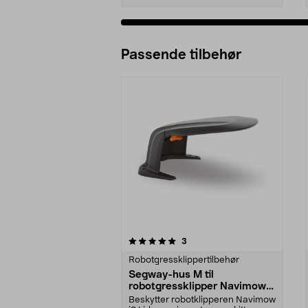
Passende tilbehør
0av 5 stjerner
4.5av 5 stjerner
anmeldelser
3
Robotgressklippertilbehør
Segway-hus M til
robotgressklipper Navimow
i2 Lidar-serie
Beskytter robotklipperen Navimow