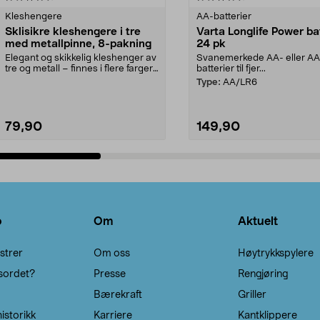
Kleshengere
AA-batterier
Sklisikre kleshengere i tre
Varta Longlife Power ba
med metallpinne, 8-pakning
24 pk
Elegant og skikkelig kleshenger av
Svanemerkede AA- eller A
tre og metall – finnes i flere farger.
batterier til fjer...
Kleshe...
Type:
AA/LR6
79,90
149,90
Legg i handlekurv
Legg i handlekurv
o
Om
Aktuelt
strer
Om oss
Høytrykkspylere
sordet?
Presse
Rengjøring
Bærekraft
Griller
istorikk
Karriere
Kantklippere