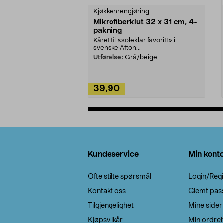
Kjøkkenrengjøring
Mikrofiberklut 32 x 31 cm, 4-
pakning
Kåret til «soleklar favoritt» i
svenske Afton...
Utførelse:
Grå/beige
39,90
Legg i handlekurv
Bunntekst
Kundeservice
Min kont
Ofte stilte spørsmål
Login/Regi
Kontakt oss
Glemt pas
Tilgjengelighet
Mine sider
Kjøpsvilkår
Min ordreh