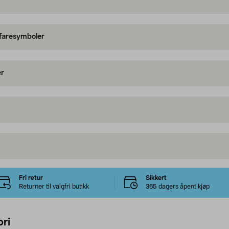
 faresymboler
er
Fri retur
Sikkert
Returner til valgfri butikk
365 dagers åpent kjøp
ri