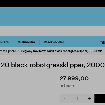
rnvare
Multimedia
Reservedeler
Til
ressklippere
Segway Navimow X420 black robotgressklipper, 2000 m2
0 black robotgressklipper, 200
27 999,00
(inkl. moms)
Product
quantity