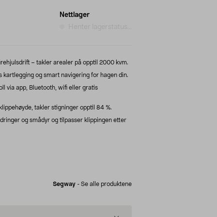
Nettlager
Henter lagerstatus...
rehjulsdrift – takler arealer på opptil 2000 kvm.
artlegging og smart navigering for hagen din.
ll via app, Bluetooth, wifi eller gratis
lippehøyde, takler stigninger opptil 84 %.
ringer og smådyr og tilpasser klippingen etter
Segway
-
Se alle produktene