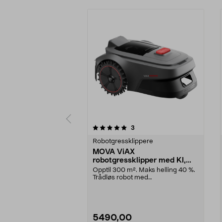
0 av 5 stjerner
4.5 av 5 stjerner
anmeldelser
3
Robotgressklippere
MOVA ViAX
robotgressklipper med KI,
uten ledning, 300 m2
Opptil 300 m². Maks helling 40 %.
Trådløs robot med
kameranavigasjon. MOVA ViAX ...
5490,00