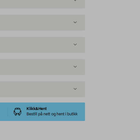
Klikk&Hent
Bestill på nett og hent i butikk