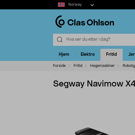
Select
Norway
market
Hjem
Elektro
Fritid
Je
Forside
Fritid
Hagemaskiner
Robotg
Segway Navimow X42