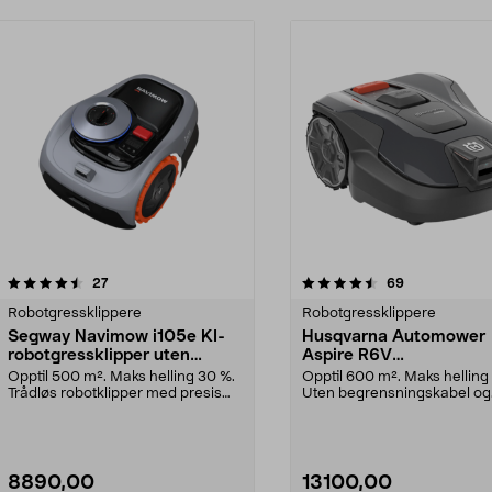
4.5 av 5 stjerner
anmeldelser
3.5 av 5 stjerner
anmeldelser
27
69
Robotgressklippere
Robotgressklippere
Segway Navimow i105e KI-
Husqvarna Automower
robotgressklipper uten
Aspire R6V
ledning, 500 m2
robotgressklipper, 600
Opptil 500 m². Maks helling 30 %.
Opptil 600 m². Maks helling
Trådløs robotklipper med presis
Uten begrensningskabel og
klipping. Segw...
appstyrt med KI-kame...
8890,00
13100,00