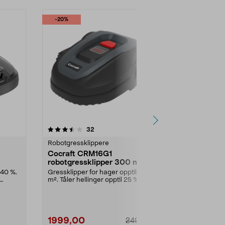
-20%
4.0 av 5 stjerner
anmeldelser
5.0
32
7
Robotgressklippere
Robotgresskl
Cocraft CRM16G1
Segway Na
robotgressklipper 300 m²
robotgressk
 m2
ledning, 1
 40 %.
Gressklipper for hager opptil 300
Trådløs robot
m². Tåler hellinger opptil 25 %.
bakhjulsdrift 
Cocraft CRM16...
m². Segway Na
1999,00
16990,0
2499,00