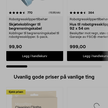
4.5 av 5 stjerner
anmeldelser
4.5 av 5 stjerner
anmeldels
770
364
(19,98/stk)
Robotgressklippertilbehør
Robotgressklippertilbehø
Skjøtekoblinger til
Hus til robotgressklipp
begrensningskabel
92 x 54 cm
Koblinger til begrensningskabel til
Beskytter mot regn, støv o
robotgressklipper. 5-pack.
Garasje av FSC®-merket 
Lettmontert – huset...
99,90
999,00
Legg i handlekurv
Legg i handlekurv
Uvanlig gode priser på vanlige ting
Sjekk prisen