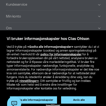
Bunntekst
Kundeservice
Min konto
Om
Vi bruker informasjonskapsler hos Clas Ohlson
Aktuelt
Ved å trykke på
«Godta alle informasjonskapsler»
samtykker du i at vi
lagrer informasjonskapsler (cookies) og annen sporingsteknologi på
Våre selskaper
din enhet i henhold til vår
policy for informasjonskapsler
for å
forbedre brukeropplevelsen din på vårt nettsted, analysere bruken av
nettstedet og for å tilpasse våre markedsføringstiltak. Vi bruker fire
Finn din butikk
typer informasjonskapsler: nødvendige, funksjonelle, analytiske og
annonserelaterte. For nødvendige informasjonskapsler er det ikke noe
krav om samtykke, ettersom de er nødvendige for at nettstedet skal
SE
NO
FI
fungere. Hvis du istedenfor ønsker å skreddersy dine valg, kan du
trykke på
«Innstillinger»
. Ditt samtykke er frivillig og kan trekkes
tilbake når som helst ved å endre dine innstillinger for
informasjonskapsler eller kontakte oss for veiledning.
Godta alle informasjonskapsler
Avvis alle
Innstillinger
Privacy statement
Medlemsvilkår
Kjøpsvilkår
For bedrifter