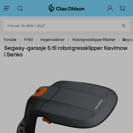
Forside
Fritid
Hagemaskiner
Robotgressklippertilbehør
Segwa
Segway-garasje S til robotgressklipper Navimow
i Series