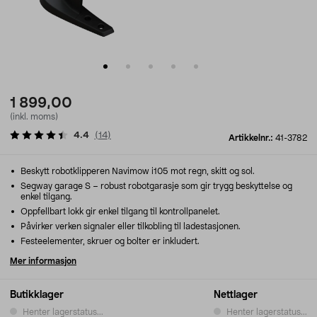
1 899,00
(inkl. moms)
4.4
(
14
)
Artikkelnr.:
41-3782
Beskytt robotklipperen Navimow i105 mot regn, skitt og sol.
Segway garage S – robust robotgarasje som gir trygg beskyttelse og
enkel tilgang.
Oppfellbart lokk gir enkel tilgang til kontrollpanelet.
Påvirker verken signaler eller tilkobling til ladestasjonen.
Festeelementer, skruer og bolter er inkludert.
Mer informasjon
Butikklager
Nettlager
Henter lagerstatus...
Henter lagerstatus...