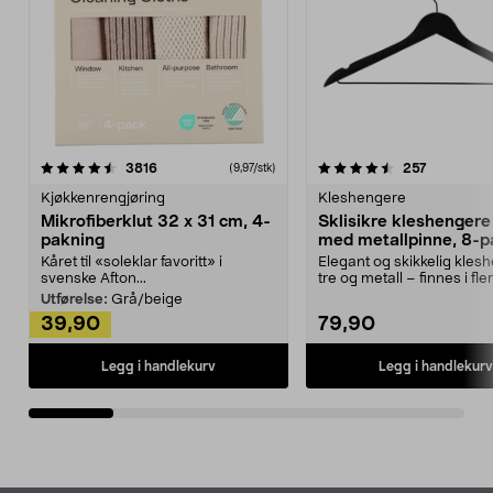
4.5av 5 stjerner
anmeldelser
4.5av 5 stjerner
anmeldels
3816
257
(9,97/stk)
Kjøkkenrengjøring
Kleshengere
Mikrofiberklut 32 x 31 cm, 4-
Sklisikre kleshengere 
pakning
med metallpinne, 8-p
Kåret til «soleklar favoritt» i
Elegant og skikkelig kles
svenske Afton...
tre og metall – finnes i fle
Kleshe...
Utførelse:
Grå/beige
39,90
79,90
Legg i handlekurv
Legg i handlekurv