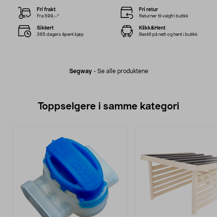
Fri frakt
Fri retur
Fra 599,–*
Returner til valgfri butikk
Sikkert
Klikk&Hent
365 dagers åpent kjøp
Bestill på nett og hent i butikk
Segway
-
Se alle produktene
Toppselgere i samme kategori