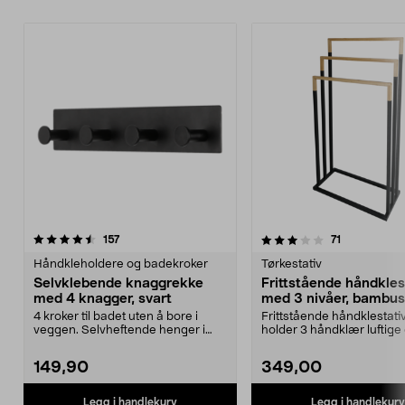
3.5 av 5 stjerner
anmeldelser
4.5 av 5 stjerner
anmeldelser
157
71
Håndkleholdere og badekroker
Tørkestativ
Selvklebende knaggrekke
Frittstående håndkles
med 4 knagger, svart
med 3 nivåer, bambus
svart metall
4 kroker til badet uten å bore i
Frittstående håndklestati
veggen. Selvheftende henger i
holder 3 håndklær luftige 
rustfritt stål me...
Stabilt, gulvpl...
149,90
349,00
Legg i handlekurv
Legg i handlekurv