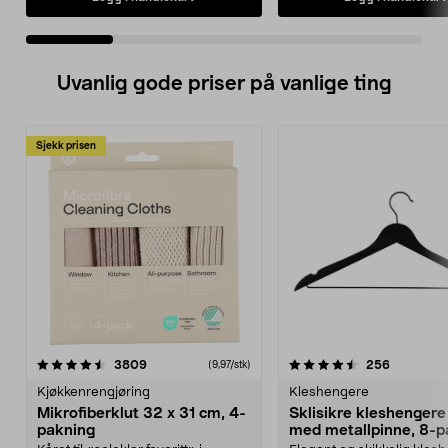
Uvanlig gode priser på vanlige ting
Sjekk prisen
4.5av 5 stjerner
anmeldelser
4.5av 5 stjerner
anmeldels
3809
256
(9,97/stk)
Kjøkkenrengjøring
Kleshengere
Mikrofiberklut 32 x 31 cm, 4-
Sklisikre kleshengere 
pakning
med metallpinne, 8-p