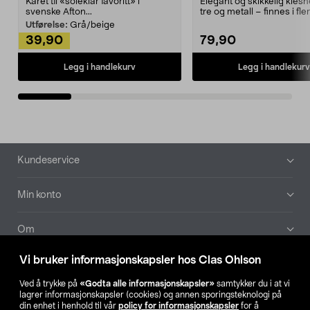
Kåret til «soleklar favoritt» i
Elegant og skikkelig kles
svenske Afton...
tre og metall – finnes i fle
Kleshe...
Utførelse:
Grå/beige
39,90
79,90
Legg i handlekurv
Legg i handlekurv
Bunntekst
Kundeservice
Min konto
Om
Vi bruker informasjonskapsler hos Clas Ohlson
Aktuelt
Ved å trykke på
«Godta alle informasjonskapsler»
samtykker du i at vi
lagrer informasjonskapsler (cookies) og annen sporingsteknologi på
Våre selskaper
din enhet i henhold til vår
policy for informasjonskapsler
for å