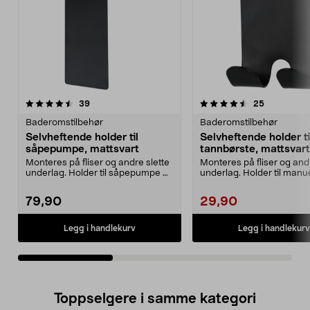
4.5av 5 stjerner
anmeldelser
4.0av 5 stjerner
anmeldelse
39
25
Baderomstilbehør
Baderomstilbehør
Selvheftende holder til
Selvheftende holder ti
såpepumpe, mattsvart
tannbørste, mattsvart
Monteres på fliser og andre slette
Monteres på fliser og and
underlag. Holder til såpepumpe –
underlag. Holder til manue
3M-teip til ...
tannbørste – 3M-...
79,90
29,90
Legg i handlekurv
Legg i handlekurv
Toppselgere i samme kategori