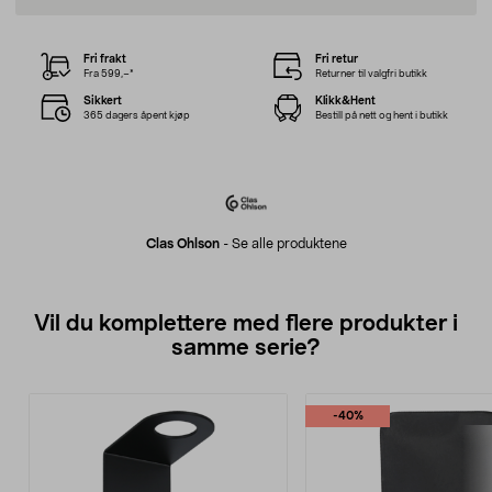
Fri frakt
Fri retur
Fra 599,–*
Returner til valgfri butikk
Sikkert
Klikk&Hent
365 dagers åpent kjøp
Bestill på nett og hent i butikk
Clas Ohlson
-
Se alle produktene
Vil du komplettere med flere produkter i
samme serie?
-40%