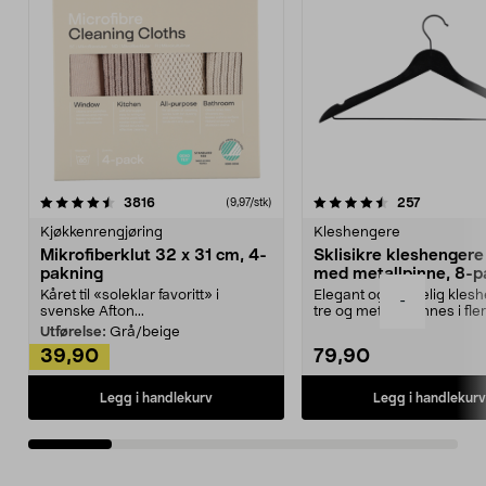
4.5av 5 stjerner
anmeldelser
4.5av 5 stjerner
anmeldels
3816
257
(9,97/stk)
Kjøkkenrengjøring
Kleshengere
Mikrofiberklut 32 x 31 cm, 4-
Sklisikre kleshengere 
pakning
med metallpinne, 8-p
Kåret til «soleklar favoritt» i
Elegant og skikkelig kles
-
svenske Afton...
tre og metall – finnes i fle
Kleshe...
Utførelse:
Grå/beige
39,90
79,90
Legg i handlekurv
Legg i handlekurv