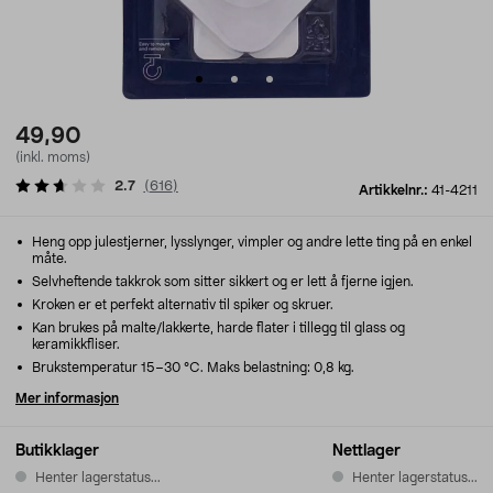
49,90
(inkl. moms)
2.7
(
616
)
Artikkelnr.:
41-4211
Heng opp julestjerner, lysslynger, vimpler og andre lette ting på en enkel
måte.
Selvheftende takkrok som sitter sikkert og er lett å fjerne igjen.
Kroken er et perfekt alternativ til spiker og skruer.
Kan brukes på malte/lakkerte, harde flater i tillegg til glass og
keramikkfliser.
Brukstemperatur 15–30 °C. Maks belastning: 0,8 kg.
Mer informasjon
Butikklager
Nettlager
Henter lagerstatus...
Henter lagerstatus...