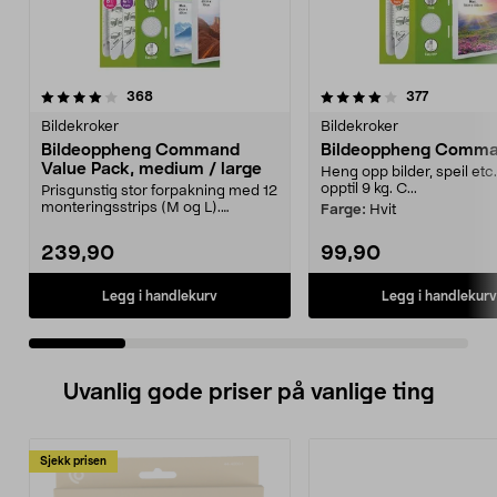
4.0 av 5 stjerner
anmeldelser
4.0 av 5 stjerner
anmeldels
368
377
Bildekroker
Bildekroker
Bildeoppheng Command
Bildeoppheng Comma
Value Pack, medium / large
Heng opp bilder, speil etc
opptil 9 kg. C...
Prisgunstig stor forpakning med 12
monteringsstrips (M og L).
Farge:
Hvit
Command Value Pack...
239,90
99,90
Legg i handlekurv
Legg i handlekurv
Uvanlig gode priser på vanlige ting
Sjekk prisen