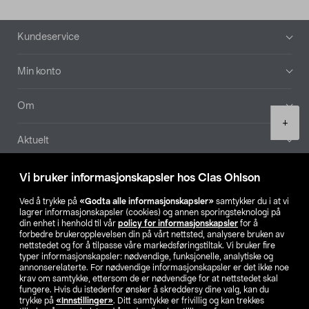
Bunntekst
Kundeservice
Min konto
Om
Product
+
quantity
Aktuelt
Våre selskaper
Vi bruker informasjonskapsler hos Clas Ohlson
Ved å trykke på
«Godta alle informasjonskapsler»
samtykker du i at vi
Finn din butikk
lagrer informasjonskapsler (cookies) og annen sporingsteknologi på
din enhet i henhold til vår
policy for informasjonskapsler
for å
forbedre brukeropplevelsen din på vårt nettsted, analysere bruken av
SE
NO
FI
nettstedet og for å tilpasse våre markedsføringstiltak. Vi bruker fire
typer informasjonskapsler: nødvendige, funksjonelle, analytiske og
annonserelaterte. For nødvendige informasjonskapsler er det ikke noe
krav om samtykke, ettersom de er nødvendige for at nettstedet skal
fungere. Hvis du istedenfor ønsker å skreddersy dine valg, kan du
trykke på
«Innstillinger»
. Ditt samtykke er frivillig og kan trekkes