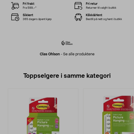
Fri frakt
Fri retur
Fra 599,–*
Returner til valgfri butikk
Sikkert
Klikk&Hent
365 dagers åpent kjøp
Bestill på nett og hent i butikk
Clas Ohlson
-
Se alle produktene
Toppselgere i samme kategori