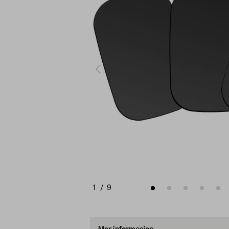
1
/
9