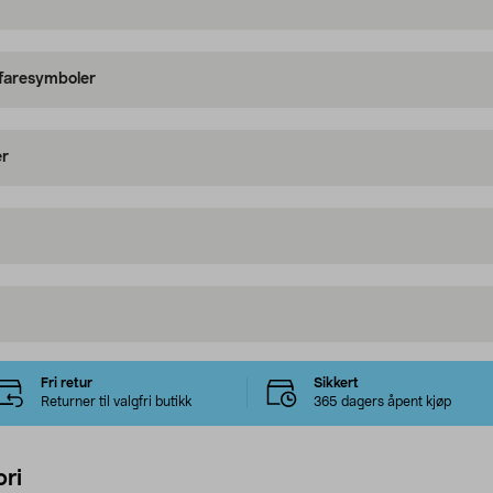
 faresymboler
er
Fri retur
Sikkert
Returner til valgfri butikk
365 dagers åpent kjøp
ri