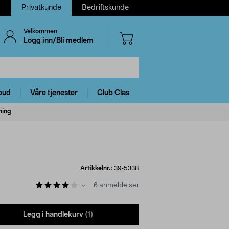
Privatkunde
Bedriftskunde
Velkommen
Logg inn/Bli medlem
bud
Våre tjenester
Club Clas
ning
Artikkelnr.:
39-5338
6
anmeldelser
Legg i handlekurv
(1)