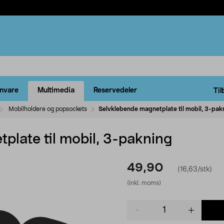
rnvare
Multimedia
Reservedeler
Til
Mobilholdere og popsockets
Selvklebende magnetplate til mobil, 3-pak
plate til mobil, 3-pakning
49,90
(16,63/stk)
(inkl. moms)
Product
quantity