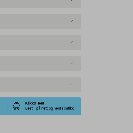
Klikk&Hent
Bestill på nett og hent i butikk