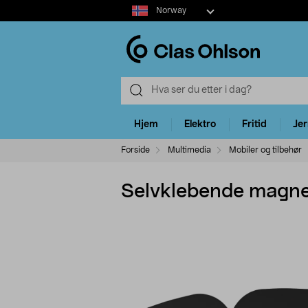
Select
Norway
market
Hjem
Elektro
Fritid
Je
Forside
Multimedia
Mobiler og tilbehør
Selvklebende magnet