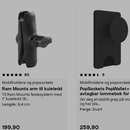
4.5 av 5 stjerner
anmeldelser
5.0 av 5 stjerner
anmeldelser
80
9
Mobilholdere og popsockets
Mobilholdere og popsocket
Ram Mounts arm til kuleledd
PopSockets PopWallet+
avtagbar lommebok for
Til Ram Mounts festesystem med
1" kuleledd (B...
Gir deg et stabilt grep på m
og har pla...
Lengde:
9,4 cm
Farge:
Svart
199,90
259,90