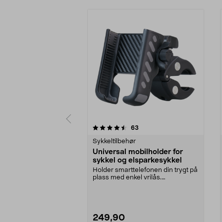
5 av 5 stjerner
5.0 av 5 stjerner
anmeldelser
63
Sykkeltilbehør
Universal mobilholder for
sykkel og elsparkesykkel
Holder smarttelefonen din trygt på
plass med enkel vrilås.
Mobilholder for sykke...
249,90