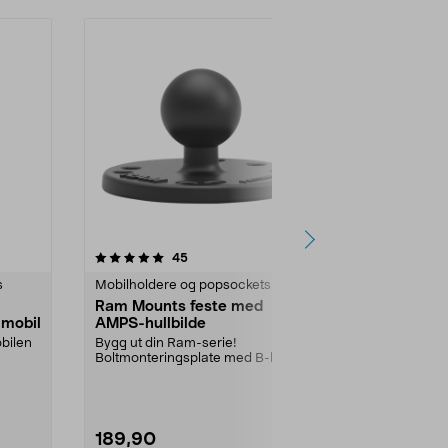
4.5 av 5 stjerner
anmeldelser
3.5
45
4
s
Mobilholdere og popsockets
Mobilholdere
Ram Mounts feste med
Bordstativ t
 mobil
AMPS-hullbilde
mobil, svart
obilen
Bygg ut din Ram-serie!
Justerbart bor
Boltmonteringsplate med B-kule.
mobiltelefon e
AMPS-hullbilde. Av marin ...
Universalstat
189,90
49,90