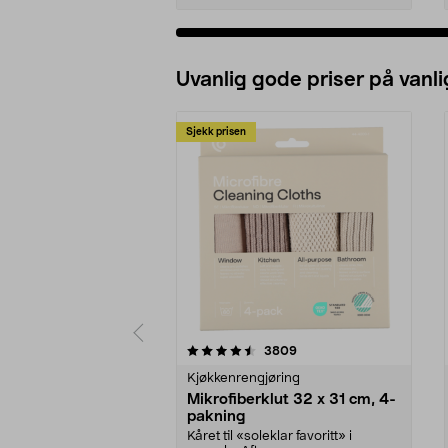
Uvanlig gode priser på vanli
Sjekk prisen
5av 5 stjerner
4.5av 5 stjerner
anmeldelser
3809
Kjøkkenrengjøring
Mikrofiberklut 32 x 31 cm, 4-
pakning
Kåret til «soleklar favoritt» i