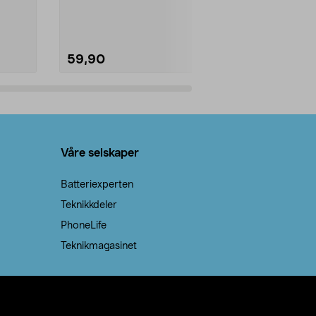
natron – til rengjøring både...
råvarer. Produ
brenner med e
59,90
69,90
Legg i handlekurv
Legg 
Våre selskaper
Batteriexperten
Teknikkdeler
PhoneLife
Teknikmagasinet