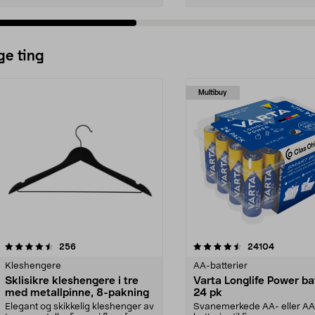
ge ting
Multibuy
4.5av 5 stjerner
anmeldelser
4.5av 5 stjerner
anmeldels
256
24104
Kleshengere
AA-batterier
Sklisikre kleshengere i tre
Varta Longlife Power ba
med metallpinne, 8-pakning
24 pk
Elegant og skikkelig kleshenger av
Svanemerkede AA- eller A