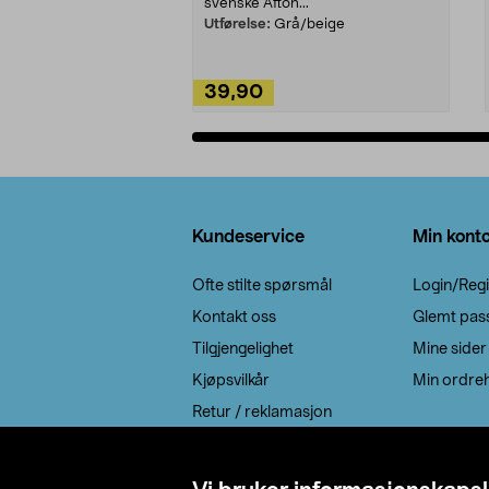
svenske Afton...
Utførelse:
Grå/beige
39,90
Legg i handlekurv
Bunntekst
Kundeservice
Min kont
Ofte stilte spørsmål
Login/Regi
Kontakt oss
Glemt pas
Tilgjengelighet
Mine sider
Kjøpsvilkår
Min ordreh
Retur / reklamasjon
EE-avfall
Cookie policy