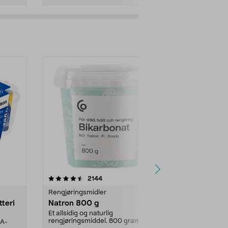
er
4.0av 5 stjerner
anmeldelser
4.5
2144
4
Rengjøringsmidler
Levende lys
tteri
Natron 800 g
Telys steari
prosent ste
Et allsidig og naturlig
rengjøringsmiddel. 800 gram
AA-
100 % stearin