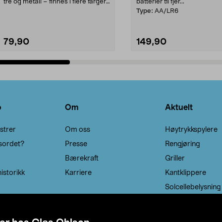
tre og metall – finnes i flere farger.
batterier til fjer...
Kleshe...
Type:
AA/LR6
79,90
149,90
Legg i handlekurv
Legg i handlekurv
o
Om
Aktuelt
strer
Om oss
Høytrykkspylere
sordet?
Presse
Rengjøring
Bærekraft
Griller
istorikk
Karriere
Kantklippere
Solcellebelysning