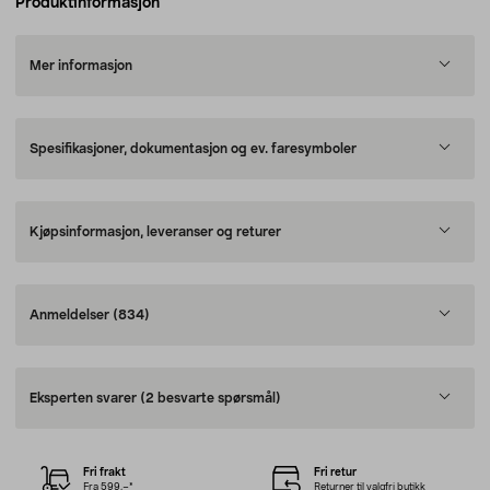
Produktinformasjon
Mer informasjon
Spesifikasjoner, dokumentasjon og ev. faresymboler
Kjøpsinformasjon, leveranser og returer
Anmeldelser
(834)
Eksperten svarer
(2 besvarte spørsmål)
Fri frakt
Fri retur
Fra 599,–*
Returner til valgfri butikk