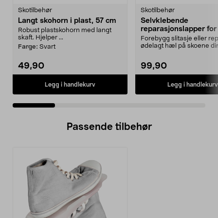
Skotilbehør
Skotilbehør
Langt skohorn i plast, 57 cm
Selvklebende
reparasjonslapper for
Robust plastskohorn med langt
pakning
skaft. Hjelper ...
Forebygg slitasje eller re
ødelagt hæl på skoene di
Farge:
Svart
Reparasjonslapper...
49,90
99,90
Legg i handlekurv
Legg i handlekurv
Passende tilbehør