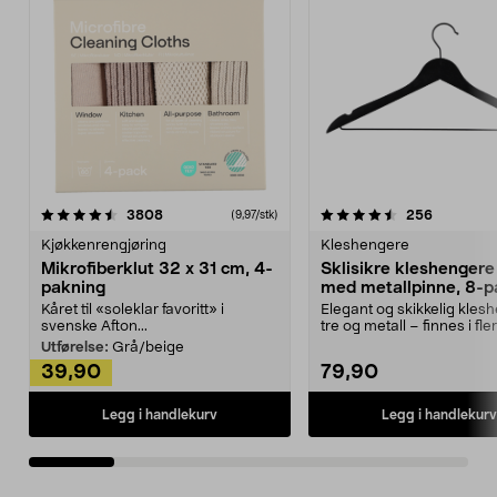
4.5av 5 stjerner
anmeldelser
4.5av 5 stjerner
anmeldels
3808
256
(9,97/stk)
Kjøkkenrengjøring
Kleshengere
Mikrofiberklut 32 x 31 cm, 4-
Sklisikre kleshengere 
pakning
med metallpinne, 8-p
Kåret til «soleklar favoritt» i
Elegant og skikkelig kles
svenske Afton...
tre og metall – finnes i fle
Kleshe...
Utførelse:
Grå/beige
39,90
79,90
Legg i handlekurv
Legg i handlekurv