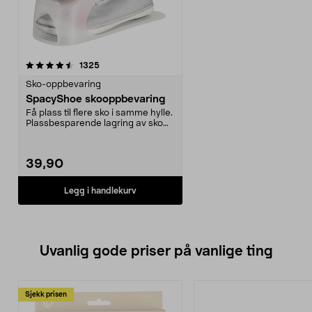
anmeldelser
1325
Sko-oppbevaring
SpacyShoe skooppbevaring
Få plass til flere sko i samme hylle.
Plassbesparende lagring av sko
for entréen...
39,90
Legg i handlekurv
Uvanlig gode priser på vanlige ting
Sjekk prisen