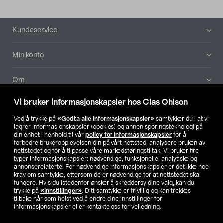
Bunntekst
Kundeservice
Min konto
Om
Vi bruker informasjonskapsler hos Clas Ohlson
Aktuelt
Ved å trykke på
«Godta alle informasjonskapsler»
samtykker du i at vi
lagrer informasjonskapsler (cookies) og annen sporingsteknologi på
Våre selskaper
din enhet i henhold til vår
policy for informasjonskapsler
for å
forbedre brukeropplevelsen din på vårt nettsted, analysere bruken av
nettstedet og for å tilpasse våre markedsføringstiltak. Vi bruker fire
Finn din butikk
typer informasjonskapsler: nødvendige, funksjonelle, analytiske og
annonserelaterte. For nødvendige informasjonskapsler er det ikke noe
krav om samtykke, ettersom de er nødvendige for at nettstedet skal
SE
NO
FI
fungere. Hvis du istedenfor ønsker å skreddersy dine valg, kan du
trykke på
«Innstillinger»
. Ditt samtykke er frivillig og kan trekkes
tilbake når som helst ved å endre dine innstillinger for
informasjonskapsler eller kontakte oss for veiledning.