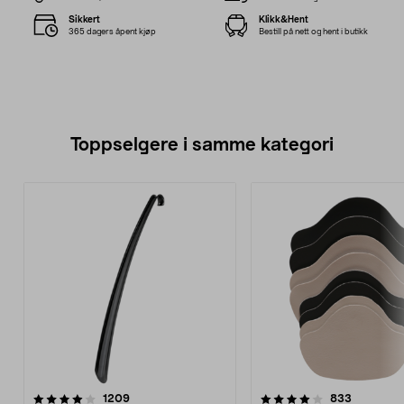
Sikkert
Klikk&Hent
365 dagers åpent kjøp
Bestill på nett og hent i butikk
Toppselgere i samme kategori
4.0 av 5 stjerner
anmeldelser
4.5 av 5 stjerner
anmeldels
1209
833