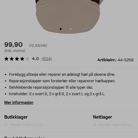
99,90
(12,49/stk)
(inkl. moms)
4.0
(
834
)
Artikkelnr.:
44-5258
Forebygg slitasje eller reparer en ødelagt hæl på skoene dine.
Reparasjonslapper som forsterker eller reparerer hælkappen.
Selvklebende reparasjonslapper til alle typer sko.
Inneholder: 2 x svart S, 2 x grå S, 2 x svart L og 2 x grå L.
Mer informasjon
Butikklager
Nettlager
Henter lagerstatus...
Henter lagerstatus...