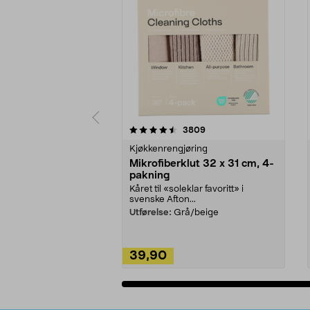
5av 5 stjerner
4.5av 5 stjerner
anmeldelser
3809
Kjøkkenrengjøring
Mikrofiberklut 32 x 31 cm, 4-
pakning
Kåret til «soleklar favoritt» i
svenske Afton...
Utførelse:
Grå/beige
39,90
Legg i handlekurv