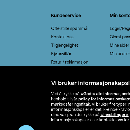
Bunntekst
Kundeservice
Min kont
Ofte stilte spørsmål
Login/Regi
Kontakt oss
Glemt pas
Tilgjengelighet
Mine sider
Kjøpsvilkår
Min ordreh
Retur / reklamasjon
EE-avfall
Cookie policy
Vi bruker informasjonskapsl
Leveringsalternativ
Ved å trykke på
«Godta alle informasjons
henhold til vår
policy for informasjonskap
markedsføringstiltak. Vi bruker fire typer
informasjonskapsler er det ikke noe krav 
dine valg, kan du trykke på
«Innstillinger»
informasjonskapsler eller kontakte oss for 
© 2026 Clas Oh