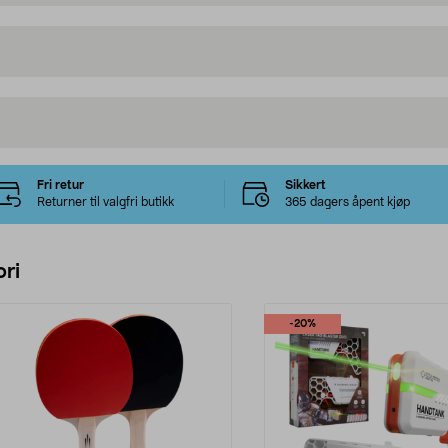
Fri retur
Sikkert
Returner til valgfri butikk
365 dagers åpent kjøp
ri
-20%