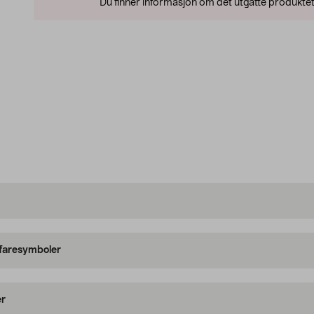
Du finner informasjon om det utgåtte produktet
 faresymboler
er