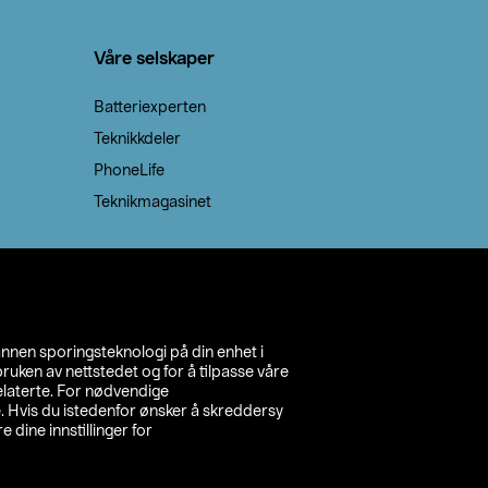
Våre selskaper
Batteriexperten
Teknikkdeler
PhoneLife
Teknikmagasinet
annen sporingsteknologi på din enhet i
ruken av nettstedet og for å tilpasse våre
relaterte. For nødvendige
. Hvis du istedenfor ønsker å skreddersy
e dine innstillinger for
inn din butikk