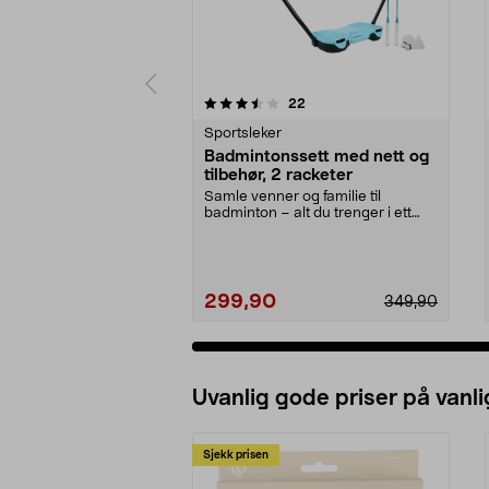
5 av 5 stjerner
5.0 av 5 stjerner
anmeldelser
22
Sportsleker
Badmintonssett med nett og
tilbehør, 2 racketer
Samle venner og familie til
badminton – alt du trenger i ett
sett. Badmintonsett...
299,90
349,90
Uvanlig gode priser på vanli
Sjekk prisen