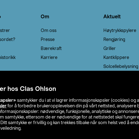
o
Om
Aktuelt
strer
Om oss
Høytrykkspylere
sordet?
Presse
Rengjøring
Bærekraft
Griller
istorikk
Karriere
Kantklippere
Solcellebelysning
er hos Clas Ohlson
kapsler»
samtykker du i at vi lagrer informasjonskapsler (cookies) og 
sler
for å forbedre brukeropplevelsen din på vårt nettsted, analysere b
 informasjonskapsler: nødvendige, funksjonelle, analytiske og annonse
om samtykke, ettersom de er nødvendige for at nettstedet skal fungere
. Ditt samtykke er frivillig og kan trekkes tilbake når som helst ved å endr
veiledning.
lson
Privacy statement
Medlemsvilkår
Kjøpsvilkår
F