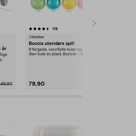
4.5 av 5 stjerner
anmeldelser
4.0
119
Uteleker
Sportsleker
Boccia utendørs spill
Tennisballer
8 år
8 fargede, vannfylte kuler og en
Slitesterk tren
liten kule av plast. Boccia – et
brennball og 
ftige
morsomt utespi...
Passer like...
g
79,90
79,90
349,90