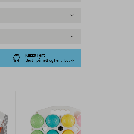
Klikk&Hent
Bestill på nett og hent i butikk