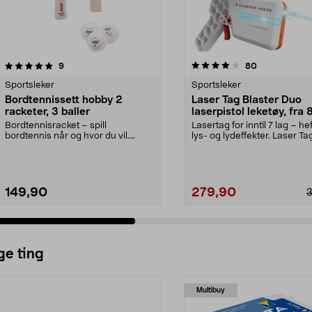
4.0 av 5 stjerner
anmeldelser
4.5 av 5 stjerner
anmeldelser
9
80
Sportsleker
Sportsleker
Bordtennissett hobby 2
Laser Tag Blaster Duo
racketer, 3 baller
laserpistol leketøy, fra 
Bordtennisracket – spill
Lasertag for inntil 7 lag – he
bordtennis når og hvor du vil.
lys- og lydeffekter. Laser Ta
Bordtennissett med 2 rac...
Blaster Duo –...
149,90
279,90
ge ting
Multibuy