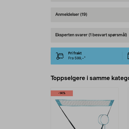
Anmeldelser
(19)
Eksperten svarer
(1 besvart spørsmål)
Fri frakt
Fra 599,–*
Toppselgere i samme katego
-14%