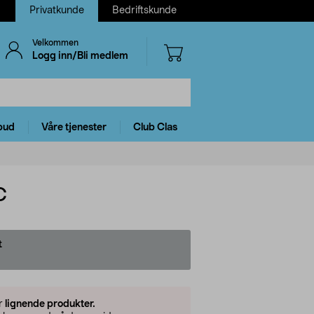
Privatkunde
Bedriftskunde
Velkommen
Logg inn/Bli medlem
bud
Våre tjenester
Club Clas
C
t
er
lignende produkter.