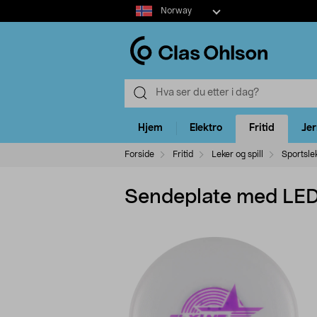
Select
Norway
market
Hjem
Elektro
Fritid
Je
Forside
Fritid
Leker og spill
Sportsle
Sendeplate med LED