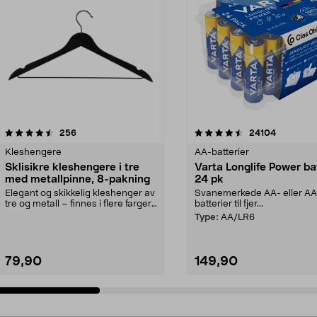
4.5av 5 stjerner
anmeldelser
4.5av 5 stjerner
anmeldels
256
24104
Kleshengere
AA-batterier
Sklisikre kleshengere i tre
Varta Longlife Power ba
med metallpinne, 8-pakning
24 pk
Elegant og skikkelig kleshenger av
Svanemerkede AA- eller A
tre og metall – finnes i flere farger.
batterier til fjer...
Kleshe...
Type:
AA/LR6
79,90
149,90
Legg i handlekurv
Legg i handlekurv