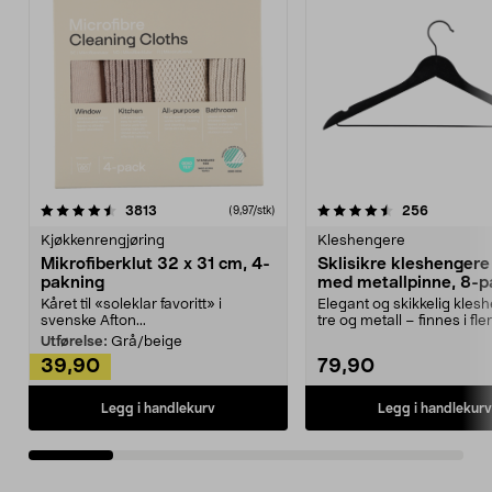
4.5av 5 stjerner
anmeldelser
4.5av 5 stjerner
anmeldels
3813
256
(9,97/stk)
Kjøkkenrengjøring
Kleshengere
Mikrofiberklut 32 x 31 cm, 4-
Sklisikre kleshengere 
pakning
med metallpinne, 8-p
Kåret til «soleklar favoritt» i
Elegant og skikkelig kles
svenske Afton...
tre og metall – finnes i fle
Kleshe...
Utførelse:
Grå/beige
39,90
79,90
Legg i handlekurv
Legg i handlekurv