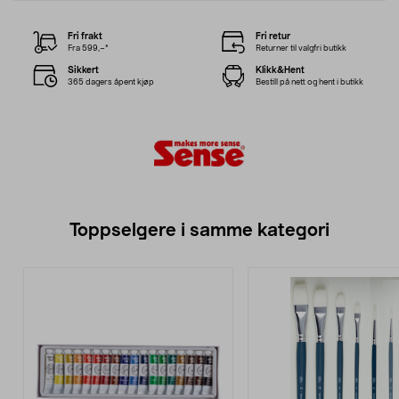
Fri frakt
Fri retur
Fra 599,–*
Returner til valgfri butikk
Sikkert
Klikk&Hent
365 dagers åpent kjøp
Bestill på nett og hent i butikk
Toppselgere i samme kategori