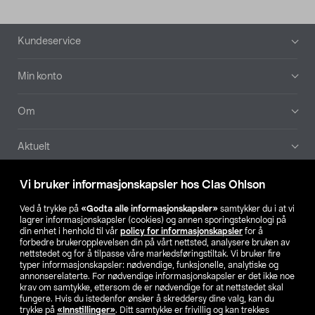
Bunntekst
Kundeservice
Min konto
Om
Aktuelt
Våre selskaper
Vi bruker informasjonskapsler hos Clas Ohlson
Ved å trykke på
«Godta alle informasjonskapsler»
samtykker du i at vi
Finn din butikk
lagrer informasjonskapsler (cookies) og annen sporingsteknologi på
din enhet i henhold til vår
policy for informasjonskapsler
for å
forbedre brukeropplevelsen din på vårt nettsted, analysere bruken av
SE
NO
FI
nettstedet og for å tilpasse våre markedsføringstiltak. Vi bruker fire
typer informasjonskapsler: nødvendige, funksjonelle, analytiske og
annonserelaterte. For nødvendige informasjonskapsler er det ikke noe
krav om samtykke, ettersom de er nødvendige for at nettstedet skal
fungere. Hvis du istedenfor ønsker å skreddersy dine valg, kan du
trykke på
«Innstillinger»
. Ditt samtykke er frivillig og kan trekkes