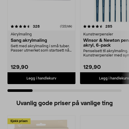
4.5 av 5 stjerner
anmeldelser
4.5 av 5 stjerner
anmeldels
328
285
(7,22/stk)
Akrylmaling
Kunstnerpensler
Sang akrylmaling
Winsor & Newton pens
akryl, 6-pack
Sett med akrylmaling i små tuber.
Passer utmerket som startsett når
Penselsett til akrylmaling.
du skal begy...
Kunstnerpensler med syn
bust og kort skaft. 6-...
129,90
129,90
Legg i handlekurv
Legg i handlekurv
Uvanlig gode priser på vanlige ting
Sjekk prisen