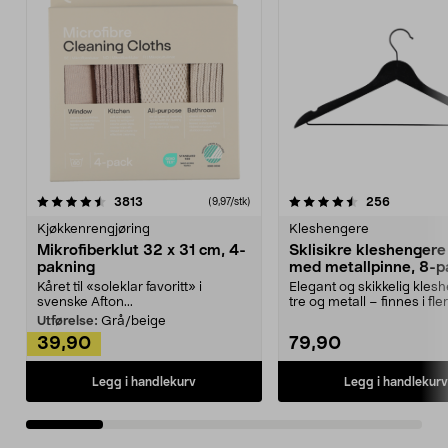
4.5av 5 stjerner
anmeldelser
4.5av 5 stjerner
anmeldels
3813
256
(9,97/stk)
Kjøkkenrengjøring
Kleshengere
Mikrofiberklut 32 x 31 cm, 4-
Sklisikre kleshengere 
pakning
med metallpinne, 8-p
Kåret til «soleklar favoritt» i
Elegant og skikkelig kles
svenske Afton...
tre og metall – finnes i fle
Kleshe...
Utførelse:
Grå/beige
39,90
79,90
Legg i handlekurv
Legg i handlekurv