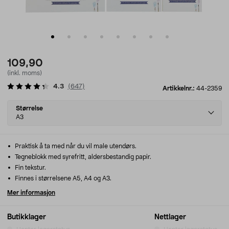
109,90
(inkl. moms)
4.3
(
647
)
Artikkelnr.:
44-2359
Select
Størrelse
variant
A3
Praktisk å ta med når du vil male utendørs.
Tegneblokk med syrefritt, aldersbestandig papir.
Fin tekstur.
Finnes i størrelsene A5, A4 og A3.
Mer informasjon
Butikklager
Nettlager