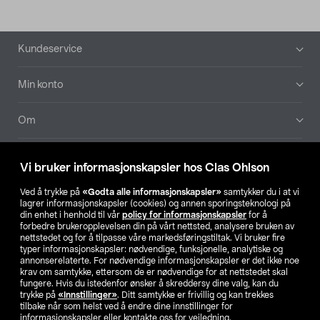
Bunntekst
Kundeservice
Min konto
Om
Aktuelt
Vi bruker informasjonskapsler hos Clas Ohlson
Våre selskaper
Ved å trykke på
«Godta alle informasjonskapsler»
samtykker du i at vi
lagrer informasjonskapsler (cookies) og annen sporingsteknologi på
din enhet i henhold til vår
policy for informasjonskapsler
for å
Finn din butikk
forbedre brukeropplevelsen din på vårt nettsted, analysere bruken av
nettstedet og for å tilpasse våre markedsføringstiltak. Vi bruker fire
typer informasjonskapsler: nødvendige, funksjonelle, analytiske og
annonserelaterte. For nødvendige informasjonskapsler er det ikke noe
SE
NO
FI
krav om samtykke, ettersom de er nødvendige for at nettstedet skal
fungere. Hvis du istedenfor ønsker å skreddersy dine valg, kan du
trykke på
«Innstillinger»
. Ditt samtykke er frivillig og kan trekkes
tilbake når som helst ved å endre dine innstillinger for
informasjonskapsler eller kontakte oss for veiledning.