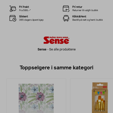
Fri frakt
Fri retur
Fra 599,–*
Returner til valgfri butikk
Sikkert
Klikk&Hent
365 dagers åpent kjøp
Bestill på nett og hent i butikk
Sense
-
Se alle produktene
Toppselgere i samme kategori