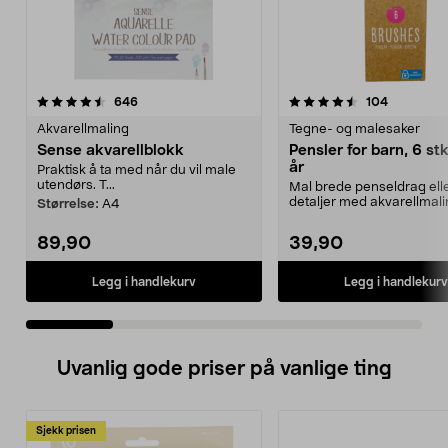
4.5 av 5 stjerner
anmeldelser
4.5 av 5 stjerner
anmeldels
646
104
Akvarellmaling
Tegne- og malesaker
Sense akvarellblokk
Pensler for barn, 6 stk
år
Praktisk å ta med når du vil male
utendørs. T...
Mal brede penseldrag ell
detaljer med akvarellmali
Størrelse:
A4
akrylmaling. Pensle...
89,90
39,90
Legg i handlekurv
Legg i handlekurv
Uvanlig gode priser på vanlige ting
Sjekk prisen