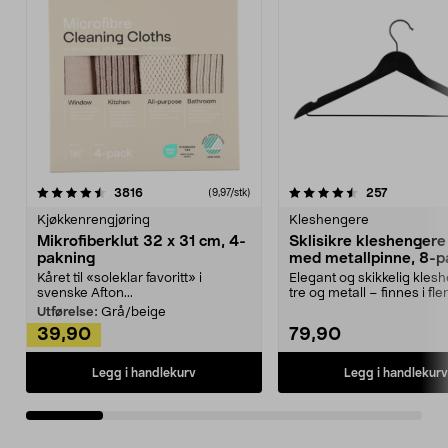
4.5av 5 stjerner
anmeldelser
4.5av 5 stjerner
anmeldels
3816
257
(9,97/stk)
Kjøkkenrengjøring
Kleshengere
Mikrofiberklut 32 x 31 cm, 4-
Sklisikre kleshengere 
pakning
med metallpinne, 8-p
Kåret til «soleklar favoritt» i
Elegant og skikkelig kles
svenske Afton...
tre og metall – finnes i fle
Kleshe...
Utførelse:
Grå/beige
39,90
79,90
Legg i handlekurv
Legg i handlekurv