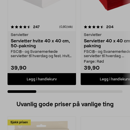
4.5 av 5 stjerner
anmeldelser
4.5 av 5 stjerner
anmeldel
247
204
(0,80/stk)
Servietter
Servietter
Servietter hvite 40 x 40 cm,
Servietter 40 x 40 cm
50-pakning
pakning
FSC®- og Svanemerkede
FSC®- og Svanemerked
servietter til hverdag og fest. Hvite
servietter til hverdag ...
servietter i 3-lager...
Farge:
Rød
39,90
39,90
Legg i handlekurv
Legg i handlekurv
Uvanlig gode priser på vanlige ting
Sjekk prisen