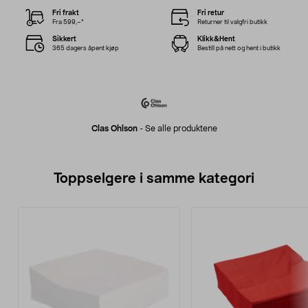
Fri frakt
Fri retur
Fra 599,–*
Returner til valgfri butikk
Sikkert
Klikk&Hent
365 dagers åpent kjøp
Bestill på nett og hent i butikk
Clas Ohlson
-
Se alle produktene
Toppselgere i samme kategori