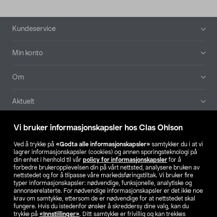
Bunntekst
Kundeservice
Min konto
Om
Aktuelt
Våre selskaper
Vi bruker informasjonskapsler hos Clas Ohlson
Ved å trykke på
«Godta alle informasjonskapsler»
samtykker du i at vi
Finn din butikk
lagrer informasjonskapsler (cookies) og annen sporingsteknologi på
din enhet i henhold til vår
policy for informasjonskapsler
for å
forbedre brukeropplevelsen din på vårt nettsted, analysere bruken av
SE
NO
FI
nettstedet og for å tilpasse våre markedsføringstiltak. Vi bruker fire
typer informasjonskapsler: nødvendige, funksjonelle, analytiske og
annonserelaterte. For nødvendige informasjonskapsler er det ikke noe
krav om samtykke, ettersom de er nødvendige for at nettstedet skal
fungere. Hvis du istedenfor ønsker å skreddersy dine valg, kan du
trykke på
«Innstillinger»
. Ditt samtykke er frivillig og kan trekkes