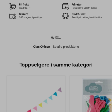
Fri frakt
Fri retur
Fra 599,–*
Returner til valgfri butikk
Sikkert
Klikk&Hent
365 dagers åpent kjøp
Bestill på nett og hent i butikk
Clas Ohlson
-
Se alle produktene
Toppselgere i samme kategori