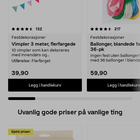
4.5 av 5 stjerner
anmeldelser
4.5 av 5 stjerner
anmeldels
132
217
Festdekorasjoner
Festdekorasjoner
Vimpler 3 meter, flerfargede
Ballonger, blandede f
36-pk
10 vimpler som kan dekoreres
med innendørs og...
Ingen fest uten ballonger
med 36 ballonger i bland
Utførelse:
Flerfarget
farger. Perfekt til...
39,90
59,90
Legg i handlekurv
Legg i handlekurv
Uvanlig gode priser på vanlige ting
Sjekk prisen