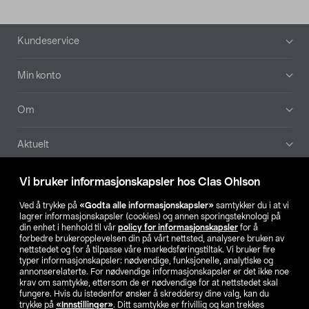
Bunntekst
Kundeservice
Min konto
Om
Aktuelt
Våre selskaper
Vi bruker informasjonskapsler hos Clas Ohlson
Ved å trykke på
«Godta alle informasjonskapsler»
samtykker du i at vi
Finn din butikk
lagrer informasjonskapsler (cookies) og annen sporingsteknologi på
din enhet i henhold til vår
policy for informasjonskapsler
for å
forbedre brukeropplevelsen din på vårt nettsted, analysere bruken av
SE
NO
FI
nettstedet og for å tilpasse våre markedsføringstiltak. Vi bruker fire
typer informasjonskapsler: nødvendige, funksjonelle, analytiske og
annonserelaterte. For nødvendige informasjonskapsler er det ikke noe
krav om samtykke, ettersom de er nødvendige for at nettstedet skal
fungere. Hvis du istedenfor ønsker å skreddersy dine valg, kan du
trykke på
«Innstillinger»
. Ditt samtykke er frivillig og kan trekkes