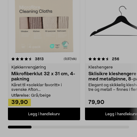
4.5av 5 stjerner
anmeldelser
4.5av 5 stjerner
anmeldels
3813
256
(9,97/stk)
Kjøkkenrengjøring
Kleshengere
Mikrofiberklut 32 x 31 cm, 4-
Sklisikre kleshengere 
pakning
med metallpinne, 8-p
Kåret til «soleklar favoritt» i
Elegant og skikkelig kles
svenske Afton...
tre og metall – finnes i fle
Kleshe...
Utførelse:
Grå/beige
39,90
79,90
Legg i handlekurv
Legg i handlekurv