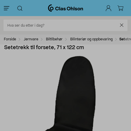
Forside
Jernvare
Biltilbehør
Bilinteriør og oppbevaring
Setetre
Setetrekk til forsete, 71 x 122 cm