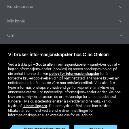
Bunntekst
Kundeservice
Min konto
Om
Aktuelt
Vi bruker informasjonskapsler hos Clas Ohlson
Våre selskaper
Ved å trykke på
«Godta alle informasjonskapsler»
samtykker du i at vi
lagrer informasjonskapsler (cookies) og annen sporingsteknologi på
din enhet i henhold til vår
policy for informasjonskapsler
for å
Finn din butikk
forbedre brukeropplevelsen din på vårt nettsted, analysere bruken av
nettstedet og for å tilpasse våre markedsføringstiltak. Vi bruker fire
typer informasjonskapsler: nødvendige, funksjonelle, analytiske og
annonserelaterte. For nødvendige informasjonskapsler er det ikke noe
SE
NO
FI
krav om samtykke, ettersom de er nødvendige for at nettstedet skal
fungere. Hvis du istedenfor ønsker å skreddersy dine valg, kan du
trykke på
«Innstillinger»
. Ditt samtykke er frivillig og kan trekkes
tilbake når som helst ved å endre dine innstillinger for
informasjonskapsler eller kontakte oss for veiledning.