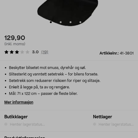
129,90
(inkl. moms)
3.0
(
19
)
Artikkelnr.:
41-3801
Beskytter bilsetet mot smuss, dyrehår og søl.
Slitesterkt og vanntett setetrekk – for bilens forsete.
Setetrekk som reduserer risikoen for riper og slitasje.
Enkelt å legge på, ta av og rengjøre.
Mål: 71 x 122 cm – passer de fleste biler.
Mer informasjon
Butikklager
Nettlager
Henter lagerstatus...
Henter lagerstatus...