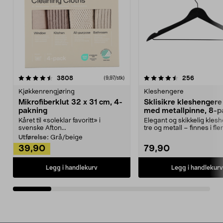
4.5av 5 stjerner
anmeldelser
4.5av 5 stjerner
anmeldels
3808
256
(9,97/stk)
Kjøkkenrengjøring
Kleshengere
Mikrofiberklut 32 x 31 cm, 4-
Sklisikre kleshengere 
pakning
med metallpinne, 8-p
Kåret til «soleklar favoritt» i
Elegant og skikkelig kles
svenske Afton...
tre og metall – finnes i fle
Kleshe...
Utførelse:
Grå/beige
39,90
79,90
Legg i handlekurv
Legg i handlekurv