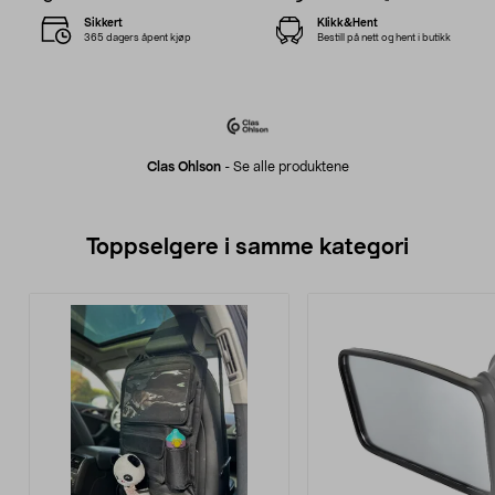
Sikkert
Klikk&Hent
365 dagers åpent kjøp
Bestill på nett og hent i butikk
Clas Ohlson
-
Se alle produktene
Toppselgere i samme kategori