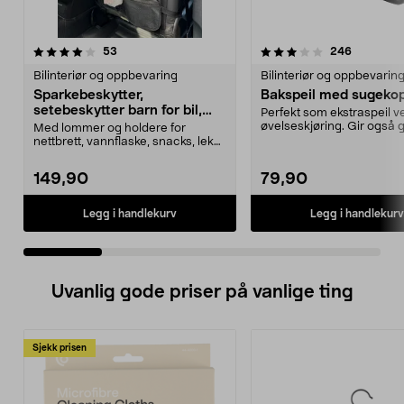
3.5 av 5 stjerner
anmeldelser
4.5 av 5 stjerner
anmeldels
53
246
Bilinteriør og oppbevaring
Bilinteriør og oppbevarin
Sparkebeskytter,
Bakspeil med sugeko
setebeskytter barn for bil,
Perfekt som ekstraspeil ve
med oppbevaring
øvelseskjøring. Gir også 
Med lommer og holdere for
oversikt over ba...
nettbrett, vannflaske, snacks, leker
osv. Sparkebeskyt...
149,90
79,90
Legg i handlekurv
Legg i handlekurv
Uvanlig gode priser på vanlige ting
Sjekk prisen