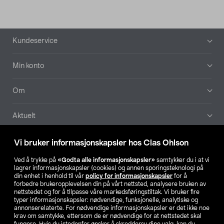
Bunntekst
Kundeservice
Min konto
Om
Aktuelt
Våre selskaper
Vi bruker informasjonskapsler hos Clas Ohlson
Ved å trykke på
«Godta alle informasjonskapsler»
samtykker du i at vi
Finn din butikk
lagrer informasjonskapsler (cookies) og annen sporingsteknologi på
din enhet i henhold til vår
policy for informasjonskapsler
for å
forbedre brukeropplevelsen din på vårt nettsted, analysere bruken av
SE
NO
FI
nettstedet og for å tilpasse våre markedsføringstiltak. Vi bruker fire
typer informasjonskapsler: nødvendige, funksjonelle, analytiske og
annonserelaterte. For nødvendige informasjonskapsler er det ikke noe
krav om samtykke, ettersom de er nødvendige for at nettstedet skal