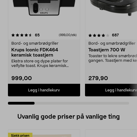
4.0 av 5 stjerner
anmeldelser
5.0 av 5 stjerner
anmeldels
65
687
(999,00/stk)
Bord- og smørbrødgriller
Bord- og smørbrødgriller
Krups Iconic FDK464
Toastjern 700 W
keramisk toastjern
Toaster to lekre smørbrød
gangen. Toastjern med k
Ekstra store og dype plater for
belegg – laget uten ...
velfylte toast. Krups keramisk
smørbrødgrill – e...
999,00
279,90
Legg i handlekurv
Legg i handlekurv
Uvanlig gode priser på vanlige ting
Sjekk prisen