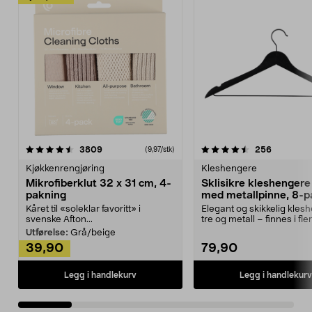
4.5av 5 stjerner
anmeldelser
4.5av 5 stjerner
anmeldels
3809
256
(9,97/stk)
Kjøkkenrengjøring
Kleshengere
Mikrofiberklut 32 x 31 cm, 4-
Sklisikre kleshengere 
pakning
med metallpinne, 8-p
Kåret til «soleklar favoritt» i
Elegant og skikkelig kles
svenske Afton...
tre og metall – finnes i fle
Kleshe...
Utførelse:
Grå/beige
39,90
79,90
Legg i handlekurv
Legg i handlekurv