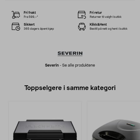
Fri frakt
Fri retur
Fra 599,–*
Returner til valgfri butikk
Sikkert
Klikk&Hent
365 dagers åpent kjøp
Bestill på nett og hent i butikk
Severin
-
Se alle produktene
Toppselgere i samme kategori