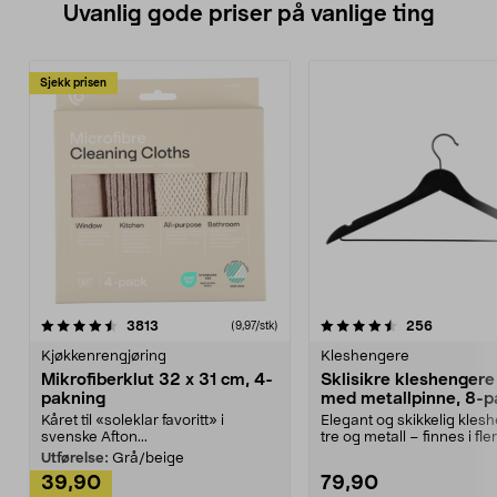
Uvanlig gode priser på vanlige ting
Sjekk prisen
4.5av 5 stjerner
anmeldelser
4.5av 5 stjerner
anmeldels
3813
256
(9,97/stk)
Kjøkkenrengjøring
Kleshengere
Mikrofiberklut 32 x 31 cm, 4-
Sklisikre kleshengere 
pakning
med metallpinne, 8-p
Kåret til «soleklar favoritt» i
Elegant og skikkelig kles
svenske Afton...
tre og metall – finnes i fle
Kleshe...
Utførelse:
Grå/beige
39,90
79,90