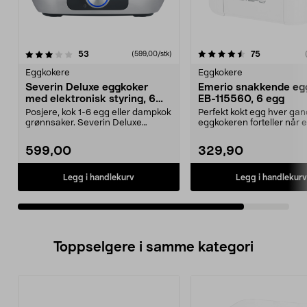
4.5av 5 stjerner
anmeldelser
anmeldelse
53
75
(599,00/stk)
Eggkokere
Eggkokere
Severin Deluxe eggkoker
Emerio snakkende eg
med elektronisk styring, 6
EB-115560, 6 egg
egg
Posjere, kok 1-6 egg eller dampkok
Perfekt kokt egg hver gan
grønnsaker. Severin Deluxe
eggkokeren forteller når
eggkoker med elekt...
er ferdig. Emerio E...
599,00
329,90
Legg i handlekurv
Legg i handlekurv
Toppselgere i samme kategori