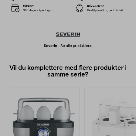
Sikkert
Klikk&Hent
365 dagers åpent kjøp
Bestill på nett og hent i butikk
Severin
-
Se alle produktene
Vil du komplettere med flere produkter i
samme serie?