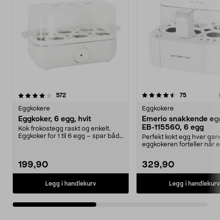
4.5 av 5 stjerner
anmeldelser
3.5 av 5 stjerner
anmeldelse
572
75
Eggkokere
Eggkokere
Eggkoker, 6 egg, hvit
Emerio snakkende eg
EB-115560, 6 egg
Kok frokostegg raskt og enkelt.
Eggkoker for 1 til 6 egg – spar både
Perfekt kokt egg hver gan
tid og ener...
eggkokeren forteller når
er ferdig. Emerio E...
199,90
329,90
Legg i handlekurv
Legg i handlekurv