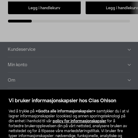
Legg i handlekurv
Legg i handlekurv
Bunntekst
Kundeservice
Min konto
Om
Aktuelt
Vi bruker informasjonskapsler hos Clas Ohlson
Våre selskaper
Ved å trykke på
«Godta alle informasjonskapsler»
samtykker du i at vi
lagrer informasjonskapsler (cookies) og annen sporingsteknologi på
din enhet i henhold til vår
policy for informasjonskapsler
for å
Finn din butikk
forbedre brukeropplevelsen din på vårt nettsted, analysere bruken av
nettstedet og for å tilpasse våre markedsføringstiltak. Vi bruker fire
typer informasjonskapsler: nødvendige, funksjonelle, analytiske og