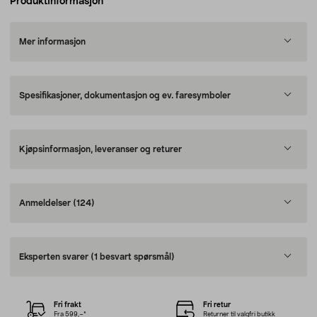
Produktinformasjon
Mer informasjon
Spesifikasjoner, dokumentasjon og ev. faresymboler
Kjøpsinformasjon, leveranser og returer
Anmeldelser
(124)
Eksperten svarer
(1 besvart spørsmål)
Fri frakt
Fri retur
Fra 599,–*
Returner til valgfri butikk