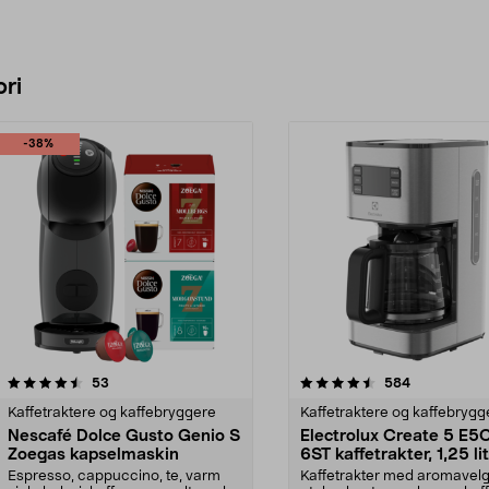
ri
-38%
4.5 av 5 stjerner
anmeldelser
4.0 av 5 stjerner
anmeldelser
53
584
Kaffetraktere og kaffebryggere
Kaffetraktere og kaffebrygg
Nescafé Dolce Gusto Genio S
Electrolux Create 5 E5
Zoegas kapselmaskin
6ST kaffetrakter, 1,25 li
Espresso, cappuccino, te, varm
Kaffetrakter med aromavelg