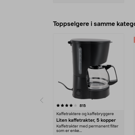
Legg i handlekurv
Toppselgere i samme katego
0 av 5 stjerner
4.5 av 5 stjerner
anmeldelser
815
Kaffetraktere og kaffebryggere
Liten kaffetrakter, 5 kopper
Kaffetrakter med permanent filter
som er enke...