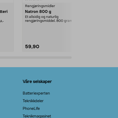
Rengjøringsmidler
Levende lys
tteri
Natron 800 g
Telys steari
prosent ste
Et allsidig og naturlig
rengjøringsmiddel. 800 gram
AA-
100 % stearin
natron – til rengjøring både...
råvarer. Produ
brenner med e
59,90
69,90
Legg i handlekurv
Legg 
Våre selskaper
Batteriexperten
Teknikkdeler
PhoneLife
Teknikmagasinet