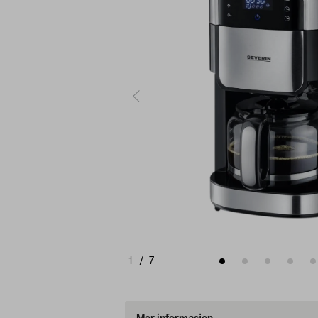
1
/
7