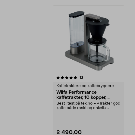
0av 5 stjerner
anmeldelser
13
Kaffetraktere og kaffebryggere
Wilfa Performance
kaffetrakter, 10 kopper,
CM7T-125
Best i test på tek.no – «Trakter god
kaffe både raskt og enkelt»
(oktober 2022)....
2 490,00