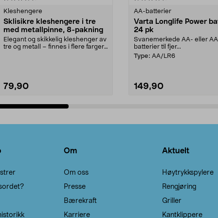
Kleshengere
AA-batterier
Sklisikre kleshengere i tre
Varta Longlife Power ba
med metallpinne, 8-pakning
24 pk
Elegant og skikkelig kleshenger av
Svanemerkede AA- eller A
tre og metall – finnes i flere farger.
batterier til fjer...
Kleshe...
Type:
AA/LR6
79,90
149,90
Legg i handlekurv
Legg i handlekurv
o
Om
Aktuelt
strer
Om oss
Høytrykkspylere
sordet?
Presse
Rengjøring
Bærekraft
Griller
istorikk
Karriere
Kantklippere