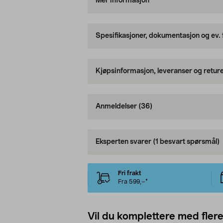
Mer informasjon
Spesifikasjoner, dokumentasjon og ev.
Kjøpsinformasjon, leveranser og retur
Anmeldelser
(36)
Eksperten svarer
(1 besvart spørsmål)
Fri frakt
Fra 599,–*
Vil du komplettere med fler