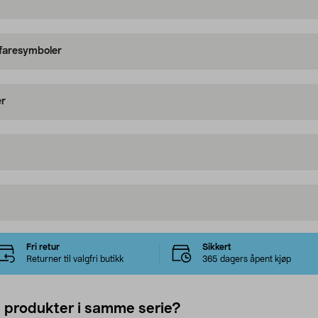
 faresymboler
er
Fri retur
Sikkert
Returner til valgfri butikk
365 dagers åpent kjøp
e produkter i samme serie?