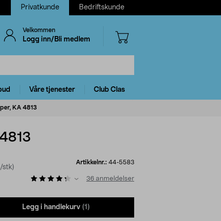
Privatkunde
Bedriftskunde
Velkommen
Logg inn/Bli medlem
bud
Våre tjenester
Club Clas
pper, KA 4813
 4813
Artikkelnr.:
44-5583
/stk)
36
anmeldelser
Legg i handlekurv
(1)