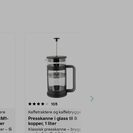
4.5 av 5 stjerner
anmeldelser
5.0
105
2
ere
Kaffetraktere og kaffebryggere
Kaffetraktere
CM1-
Presskanne i glass til 8
Moccamaste
ter
kopper, 1 liter
kaffetrakter,
er – få
Klassisk presskanne – brygg
Riktig god ka