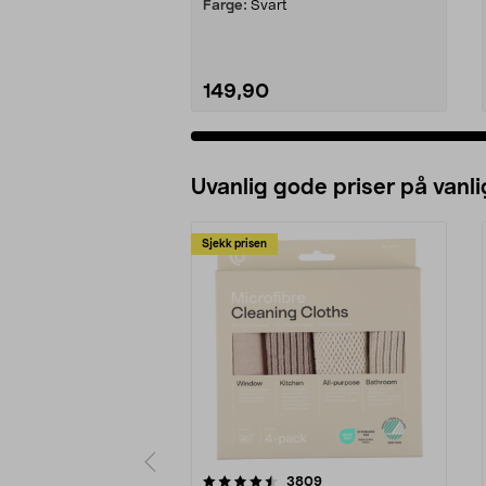
Farge:
Svart
149,90
Uvanlig gode priser på vanli
Sjekk prisen
5av 5 stjerner
4.5av 5 stjerner
anmeldelser
3809