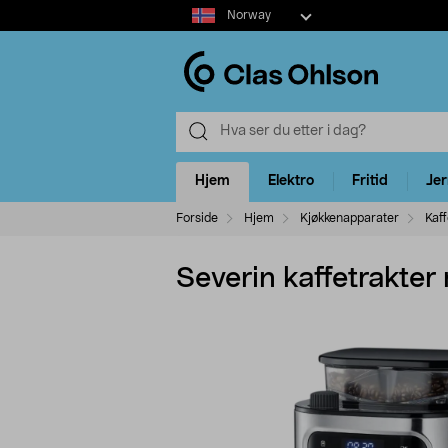
Select
Norway
market
Hjem
Elektro
Fritid
Je
Forside
Hjem
Kjøkkenapparater
Kaf
Severin kaffetrakter