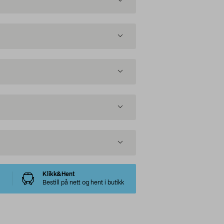
Klikk&Hent
Bestill på nett og hent i butikk