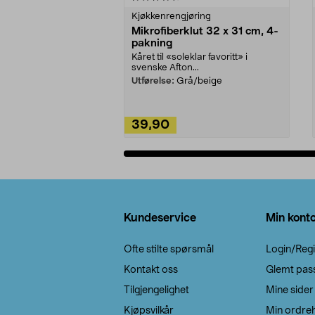
Kjøkkenrengjøring
Mikrofiberklut 32 x 31 cm, 4-
pakning
Kåret til «soleklar favoritt» i
svenske Afton...
Utførelse:
Grå/beige
39,90
Legg i handlekurv
Bunntekst
Kundeservice
Min kont
Ofte stilte spørsmål
Login/Regi
Kontakt oss
Glemt pas
Tilgjengelighet
Mine sider
Kjøpsvilkår
Min ordreh