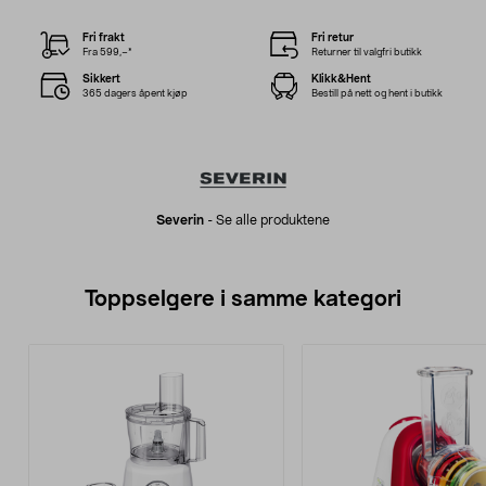
Fri frakt
Fri retur
Fra 599,–*
Returner til valgfri butikk
Sikkert
Klikk&Hent
365 dagers åpent kjøp
Bestill på nett og hent i butikk
Severin
-
Se alle produktene
Toppselgere i samme kategori