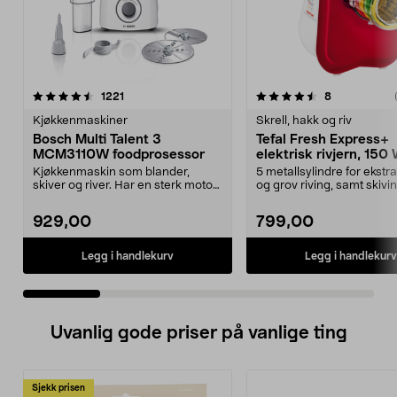
4.5 av 5 stjerner
anmeldelser
4.0 av 5 stjerner
anmeldelser
1221
8
Kjøkkenmaskiner
Skrell, hakk og riv
Bosch Multi Talent 3
Tefal Fresh Express+
MCM3110W foodprosessor
elektrisk rivjern, 150
Kjøkkenmaskin som blander,
5 metallsylindre for ekstra 
skiver og river. Har en sterk motor
og grov riving, samt skivin
som gjør matlagin...
Elektrisk riv...
929,00
799,00
Legg i handlekurv
Legg i handlekurv
Uvanlig gode priser på vanlige ting
Sjekk prisen