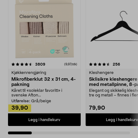
4.5av 5 stjerner
anmeldelser
4.5av 5 stjerner
anmeldels
3809
256
(9,97/stk)
Kjøkkenrengjøring
Kleshengere
Mikrofiberklut 32 x 31 cm, 4-
Sklisikre kleshengere 
pakning
med metallpinne, 8-p
Kåret til «soleklar favoritt» i
Elegant og skikkelig kles
svenske Afton...
tre og metall – finnes i fle
Kleshe...
Utførelse:
Grå/beige
39,90
79,90
Legg i handlekurv
Legg i handlekurv