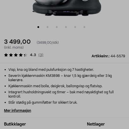
3 499,00
(3499,00/stk)
(inkl. moms)
4.3
(
3
)
Artikkelnr.:
44-5579
Visp, kna og bland med pulsfunksjon og 7 hastigheter.
Severin kjøkkenmaskin KM3898 – knar 1,5 kg gjærdeig eller 3 kg
kakerøre.
Kjøkkenmaskin med bolle, deigkrok, ballongvisp og flatvisp.
Integrert husholdningsvekt og timer – bak med nøyaktighet og full
kontroll.
Står stødig på gummiføtter for sikkert bruk.
Mer informasjon
Butikklager
Nettlager