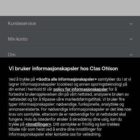
Bunntekst
Kundeservice
Min konto
Om
Vi bruker informasjonskapsler hos Clas Ohlson
Aktuelt
Ved å trykke på
«Godta alle informasjonskapsler»
samtykker du i at vi
lagrer informasjonskapsler (cookies) og annen sporingsteknologi på
Våre selskaper
din enhet i henhold til vår
policy for informasjonskapsler
for å
forbedre brukeropplevelsen din på vårt nettsted, analysere bruken av
nettstedet og for å tilpasse våre markedsføringstiltak. Vi bruker fire
Finn din butikk
typer informasjonskapsler: nødvendige, funksjonelle, analytiske og
annonserelaterte. For nødvendige informasjonskapsler er det ikke noe
krav om samtykke, ettersom de er nødvendige for at nettstedet skal
SE
NO
FI
fungere. Hvis du istedenfor ønsker å skreddersy dine valg, kan du
trykke på
«Innstillinger»
. Ditt samtykke er frivillig og kan trekkes
tilbake når som helst ved å endre dine innstillinger for
informasjonskapsler eller kontakte oss for veiledning.