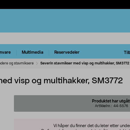
rnvare
Multimedia
Reservedeler
Til
ndere og stavmiksere
Severin stavmikser med visp og multihakker, SM3772
med visp og multihakker, SM3772
Produktet har utgåt
Artikkelnr.:
44-5576
Vi håper du finner det du leter etter und