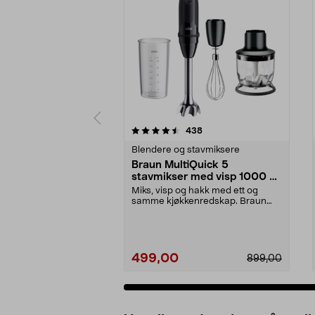
5 av 5 stjerner
4.5 av 5 stjerner
anmeldelser
438
Blendere og stavmiksere
Braun MultiQuick 5
stavmikser med visp 1000 W,
MQ50202M
Miks, visp og hakk med ett og
samme kjøkkenredskap. Braun
MultiQuick 5 stavmikse...
499,00
899,00