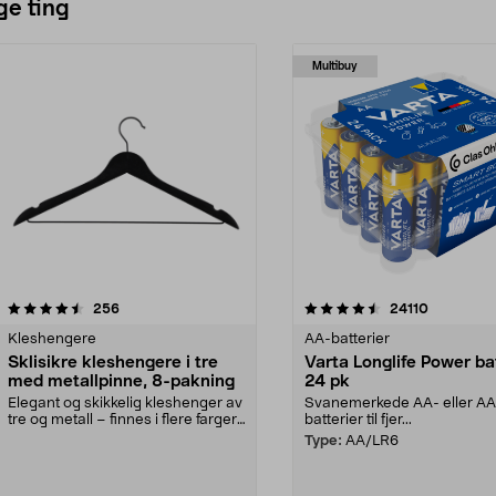
ge ting
Multibuy
4.5av 5 stjerner
anmeldelser
4.5av 5 stjerner
anmeldels
256
24110
Kleshengere
AA-batterier
Sklisikre kleshengere i tre
Varta Longlife Power ba
med metallpinne, 8-pakning
24 pk
Elegant og skikkelig kleshenger av
Svanemerkede AA- eller A
tre og metall – finnes i flere farger.
batterier til fjer...
Kleshe...
Type:
AA/LR6