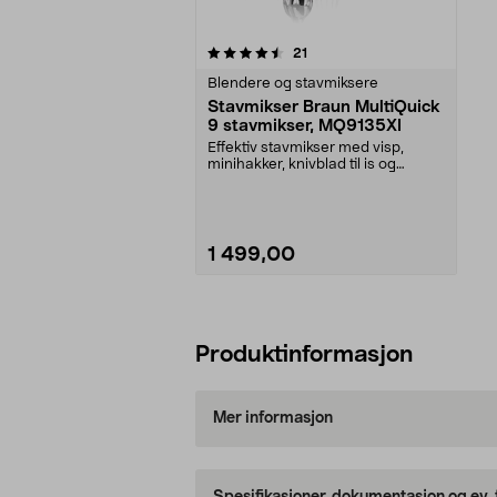
5av 5 stjerner
anmeldelser
21
Blendere og stavmiksere
Stavmikser Braun MultiQuick
9 stavmikser, MQ9135XI
Effektiv stavmikser med visp,
minihakker, knivblad til is og
plastbeger. Braun M...
1 499,00
Legg i handlekurv
Produktinformasjon
Mer informasjon