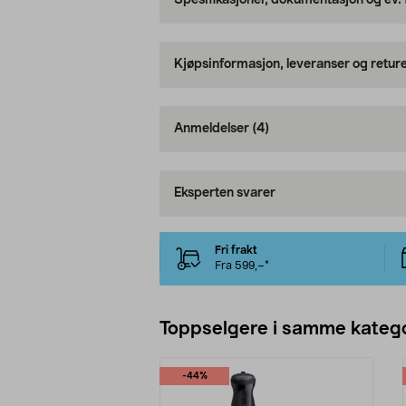
Spesifikasjoner, dokumentasjon og ev.
Kjøpsinformasjon, leveranser og retur
Anmeldelser
(4)
Eksperten svarer
Fri frakt
Fra 599,–*
Toppselgere i samme katego
-44%