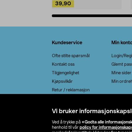
39,90
Legg i handlekurv
Bunntekst
Kundeservice
Min kont
Ofte stilte spørsmål
Login/Regi
Kontakt oss
Glemt pas
Tilgjengelighet
Mine sider
Kjøpsvilkår
Min ordreh
Retur / reklamasjon
EE-avfall
Cookie policy
Vi bruker informasjonskapsl
Leveringsalternativ
Ved å trykke på
«Godta alle informasjons
henhold til vår
policy for informasjonskap