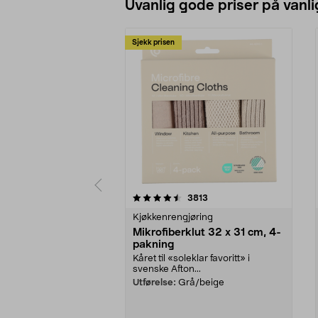
Uvanlig gode priser på vanli
Sjekk prisen
5av 5 stjerner
4.5av 5 stjerner
anmeldelser
3813
Kjøkkenrengjøring
Mikrofiberklut 32 x 31 cm, 4-
pakning
Kåret til «soleklar favoritt» i
svenske Afton...
Utførelse:
Grå/beige