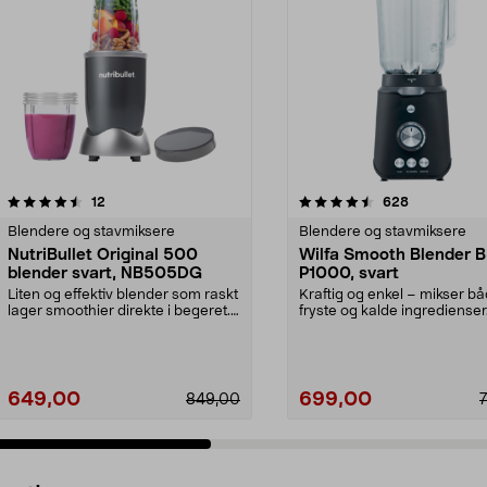
4.5 av 5 stjerner
anmeldelser
4.5 av 5 stjerner
anmeldelser
12
628
Blendere og stavmiksere
Blendere og stavmiksere
NutriBullet Original 500
Wilfa Smooth Blender 
blender svart, NB505DG
P1000, svart
Liten og effektiv blender som raskt
Kraftig og enkel – mikser b
lager smoothier direkte i begeret.
fryste og kalde ingredienser.
NutriBull...
Smooth BL6B-P...
649,00
699,00
849,00