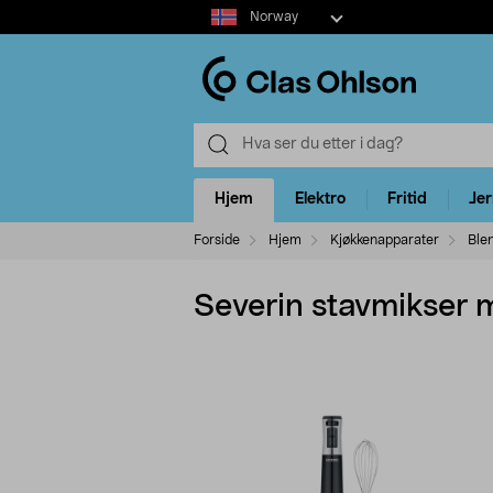
Select
Norway
market
Hjem
Elektro
Fritid
Je
Forside
Hjem
Kjøkkenapparater
Ble
Severin stavmikser 