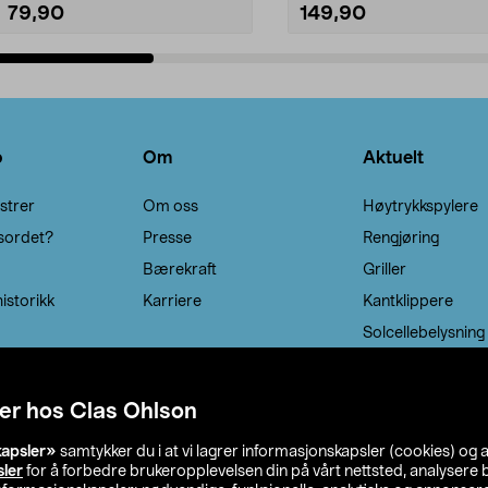
79,90
149,90
Legg i handlekurv
Legg i handlekurv
o
Om
Aktuelt
strer
Om oss
Høytrykkspylere
sordet?
Presse
Rengjøring
Bærekraft
Griller
istorikk
Karriere
Kantklippere
Solcellebelysning
er hos Clas Ohlson
kapsler»
samtykker du i at vi lagrer informasjonskapsler (cookies) og 
sler
for å forbedre brukeropplevelsen din på vårt nettsted, analysere b