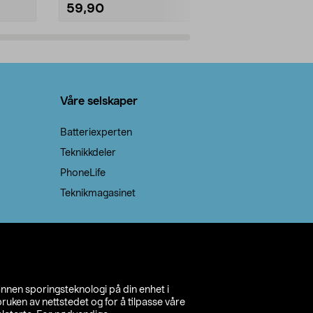
59,90
69,90
Legg i handlekurv
Legg 
Våre selskaper
Batteriexperten
Teknikkdeler
PhoneLife
Teknikmagasinet
annen sporingsteknologi på din enhet i
ruken av nettstedet og for å tilpasse våre