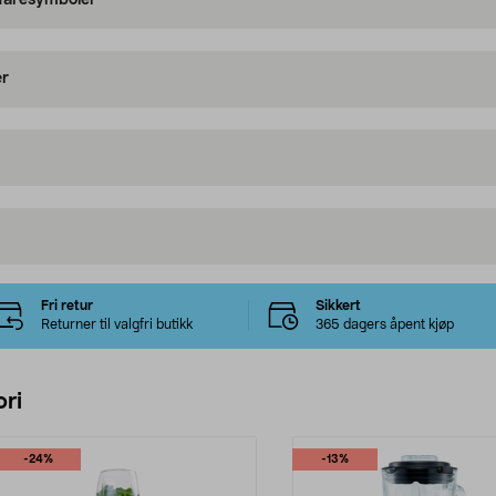
 faresymboler
er
Fri retur
Sikkert
Returner til valgfri butikk
365 dagers åpent kjøp
ri
-24%
-13%