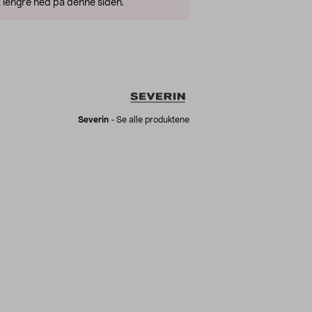
 lengre ned på denne siden.
Severin
-
Se alle produktene