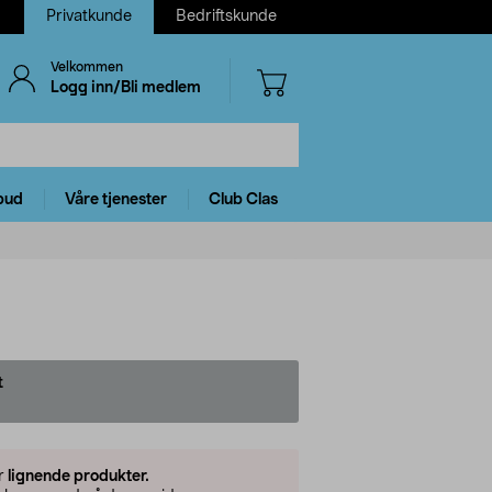
Privatkunde
Bedriftskunde
Velkommen
Logg inn/Bli medlem
bud
Våre tjenester
Club Clas
t
er
lignende produkter.