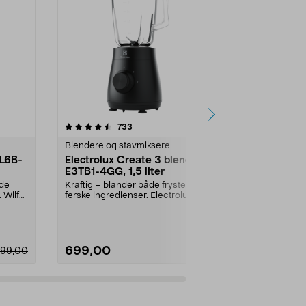
4.5 av 5 stjerner
anmeldelser
4.0
733
4
Blendere og stavmiksere
Blendere og 
BL6B-
Electrolux Create 3 blender,
Stavmikser
E3TB1-4GG, 1,5 liter
beger, svar
åde
Kraftig – blander både fryste og
Miks supper,
 Wilfa
ferske ingredienser. Electrolux
raskt og enke
Create 3 blende...
blader i rus...
699,00
299,90
799,00