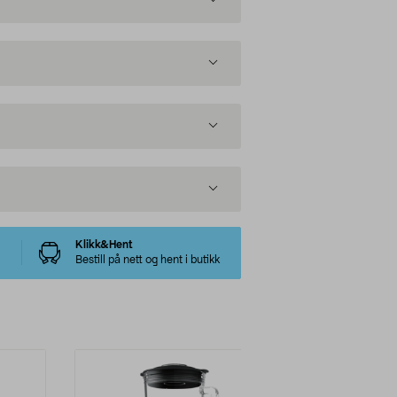
Klikk&Hent
Bestill på nett og hent i butikk