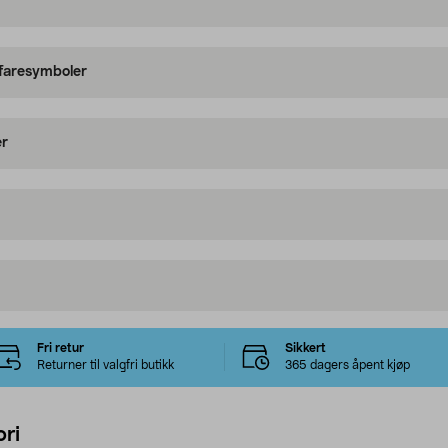
 faresymboler
er
Fri retur
Sikkert
Returner til valgfri butikk
365 dagers åpent kjøp
ri