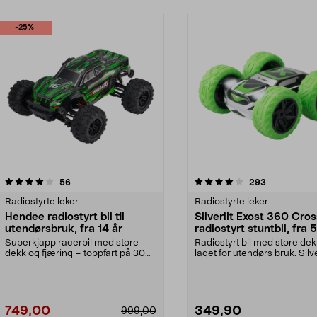
-25%
4.0 av 5 stjerner
anmeldelser
3.0 av 5 stjerner
anmeldelser
56
293
Radiostyrte leker
Radiostyrte leker
Hendee radiostyrt bil til
Silverlit Exost 360 Cros
utendørsbruk, fra 14 år
radiostyrt stuntbil, fra 5
Superkjapp racerbil med store
Radiostyrt bil med store dek
dekk og fjæring – toppfart på 30
laget for utendørs bruk. Silve
km/t. Hendee – en...
Exost 360 Cros...
749,00
349,90
999,00