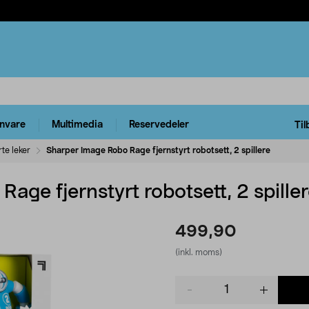
rnvare
Multimedia
Reservedeler
Til
te leker
Sharper Image Robo Rage fjernstyrt robotsett, 2 spillere
age fjernstyrt robotsett, 2 spille
499,90
(inkl. moms)
Product
quantity