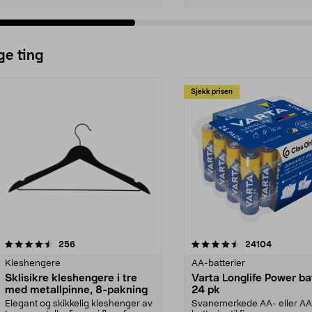
ge ting
Sjekk prisen
4.5av 5 stjerner
anmeldelser
4.5av 5 stjerner
anmeldels
256
24104
Kleshengere
AA-batterier
Sklisikre kleshengere i tre
Varta Longlife Power ba
med metallpinne, 8-pakning
24 pk
Elegant og skikkelig kleshenger av
Svanemerkede AA- eller A