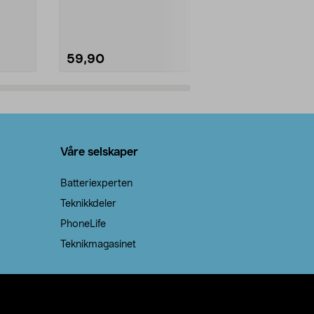
natron – til rengjøring både...
59,90
69,90
Legg i handlekurv
Legg 
Våre selskaper
Batteriexperten
Teknikkdeler
PhoneLife
Teknikmagasinet