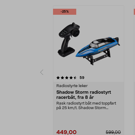
-25%
5 av 5 stjerner
4.0 av 5 stjerner
anmeldelser
59
Radiostyrte leker
Shadow Storm radiostyrt
racerbåt, fra 8 år
Rask radiostyrt båt med toppfart
på 25 km/t. Shadow Storm
racerbåt – rekkevidde ...
449,00
599,00