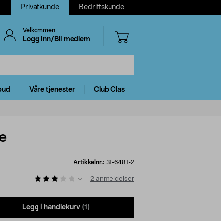
Privatkunde
Bedriftskunde
Velkommen
Logg inn/Bli medlem
bud
Våre tjenester
Club Clas
re
Artikkelnr.:
31-6481-2
2
anmeldelser
Legg i handlekurv
(1)