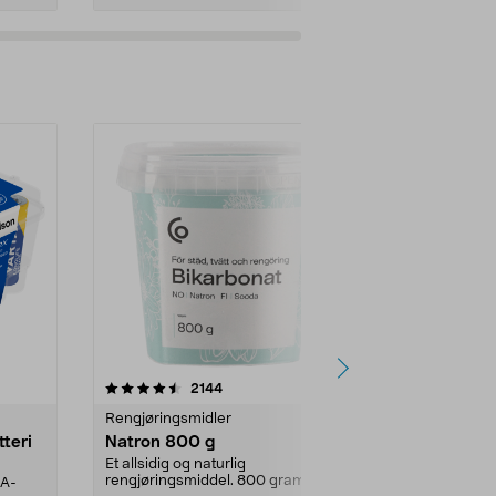
er
4.0av 5 stjerner
anmeldelser
4.5
2144
4
Rengjøringsmidler
Levende lys
tteri
Natron 800 g
Telys, 50 st
Et allsidig og naturlig
100 % stearin.
rengjøringsmiddel. 800 gram
AA-