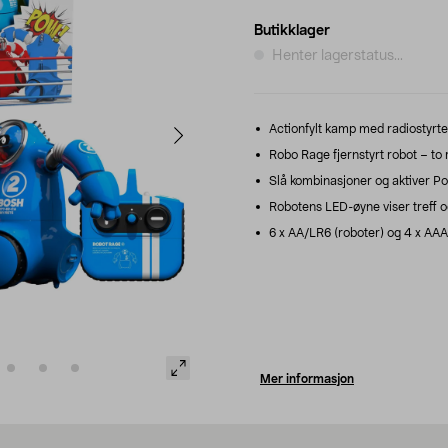
Butikklager
Henter lagerstatus...
Actionfylt kamp med radiostyrte 
Robo Rage fjernstyrt robot – to r
Slå kombinasjoner og aktiver Pow
Robotens LED-øyne viser treff o
6 x AA/LR6 (roboter) og 4 x AAA/
Mer informasjon