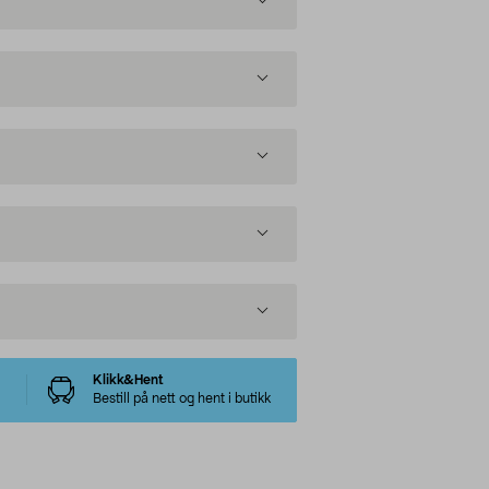
Klikk&Hent
Bestill på nett og hent i butikk