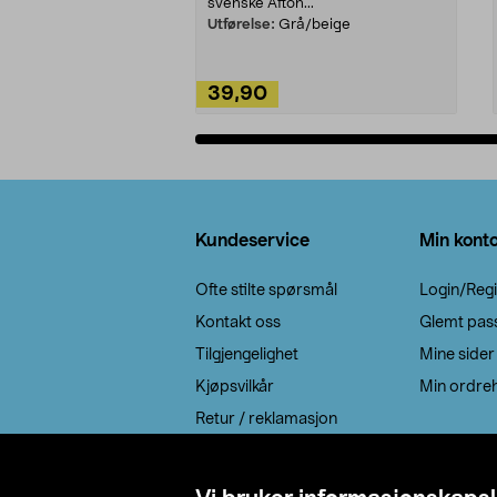
svenske Afton...
Utførelse:
Grå/beige
39,90
Legg i handlekurv
Bunntekst
Kundeservice
Min kont
Ofte stilte spørsmål
Login/Regi
Kontakt oss
Glemt pas
Tilgjengelighet
Mine sider
Kjøpsvilkår
Min ordreh
Retur / reklamasjon
EE-avfall
Cookie policy