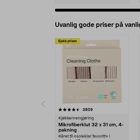
Uvanlig gode priser på vanli
Sjekk prisen
5av 5 stjerner
4.5av 5 stjerner
anmeldelser
3809
Kjøkkenrengjøring
Mikrofiberklut 32 x 31 cm, 4-
pakning
Kåret til «soleklar favoritt» i