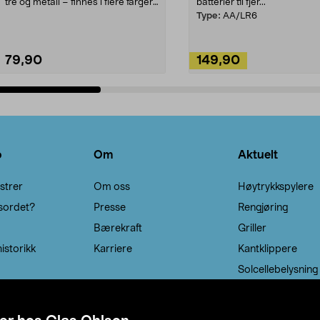
tre og metall – finnes i flere farger.
batterier til fjer...
Kleshe...
Type:
AA/LR6
79,90
149,90
Legg i handlekurv
Legg i handlekurv
o
Om
Aktuelt
strer
Om oss
Høytrykkspylere
sordet?
Presse
Rengjøring
Bærekraft
Griller
istorikk
Karriere
Kantklippere
Solcellebelysning