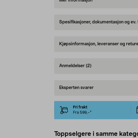
Mer informasjon
Spesifikasjoner, dokumentasjon og ev.
Kjøpsinformasjon, leveranser og retur
Anmeldelser
(2)
Eksperten svarer
Fri frakt
Fra 599,–*
Toppselgere i samme katego