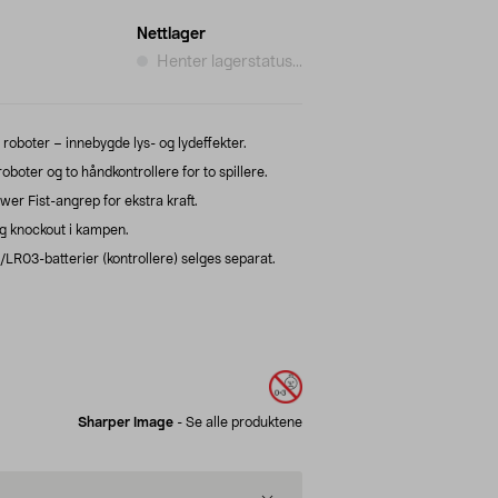
Nettlager
Henter lagerstatus...
roboter – innebygde lys- og lydeffekter.
oboter og to håndkontrollere for to spillere.
er Fist-angrep for ekstra kraft.
g knockout i kampen.
LR03-batterier (kontrollere) selges separat.
Sharper Image
-
Se alle produktene