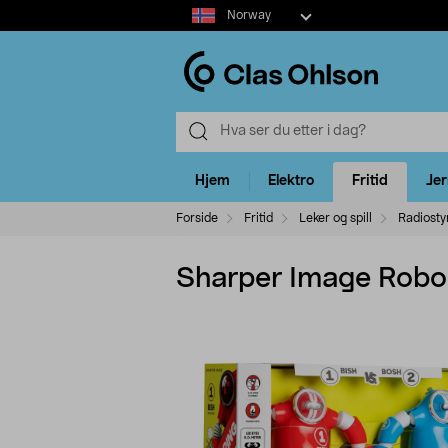
Select
Norway
market
Hjem
Elektro
Fritid
Je
Forside
Fritid
Leker og spill
Radiostyr
Sharper Image Robo R