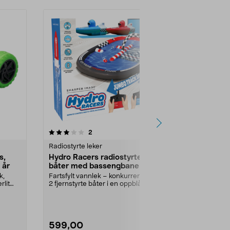
4.5 av 5 stjerner
anmeldelser
3.5
2
3
Radiostyrte leker
Radiostyrte l
s,
Hydro Racers radiostyrte
Radiostyrt 
 år
båter med bassengbane
ladbar, fra 
k,
Fartsfylt vannlek – konkurrer med
Realistisk ra
rlit
2 fjernstyrte båter i en oppblåsbar
med bevegelig
bassengare...
førerhytte. R...
599,00
499,90