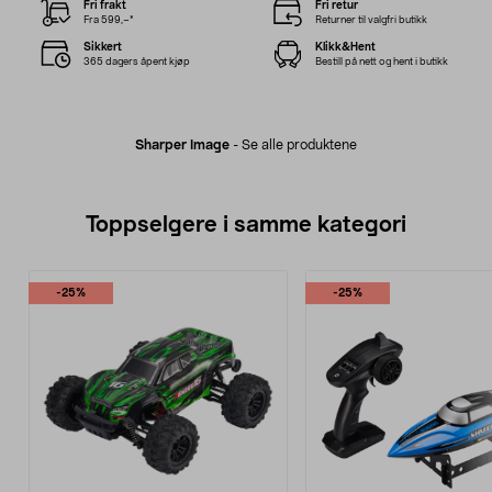
Fri frakt
Fri retur
Fra 599,–*
Returner til valgfri butikk
Sikkert
Klikk&Hent
365 dagers åpent kjøp
Bestill på nett og hent i butikk
Sharper Image
-
Se alle produktene
Toppselgere i samme kategori
-25%
-25%