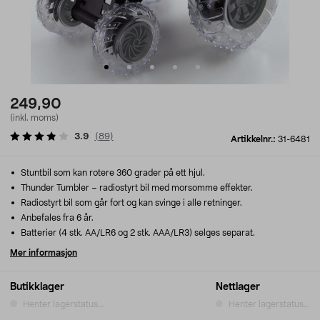
249,90
(inkl. moms)
3.9
(
89
)
Artikkelnr.:
31-6481
Stuntbil som kan rotere 360 grader på ett hjul.
Thunder Tumbler – radiostyrt bil med morsomme effekter.
Radiostyrt bil som går fort og kan svinge i alle retninger.
Anbefales fra 6 år.
Batterier (4 stk. AA/LR6 og 2 stk. AAA/LR3) selges separat.
Mer informasjon
Butikklager
Nettlager
Henter lagerstatus...
Henter lagerstatus...