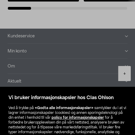
Bunntekst
Kundeservice
Min konto
Om
Product
+
quantity
Aktuelt
Våre selskaper
Vi bruker informasjonskapsler hos Clas Ohlson
Ved å trykke på
«Godta alle informasjonskapsler»
samtykker du i at vi
Finn din butikk
lagrer informasjonskapsler (cookies) og annen sporingsteknologi på
din enhet i henhold til vår
policy for informasjonskapsler
for å
forbedre brukeropplevelsen din på vårt nettsted, analysere bruken av
SE
NO
FI
nettstedet og for å tilpasse våre markedsføringstiltak. Vi bruker fire
typer informasjonskapsler: nødvendige, funksjonelle, analytiske og