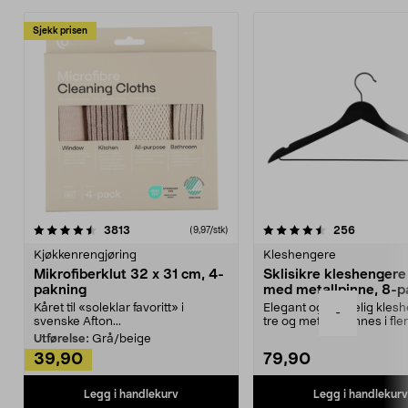
Sjekk prisen
4.5av 5 stjerner
anmeldelser
4.5av 5 stjerner
anmeldels
3813
256
(9,97/stk)
Kjøkkenrengjøring
Kleshengere
Mikrofiberklut 32 x 31 cm, 4-
Sklisikre kleshengere 
pakning
med metallpinne, 8-p
Kåret til «soleklar favoritt» i
Elegant og skikkelig kles
-
svenske Afton...
tre og metall – finnes i fle
Kleshe...
Utførelse:
Grå/beige
39,90
79,90
Legg i handlekurv
Legg i handlekurv