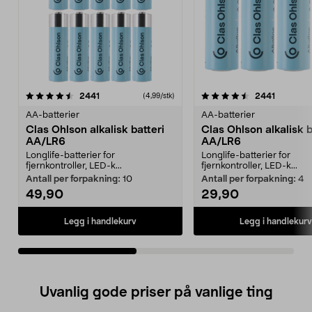
4.5av 5 stjerner
anmeldelser
4.5av 5 stjerner
anmeldel
2441
2441
(4,99/stk)
AA-batterier
AA-batterier
Clas Ohlson alkalisk batteri
Clas Ohlson alkalisk b
AA/LR6
AA/LR6
Longlife-batterier for
Longlife-batterier for
fjernkontroller, LED-k...
fjernkontroller, LED-k...
Antall per forpakning:
10
Antall per forpakning:
4
49,90
29,90
Legg i handlekurv
Legg i handlekurv
Uvanlig gode priser på vanlige ting