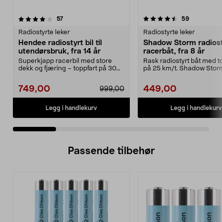
4.5 av 5 stjerner
anmeldelser
4.0 av 5 stjerner
anmeldelse
57
59
Radiostyrte leker
Radiostyrte leker
Hendee radiostyrt bil til
Shadow Storm radiost
utendørsbruk, fra 14 år
racerbåt, fra 8 år
Superkjapp racerbil med store
Rask radiostyrt båt med t
dekk og fjæring – toppfart på 30
på 25 km/t. Shadow Stor
km/t. Hendee – en...
racerbåt – rekkevidde ...
749,00
449,00
999,00
Legg i handlekurv
Legg i handlekurv
Passende tilbehør