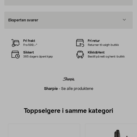
Eksperten svarer
Fri frakt
Fri retur
Fra 599,–*
Returner til valgfri butikk
Sikkert
Klikk&Hent
365 dagers åpent kjøp
Bestill på nett og hent i butikk
Sharpie
-
Se alle produktene
Toppselgere i samme kategori