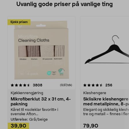
Uvanlig gode priser på vanlige ting
Sjekk prisen
4.5av 5 stjerner
anmeldelser
4.5av 5 stjerner
anmeldels
3808
256
(9,97/stk)
Kjøkkenrengjøring
Kleshengere
Mikrofiberklut 32 x 31 cm, 4-
Sklisikre kleshengere 
pakning
med metallpinne, 8-p
Kåret til «soleklar favoritt» i
Elegant og skikkelig kles
svenske Afton...
tre og metall – finnes i fle
Kleshe...
Utførelse:
Grå/beige
39,90
79,90