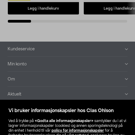
Legg i handlekurv
Legg i handlekurv
Bunntekst
Kundeservice
Min konto
Om
Aktuelt
Våre selskaper
Vi bruker informasjonskapsler hos Clas Ohlson
Ved å trykke på
«Godta alle informasjonskapsler»
samtykker du i at vi
Finn din butikk
lagrer informasjonskapsler (cookies) og annen sporingsteknologi på
din enhet i henhold til vår
policy for informasjonskapsler
for å