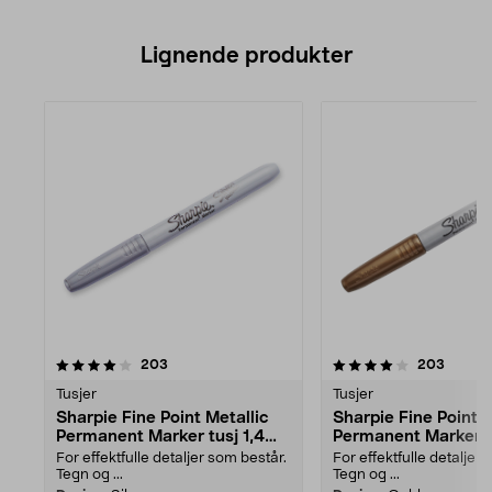
Lignende produkter
4.0av 5 stjerner
anmeldelser
anmeld
203
203
Tusjer
Tusjer
Sharpie Fine Point Metallic
Sharpie Fine Point M
Permanent Marker tusj 1,4
Permanent Marker tu
mm
mm
For effektfulle detaljer som består.
For effektfulle detaljer
Tegn og ...
Tegn og ...