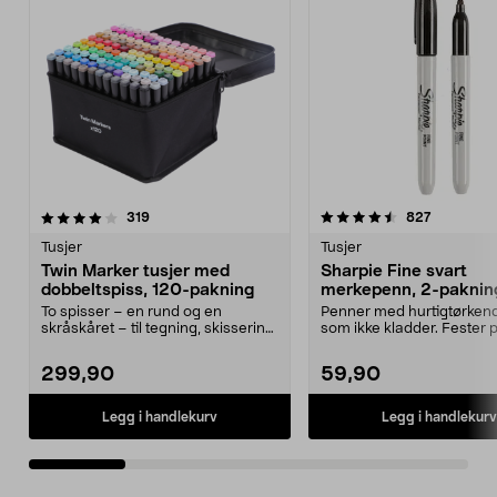
4.5 av 5 stjerner
anmeldelser
4.5 av 5 stjerner
anmeldels
319
827
Tusjer
Tusjer
Twin Marker tusjer med
Sharpie Fine svart
dobbeltspiss, 120-pakning
merkepenn, 2-paknin
To spisser – en rund og en
Penner med hurtigtørken
skråskåret – til tegning, skissering
som ikke kladder. Fester 
og farging. Twin...
fleste underlag –...
299,90
59,90
Legg i handlekurv
Legg i handlekurv