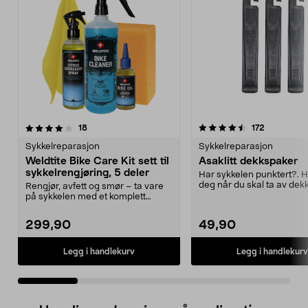
4.5 av 5 stjerner
anmeldelser
4.5 av 5 stjerner
anmeldels
18
172
Sykkelreparasjon
Sykkelreparasjon
Weldtite Bike Care Kit sett til
Asaklitt dekkspaker
sykkelrengjøring, 5 deler
Har sykkelen punktert?. H
deg når du skal ta av dekk
Rengjør, avfett og smør – ta vare
skade felgen...
på sykkelen med et komplett
rengjøringssett. W...
299,90
49,90
Legg i handlekurv
Legg i handlekurv