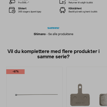
Fra 599,–*
Returner til valgfri butikk
Sikkert
Klikk&Hent
365 dagers åpent kjøp
Bestill på nett og hent i butikk
Shimano
-
Se alle produktene
Vil du komplettere med flere produkter i
samme serie?
-67%