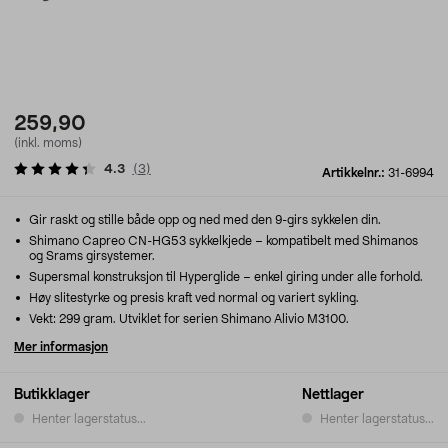
259,90
(inkl. moms)
4.3
(
3
)
Artikkelnr.:
31-6994
Gir raskt og stille både opp og ned med den 9-girs sykkelen din.
Shimano Capreo CN-HG53 sykkelkjede – kompatibelt med Shimanos
og Srams girsystemer.
Supersmal konstruksjon til Hyperglide – enkel giring under alle forhold.
Høy slitestyrke og presis kraft ved normal og variert sykling.
Vekt: 299 gram. Utviklet for serien Shimano Alivio M3100.
Mer informasjon
Butikklager
Nettlager
Henter lagerstatus...
Henter lagerstatus...