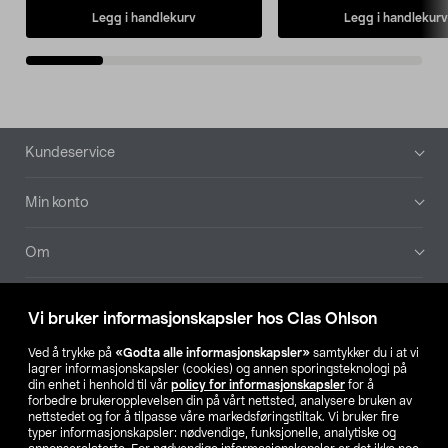
Legg i handlekurv
Legg i handlekurv
Bunntekst
Kundeservice
Min konto
Om
Aktuelt
Vi bruker informasjonskapsler hos Clas Ohlson
Våre selskaper
Ved å trykke på
«Godta alle informasjonskapsler»
samtykker du i at vi
lagrer informasjonskapsler (cookies) og annen sporingsteknologi på
din enhet i henhold til vår
policy for informasjonskapsler
for å
Finn din butikk
forbedre brukeropplevelsen din på vårt nettsted, analysere bruken av
nettstedet og for å tilpasse våre markedsføringstiltak. Vi bruker fire
typer informasjonskapsler: nødvendige, funksjonelle, analytiske og