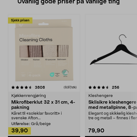
Uvanlig gode priser på vanlige ting
Sjekk prisen
4.5av 5 stjerner
anmeldelser
4.5av 5 stjerner
anmeldels
3808
256
(9,97/stk)
Kjøkkenrengjøring
Kleshengere
Mikrofiberklut 32 x 31 cm, 4-
Sklisikre kleshengere 
pakning
med metallpinne, 8-p
Kåret til «soleklar favoritt» i
Elegant og skikkelig kles
svenske Afton...
tre og metall – finnes i fle
Kleshe...
Utførelse:
Grå/beige
39,90
79,90