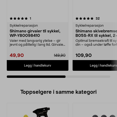
5.0av 5 stjerner
anmeldelser
anmeldelse
1
32
0.0 av 5 stjerner
Sykkelreparasjon
Sykkelreparasjon
Shimano girvaier til sykkel,
Shimano skivebrems
WP-Y80098410
B05S-RX til sykkel, 2
pakning
Vaier med langvarig ytelse – gir
Optimal bremsekraft til s
jevnt og pålitelig i lang tid. Girvaier
din – også under tøffe for
med uni...
Shimano bremseb...
49,90
109,90
149,90
Legg i handlekurv
Legg i handlekurv
Toppselgere i samme kategori