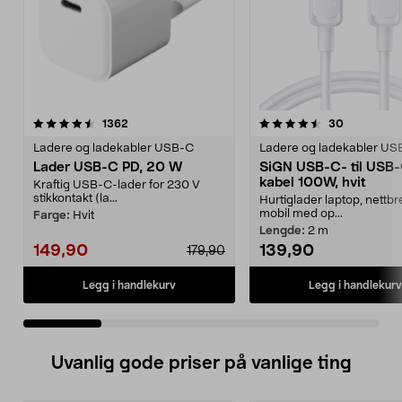
4.5 av 5 stjerner
anmeldelser
4.5 av 5 stjerner
anmeldelse
1362
30
Ladere og ladekabler USB-C
Ladere og ladekabler US
Lader USB-C PD, 20 W
SiGN USB-C- til USB
kabel 100W, hvit
Kraftig USB-C-lader for 230 V
stikkontakt (la...
Hurtiglader laptop, nettbr
mobil med op...
Farge:
Hvit
Lengde:
2 m
149,90
139,90
179,90
Legg i handlekurv
Legg i handlekurv
Uvanlig gode priser på vanlige ting