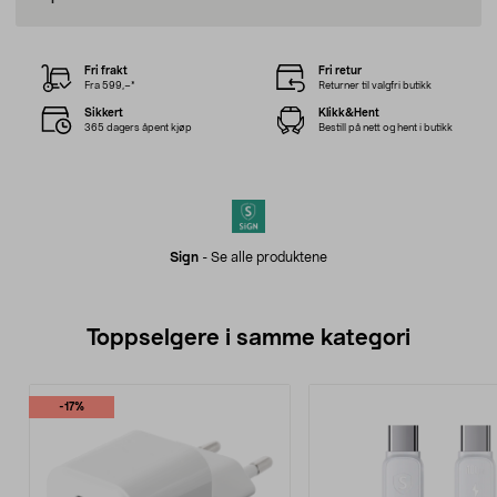
Fri frakt
Fri retur
Fra 599,–*
Returner til valgfri butikk
Sikkert
Klikk&Hent
365 dagers åpent kjøp
Bestill på nett og hent i butikk
Sign
-
Se alle produktene
Toppselgere i samme kategori
-17%