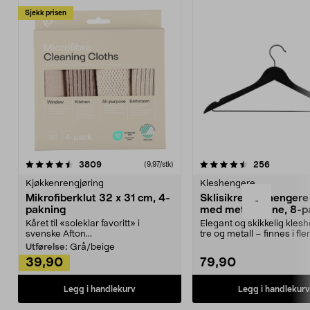
Sjekk prisen
4.5av 5 stjerner
anmeldelser
4.5av 5 stjerner
anmeldels
3809
256
(9,97/stk)
Kjøkkenrengjøring
Kleshengere
Mikrofiberklut 32 x 31 cm, 4-
Sklisikre kleshengere 
-
pakning
med metallpinne, 8-p
Kåret til «soleklar favoritt» i
Elegant og skikkelig kles
svenske Afton...
tre og metall – finnes i fle
Kleshe...
Utførelse:
Grå/beige
39,90
79,90
Legg i handlekurv
Legg i handlekurv