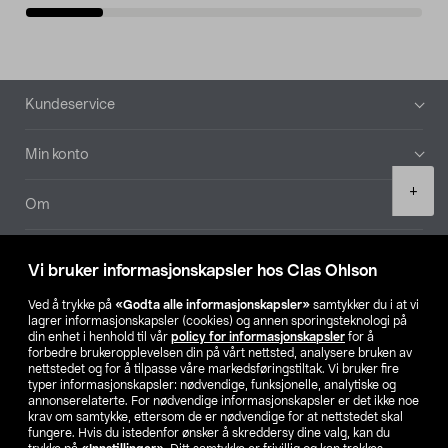
Bunntekst
Kundeservice
Min konto
Product
+
quantity
Om
Aktuelt
Vi bruker informasjonskapsler hos Clas Ohlson
Våre selskaper
Ved å trykke på
«Godta alle informasjonskapsler»
samtykker du i at vi
lagrer informasjonskapsler (cookies) og annen sporingsteknologi på
din enhet i henhold til vår
policy for informasjonskapsler
for å
Finn din butikk
forbedre brukeropplevelsen din på vårt nettsted, analysere bruken av
nettstedet og for å tilpasse våre markedsføringstiltak. Vi bruker fire
typer informasjonskapsler: nødvendige, funksjonelle, analytiske og
annonserelaterte. For nødvendige informasjonskapsler er det ikke noe
SE
NO
FI
krav om samtykke, ettersom de er nødvendige for at nettstedet skal
fungere. Hvis du istedenfor ønsker å skreddersy dine valg, kan du