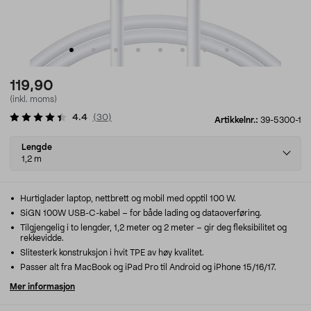
119,90
(inkl. moms)
4.4
(
30
)
Artikkelnr.:
39-5300-1
Select
Lengde
variant
1,2 m
Hurtiglader laptop, nettbrett og mobil med opptil 100 W.
SiGN 100W USB-C-kabel – for både lading og dataoverføring.
Tilgjengelig i to lengder, 1,2 meter og 2 meter – gir deg fleksibilitet og
rekkevidde.
Slitesterk konstruksjon i hvit TPE av høy kvalitet.
Passer alt fra MacBook og iPad Pro til Android og iPhone 15/16/17.
Mer informasjon