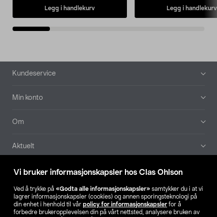
Legg i handlekurv
Legg i handlekurv
Bunntekst
Kundeservice
Min konto
Om
Aktuelt
Våre selskaper
Vi bruker informasjonskapsler hos Clas Ohlson
Ved å trykke på
«Godta alle informasjonskapsler»
samtykker du i at vi
Finn din butikk
lagrer informasjonskapsler (cookies) og annen sporingsteknologi på
din enhet i henhold til vår
policy for informasjonskapsler
for å
forbedre brukeropplevelsen din på vårt nettsted, analysere bruken av