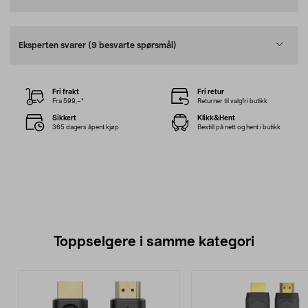
Eksperten svarer
(9 besvarte spørsmål)
Fri frakt
Fri retur
Fra 599,–*
Returner til valgfri butikk
Sikkert
Klikk&Hent
365 dagers åpent kjøp
Bestill på nett og hent i butikk
Toppselgere i samme kategori