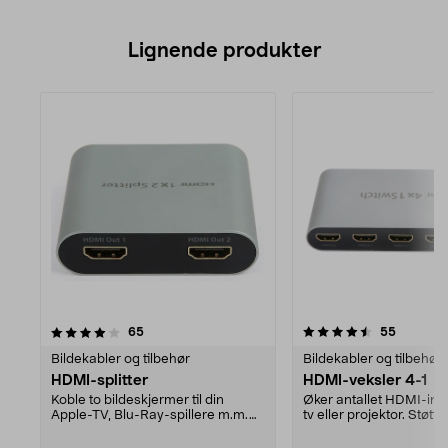
Lignende produkter
4.5av 5 stjerner
anmeldelser
4.5av 5 stjerner
anmeldel
65
55
Bildekabler og tilbehør
Bildekabler og tilbehør
HDMI-splitter
HDMI-veksler 4-1
Koble to bildeskjermer til din
Øker antallet HDMI-in
Apple-TV, Blu-Ray-spillere m.m.
tv eller projektor. Støtte
Støtte for 4K, HD...
HDR og 3D. 4 ...