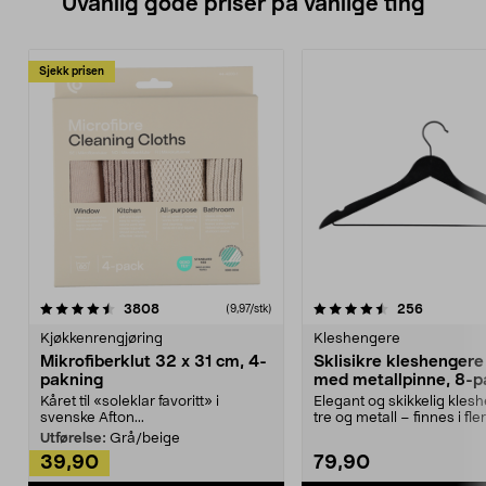
Uvanlig gode priser på vanlige ting
Sjekk prisen
4.5av 5 stjerner
anmeldelser
4.5av 5 stjerner
anmeldels
3808
256
(9,97/stk)
Kjøkkenrengjøring
Kleshengere
Mikrofiberklut 32 x 31 cm, 4-
Sklisikre kleshengere 
pakning
med metallpinne, 8-p
Kåret til «soleklar favoritt» i
Elegant og skikkelig kles
svenske Afton...
tre og metall – finnes i fle
Kleshe...
Utførelse:
Grå/beige
39,90
79,90