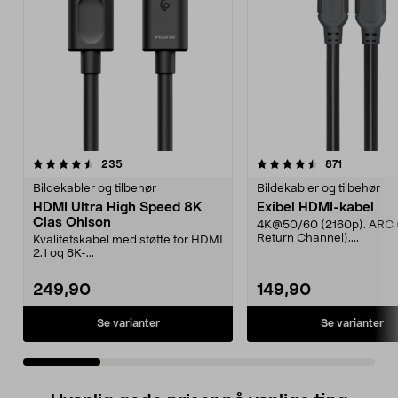
4.5 av 5 stjerner
anmeldelser
5.0 av 5 stjerner
anmeldels
235
871
Bildekabler og tilbehør
Bildekabler og tilbehør
HDMI Ultra High Speed 8K
Exibel HDMI-kabel
Clas Ohlson
4K@50/60 (2160p). ARC 
Return Channel)....
Kvalitetskabel med støtte for HDMI
2.1 og 8K-...
249,90
149,90
Se varianter
Se varianter