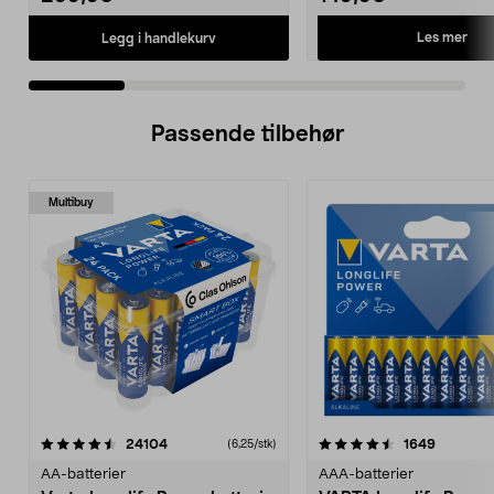
Les mer
Legg i handlekurv
Passende tilbehør
Multibuy
4.5av 5 stjerner
anmeldelser
4.5av 5 stjerner
anmeldel
24104
1649
(6,25/stk)
AA-batterier
AAA-batterier