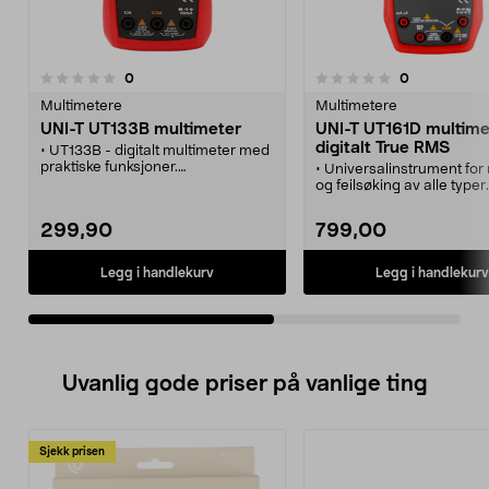
anmeldelser
anmeldelser
0
0
0.0 av 5 stjerner
0.0 av 5 stjerner
Multimetere
Multimetere
UNI-T UT133B multimeter
UNI-T UT161D multim
digitalt True RMS
• UT133B - digitalt multimeter med
praktiske funksjoner.
• Universalinstrument for
• Måler likespenning,
og feilsøking av alle typer
vekselspenning, likestrøm,
elektriske/elektronikkutst
resistanse og kapasitans.
• Multimeter UNI-T UT161
299,90
799,00
• NCV-funksjon - trådløs
tydelig og nøyaktig digital
spenningsdetektering.
på et display med
• Bakgrunnsbelyst display med
bakgrunnsbelysning.
Legg i handlekurv
Legg i handlekurv
HOLD-funksjon.
• True RMS – mål elektris
• Batteritest for 1,5 og 9 V-batterier.
og likespenning opptil 10
AC/DC.
• Måling av strøm, temper
resistans, frekvens, svin
og kapasitans samt berøri
Uvanlig gode priser på vanlige ting
spenningsdetektering.
• USB-tilkobling – vise mål
sanntid og lagre dem i
datamaskinen.
Sjekk prisen