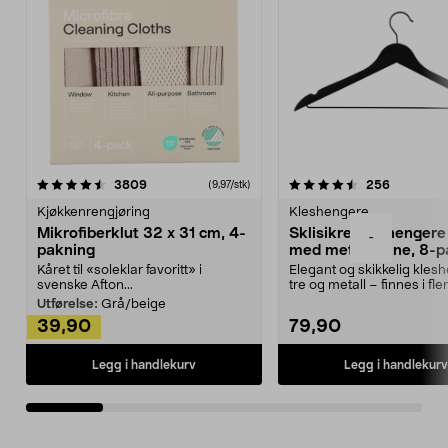
4.5av 5 stjerner
anmeldelser
4.5av 5 stjerner
anmeldels
3809
256
(9,97/stk)
Kjøkkenrengjøring
Kleshengere
Mikrofiberklut 32 x 31 cm, 4-
Sklisikre kleshengere 
-
pakning
med metallpinne, 8-p
Kåret til «soleklar favoritt» i
Elegant og skikkelig kles
svenske Afton...
tre og metall – finnes i fle
Kleshe...
Utførelse:
Grå/beige
39,90
79,90
Legg i handlekurv
Legg i handlekurv