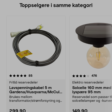
Toppselgere i samme kategori
4.0 av 5 stjerner
anmeldelser
4.5 av 5 stjerner
anmeldels
85
476
Fritid reservedeler
Elektro reservedeler
Lavspenningskabel 5 m
Solcelle 160 mm med
Gardena/Husqvarna/McCullo
lyspære 95 mm
ch/Flymo
Brukes mellom
Reservedel som passer til
transformator/strømforsyning og
solcellelamper og -kurver
ladestasjon.Til bl.a. robotgresskl...
Northlight. Solcel...
299,90
149,90