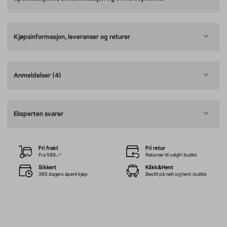
Kjøpsinformasjon, leveranser og returer
Anmeldelser
(4)
Eksperten svarer
Fri frakt
Fri retur
Fra 599,–*
Returner til valgfri butikk
Sikkert
Klikk&Hent
365 dagers åpent kjøp
Bestill på nett og hent i butikk