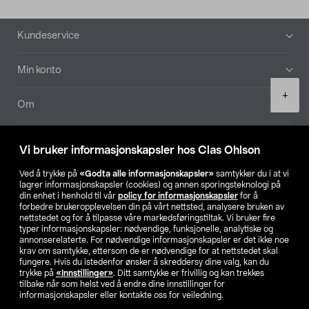
Bunntekst
Kundeservice
Min konto
Product
+
quantity
Om
Aktuelt
Vi bruker informasjonskapsler hos Clas Ohlson
Våre selskaper
Ved å trykke på
«Godta alle informasjonskapsler»
samtykker du i at vi
lagrer informasjonskapsler (cookies) og annen sporingsteknologi på
din enhet i henhold til vår
policy for informasjonskapsler
for å
Finn din butikk
forbedre brukeropplevelsen din på vårt nettsted, analysere bruken av
nettstedet og for å tilpasse våre markedsføringstiltak. Vi bruker fire
typer informasjonskapsler: nødvendige, funksjonelle, analytiske og
annonserelaterte. For nødvendige informasjonskapsler er det ikke noe
SE
NO
FI
krav om samtykke, ettersom de er nødvendige for at nettstedet skal
fungere. Hvis du istedenfor ønsker å skreddersy dine valg, kan du
trykke på
«Innstillinger»
. Ditt samtykke er frivillig og kan trekkes
tilbake når som helst ved å endre dine innstillinger for
informasjonskapsler eller kontakte oss for veiledning.