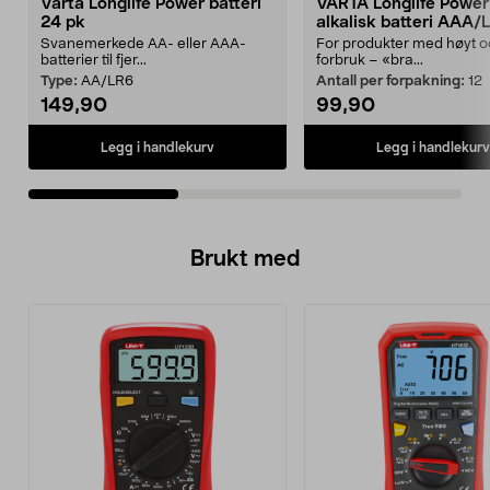
Varta Longlife Power batteri
VARTA Longlife Power
24 pk
alkalisk batteri AAA
Svanemerkede AA- eller AAA-
For produkter med høyt og
batterier til fjer...
forbruk – «bra...
Type:
AA/LR6
Antall per forpakning:
12
149,90
99,90
Legg i handlekurv
Legg i handlekurv
Brukt med