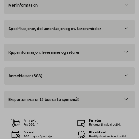
Mer informasjon
Spesifikasjoner, dokumentasjon og ev. faresymboler
Kjøpsinformasjon, leveranser og returer
Anmeldelser
(893)
Eksperten svarer
(2 besvarte spørsmål)
Fri frakt
Fri retur
Fra 599,–*
Returner til valgfri butikk
Sikkert
Klikk&Hent
365 dagers åpent kjøp
Bestill på nett og hent i butikk