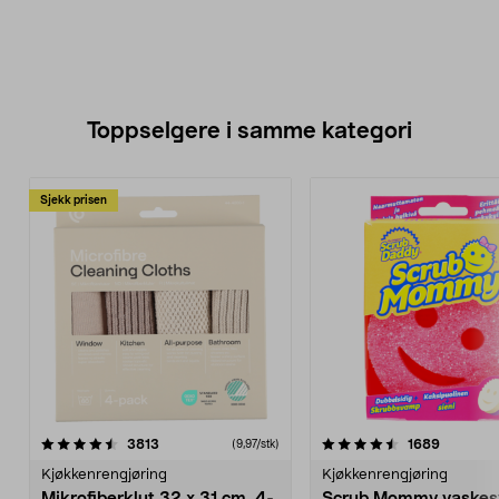
Toppselgere i samme kategori
Sjekk prisen
4.5 av 5 stjerner
anmeldelser
4.0 av 5 stjerner
anmeldel
3813
1689
(9,97/stk)
Kjøkkenrengjøring
Kjøkkenrengjøring
Mikrofiberklut 32 x 31 cm, 4-
Scrub Mommy vaske