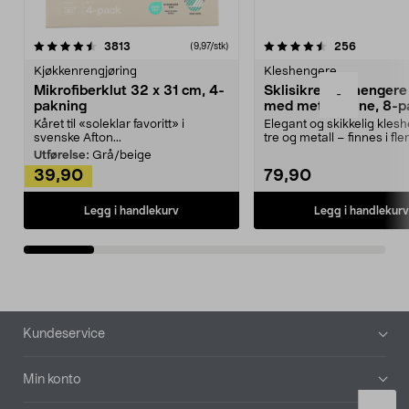
4.5av 5 stjerner
anmeldelser
4.5av 5 stjerner
anmeldels
3813
256
(9,97/stk)
Kjøkkenrengjøring
Kleshengere
Mikrofiberklut 32 x 31 cm, 4-
Sklisikre kleshengere 
-
pakning
med metallpinne, 8-p
Kåret til «soleklar favoritt» i
Elegant og skikkelig kles
svenske Afton...
tre og metall – finnes i fle
Kleshe...
Utførelse:
Grå/beige
39,90
79,90
Legg i handlekurv
Legg i handlekurv
Bunntekst
Kundeservice
Min konto