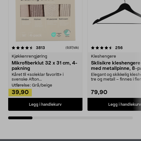
4.5av 5 stjerner
anmeldelser
4.5av 5 stjerner
anmeldels
3813
256
(9,97/stk)
Kjøkkenrengjøring
Kleshengere
Mikrofiberklut 32 x 31 cm, 4-
Sklisikre kleshengere 
pakning
med metallpinne, 8-p
Kåret til «soleklar favoritt» i
Elegant og skikkelig kles
svenske Afton...
tre og metall – finnes i fle
Kleshe...
Utførelse:
Grå/beige
39,90
79,90
Legg i handlekurv
Legg i handlekurv