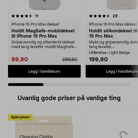
4.5 av 5 stjerner
anmeldelser
4.5 av 5 stjerner
anmeldelse
11
28
iPhone 15 Pro Max deksel
iPhone 15 Pro Max deksel
Holdit MagSafe-mobildeksel
Holdit silikondeksel ti
til iPhone 15 Pro Max
15 Pro Max
Gripevennlig og slitesterkt deksel
Mykt og gripevennlig dek
med lang levetid. Holdit MagSafe-
lang levetid....
deksel til i...
Utførelse:
Light Beige
99,90
199,90
299,90
Legg i handlekurv
Legg i handlekurv
Uvanlig gode priser på vanlige ting
Sjekk prisen