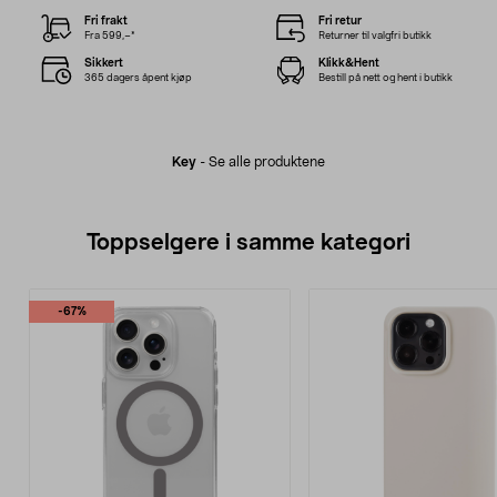
Fri frakt
Fri retur
Fra 599,–*
Returner til valgfri butikk
Sikkert
Klikk&Hent
365 dagers åpent kjøp
Bestill på nett og hent i butikk
Key
-
Se alle produktene
Toppselgere i samme kategori
-67%