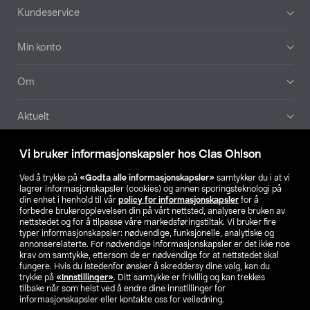
Bunntekst
Kundeservice
Min konto
Om
Aktuelt
Våre selskaper
Vi bruker informasjonskapsler hos Clas Ohlson
Ved å trykke på
«Godta alle informasjonskapsler»
samtykker du i at vi
Finn din butikk
lagrer informasjonskapsler (cookies) og annen sporingsteknologi på
din enhet i henhold til vår
policy for informasjonskapsler
for å
forbedre brukeropplevelsen din på vårt nettsted, analysere bruken av
SE
NO
FI
nettstedet og for å tilpasse våre markedsføringstiltak. Vi bruker fire
typer informasjonskapsler: nødvendige, funksjonelle, analytiske og
annonserelaterte. For nødvendige informasjonskapsler er det ikke noe
krav om samtykke, ettersom de er nødvendige for at nettstedet skal
fungere. Hvis du istedenfor ønsker å skreddersy dine valg, kan du
trykke på
«Innstillinger»
. Ditt samtykke er frivillig og kan trekkes
tilbake når som helst ved å endre dine innstillinger for
informasjonskapsler eller kontakte oss for veiledning.
Privacy statement
Medlemsvilkår
Kjøpsvilkår
For bedrifter