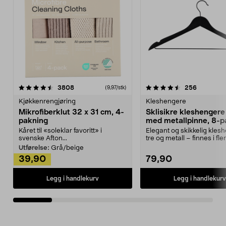
4.5av 5 stjerner
anmeldelser
4.5av 5 stjerner
anmeldels
3808
256
(9,97/stk)
Kjøkkenrengjøring
Kleshengere
Mikrofiberklut 32 x 31 cm, 4-
Sklisikre kleshengere 
pakning
med metallpinne, 8-p
Kåret til «soleklar favoritt» i
Elegant og skikkelig kles
svenske Afton...
tre og metall – finnes i fle
Kleshe...
Utførelse:
Grå/beige
39,90
79,90
Legg i handlekurv
Legg i handlekurv