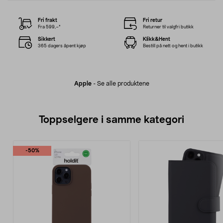
Fri frakt
Fri retur
Fra 599,–*
Returner til valgfri butikk
Sikkert
Klikk&Hent
365 dagers åpent kjøp
Bestill på nett og hent i butikk
Apple
-
Se alle produktene
Toppselgere i samme kategori
-50%