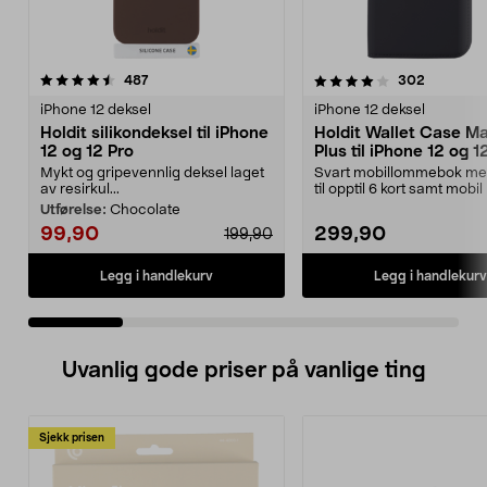
4.0 av 5 stjerner
anmeldelser
4.0 av 5 stjerner
anmeldel
487
302
iPhone 12 deksel
iPhone 12 deksel
Holdit silikondeksel til iPhone
Holdit Wallet Case M
12 og 12 Pro
Plus til iPhone 12 og 1
Mykt og gripevennlig deksel laget
Svart mobillommebok me
av resirkul...
til opptil 6 kort samt mobil
trådløs lad...
Utførelse:
Chocolate
99,90
299,90
199,90
Legg i handlekurv
Legg i handlekurv
Uvanlig gode priser på vanlige ting
Sjekk prisen