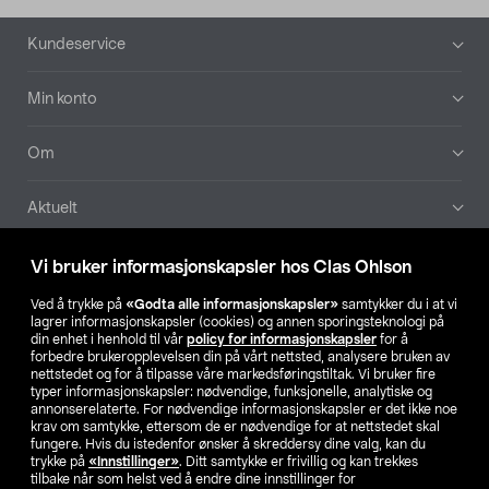
Bunntekst
Kundeservice
Min konto
Om
Aktuelt
Våre selskaper
Vi bruker informasjonskapsler hos Clas Ohlson
Ved å trykke på
«Godta alle informasjonskapsler»
samtykker du i at vi
Finn din butikk
lagrer informasjonskapsler (cookies) og annen sporingsteknologi på
din enhet i henhold til vår
policy for informasjonskapsler
for å
forbedre brukeropplevelsen din på vårt nettsted, analysere bruken av
SE
NO
FI
nettstedet og for å tilpasse våre markedsføringstiltak. Vi bruker fire
typer informasjonskapsler: nødvendige, funksjonelle, analytiske og
annonserelaterte. For nødvendige informasjonskapsler er det ikke noe
krav om samtykke, ettersom de er nødvendige for at nettstedet skal
fungere. Hvis du istedenfor ønsker å skreddersy dine valg, kan du
trykke på
«Innstillinger»
. Ditt samtykke er frivillig og kan trekkes
tilbake når som helst ved å endre dine innstillinger for