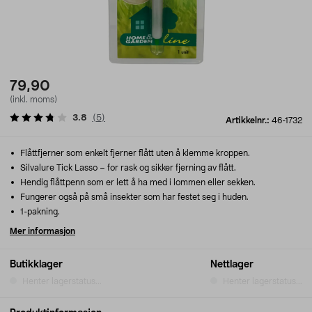
79,90
(inkl. moms)
3.8
(
5
)
Artikkelnr.:
46-1732
Flåttfjerner som enkelt fjerner flått uten å klemme kroppen.
Silvalure Tick Lasso – for rask og sikker fjerning av flått.
Hendig flåttpenn som er lett å ha med i lommen eller sekken.
Fungerer også på små insekter som har festet seg i huden.
1-pakning.
Mer informasjon
Butikklager
Nettlager
Henter lagerstatus...
Henter lagerstatus...