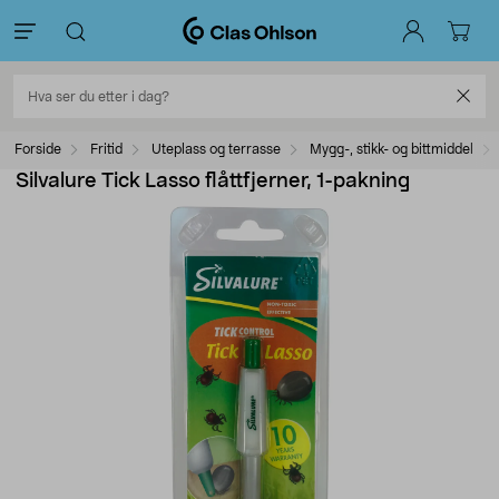
Forside
Fritid
Uteplass og terrasse
Mygg-, stikk- og bittmiddel
Silvalure Tick Lasso flåttfjerner, 1-pakning