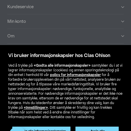
Bunntekst
Kundeservice
Min konto
Om
Aktuelt
Vi bruker informasjonskapsler hos Clas Ohlson
Våre selskaper
Ved å trykke på
«Godta alle informasjonskapsler»
samtykker du i at vi
lagrer informasjonskapsler (cookies) og annen sporingsteknologi på
din enhet i henhold til vår
policy for informasjonskapsler
for å
Finn din butikk
forbedre brukeropplevelsen din på vårt nettsted, analysere bruken av
nettstedet og for å tilpasse våre markedsføringstiltak. Vi bruker fire
typer informasjonskapsler: nødvendige, funksjonelle, analytiske og
annonserelaterte. For nødvendige informasjonskapsler er det ikke noe
SE
NO
FI
krav om samtykke, ettersom de er nødvendige for at nettstedet skal
fungere. Hvis du istedenfor ønsker å skreddersy dine valg, kan du
trykke på
«Innstillinger»
. Ditt samtykke er frivillig og kan trekkes
tilbake når som helst ved å endre dine innstillinger for
informasjonskapsler eller kontakte oss for veiledning.