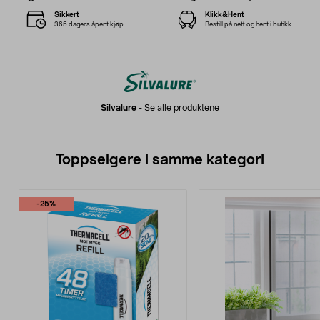
Sikkert
Klikk&Hent
365 dagers åpent kjøp
Bestill på nett og hent i butikk
Silvalure
-
Se alle produktene
Toppselgere i samme kategori
-25%