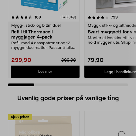
4.0 av 5 stjerner
anmeldelser
4.0 av 5 stjerner
anmeldels
189
799
(3455,07/l)
Mygg-, stikk- og bittmiddel
Mygg-, stikk- og bittmidde
Refill til Thermacell
Svart myggnett for vi
myggjager, 4-pack
Monter et insektsnett i vi
hold myggen ute. Slipp inn 
Refill med 4 gasspatroner og 12
og sten...
myggmiddelmatter. Passer til alle
Thermacells my...
299,90
79,90
399,90
Les mer
Legg i handlekurv
Uvanlig gode priser på vanlige ting
Sjekk prisen