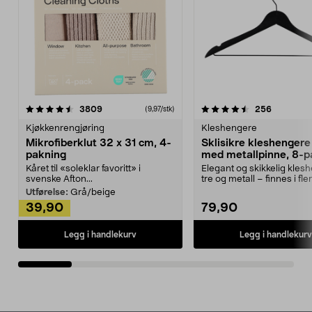
4.5av 5 stjerner
anmeldelser
4.5av 5 stjerner
anmeldels
3809
256
(9,97/stk)
Kjøkkenrengjøring
Kleshengere
Mikrofiberklut 32 x 31 cm, 4-
Sklisikre kleshengere 
pakning
med metallpinne, 8-p
Kåret til «soleklar favoritt» i
Elegant og skikkelig kles
svenske Afton...
tre og metall – finnes i fle
Kleshe...
Utførelse:
Grå/beige
39,90
79,90
Legg i handlekurv
Legg i handlekurv