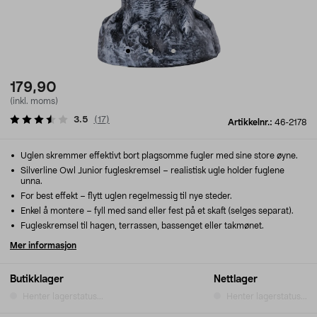
179,90
(inkl. moms)
3.5
(
17
)
Artikkelnr.:
46-2178
Uglen skremmer effektivt bort plagsomme fugler med sine store øyne.
Silverline Owl Junior fugleskremsel – realistisk ugle holder fuglene
unna.
For best effekt – flytt uglen regelmessig til nye steder.
Enkel å montere – fyll med sand eller fest på et skaft (selges separat).
Fugleskremsel til hagen, terrassen, bassenget eller takmønet.
Mer informasjon
Butikklager
Nettlager
Henter lagerstatus...
Henter lagerstatus...