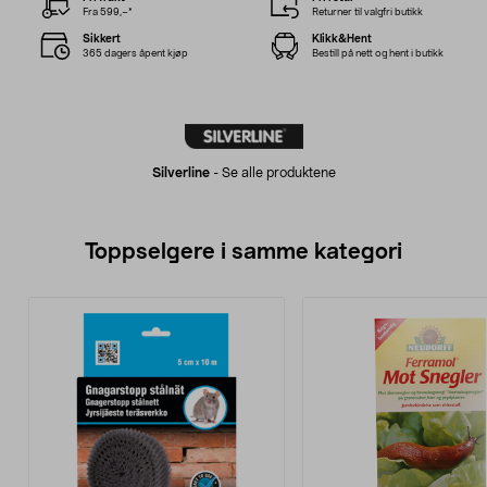
Fra 599,–*
Returner til valgfri butikk
Sikkert
Klikk&Hent
365 dagers åpent kjøp
Bestill på nett og hent i butikk
Silverline
-
Se alle produktene
Toppselgere i samme kategori