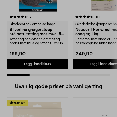
4.5 av 5 stjerner
anmeldelser
3.5 av 5 stjerner
anmeldelse
7
111
Skadedyrbekjempelse hage
Skadedyrbekjempelse h
Silverline gnagerstopp
Neudorff Ferramol m
stålnett, tetting mot mus, 5
snegler, 1 kg
cm x 10 m
Tetter og beskytter hjemmet og
Ferramol mot snegler - h
boder mot mus og rotter. Silverline
brunsneglene unna hage
gnagerstopp –...
Skader ikke mennesker og 
199,90
349,90
Legg i handlekurv
Legg i handlekurv
Uvanlig gode priser på vanlige ting
Sjekk prisen