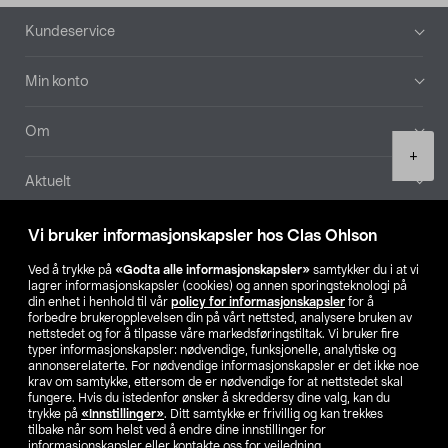
Bunntekst
Kundeservice
Min konto
Om
Product
+
quantity
Aktuelt
Våre selskaper
Vi bruker informasjonskapsler hos Clas Ohlson
Ved å trykke på
«Godta alle informasjonskapsler»
samtykker du i at vi
Finn din butikk
lagrer informasjonskapsler (cookies) og annen sporingsteknologi på
din enhet i henhold til vår
policy for informasjonskapsler
for å
forbedre brukeropplevelsen din på vårt nettsted, analysere bruken av
SE
NO
FI
nettstedet og for å tilpasse våre markedsføringstiltak. Vi bruker fire
typer informasjonskapsler: nødvendige, funksjonelle, analytiske og
annonserelaterte. For nødvendige informasjonskapsler er det ikke noe
krav om samtykke, ettersom de er nødvendige for at nettstedet skal
fungere. Hvis du istedenfor ønsker å skreddersy dine valg, kan du
trykke på
«Innstillinger»
. Ditt samtykke er frivillig og kan trekkes
tilbake når som helst ved å endre dine innstillinger for
informasjonskapsler eller kontakte oss for veiledning.