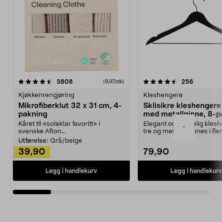
4.5av 5 stjerner
anmeldelser
4.5av 5 stjerner
anmeldels
3808
256
(9,97/stk)
Kjøkkenrengjøring
Kleshengere
Mikrofiberklut 32 x 31 cm, 4-
Sklisikre kleshengere 
pakning
med metallpinne, 8-p
Kåret til «soleklar favoritt» i
Elegant og skikkelig kles
-
svenske Afton...
tre og metall – finnes i fle
Kleshe...
Utførelse:
Grå/beige
39,90
79,90
Legg i handlekurv
Legg i handlekurv