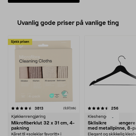
Uvanlig gode priser på vanlige ting
Sjekk prisen
4.5av 5 stjerner
anmeldelser
4.5av 5 stjerner
anmeldels
3813
256
(9,97/stk)
Kjøkkenrengjøring
Kleshengere
-
Mikrofiberklut 32 x 31 cm, 4-
Sklisikre kleshengere 
pakning
med metallpinne, 8-p
Kåret til «soleklar favoritt» i
Elegant og skikkelig kles