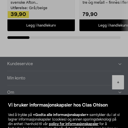
svenske Afton...
tre og metall – finnes i fle
Kleshe...
Utførelse:
Grå/beige
39,90
79,90
Legg i handlekurv
Legg i handlekurv
Bunntekst
Kundeservice
Min konto
Product
+
quantity
Om
Vi bruker informasjonskapsler hos Clas Ohlson
Aktuelt
Ved å trykke på
«Godta alle informasjonskapsler»
samtykker du i at vi
lagrer informasjonskapsler (cookies) og annen sporingsteknologi på
Våre selskaper
din enhet i henhold til vår
policy for informasjonskapsler
for å