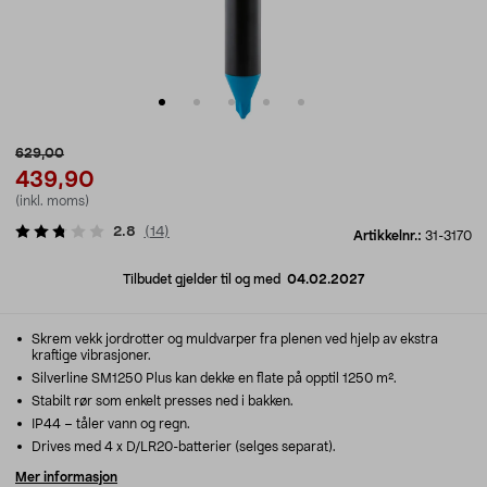
629,00
439,90
(inkl. moms)
2.8
(
14
)
Artikkelnr.:
31-3170
Tilbudet gjelder til og med
04.02.2027
Skrem vekk jordrotter og muldvarper fra plenen ved hjelp av ekstra
kraftige vibrasjoner.
Silverline SM1250 Plus kan dekke en flate på opptil 1250 m².
Stabilt rør som enkelt presses ned i bakken.
IP44 – tåler vann og regn.
Drives med 4 x D/LR20-batterier (selges separat).
Mer informasjon