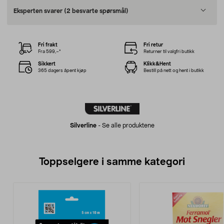
Eksperten svarer
(2 besvarte spørsmål)
Fri frakt
Fri retur
Fra 599,–*
Returner til valgfri butikk
Sikkert
Klikk&Hent
365 dagers åpent kjøp
Bestill på nett og hent i butikk
Silverline
-
Se alle produktene
Toppselgere i samme kategori