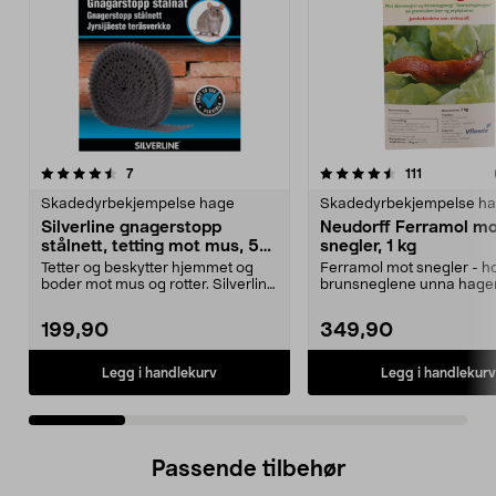
4.5 av 5 stjerner
anmeldelser
4.5 av 5 stjerner
anmeldelse
7
111
Skadedyrbekjempelse hage
Skadedyrbekjempelse h
Silverline gnagerstopp
Neudorff Ferramol m
stålnett, tetting mot mus, 5
snegler, 1 kg
cm x 10 m
Tetter og beskytter hjemmet og
Ferramol mot snegler - h
boder mot mus og rotter. Silverline
brunsneglene unna hage
gnagerstopp –...
Skader ikke mennesker og 
199,90
349,90
Legg i handlekurv
Legg i handlekurv
Passende tilbehør