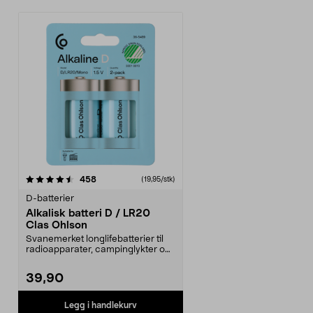
anmeldelser
458
(19,95/stk)
D-batterier
Alkalisk batteri D / LR20
Clas Ohlson
Svanemerket longlifebatterier til
radioapparater, campinglykter og
leker. Alkali...
39,90
Legg i handlekurv