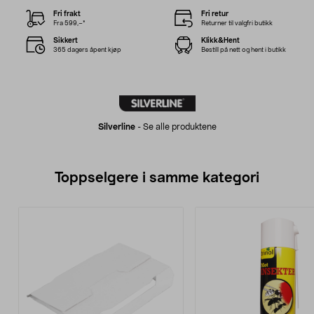
Fri frakt
Fri retur
Fra 599,–*
Returner til valgfri butikk
Sikkert
Klikk&Hent
365 dagers åpent kjøp
Bestill på nett og hent i butikk
Silverline
-
Se alle produktene
Toppselgere i samme kategori