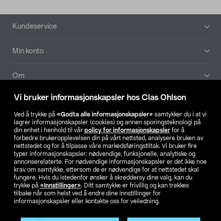
Bunntekst
Kundeservice
Min konto
Om
Vi bruker informasjonskapsler hos Clas Ohlson
Aktuelt
Ved å trykke på
«Godta alle informasjonskapsler»
samtykker du i at vi
lagrer informasjonskapsler (cookies) og annen sporingsteknologi på
Våre selskaper
din enhet i henhold til vår
policy for informasjonskapsler
for å
forbedre brukeropplevelsen din på vårt nettsted, analysere bruken av
nettstedet og for å tilpasse våre markedsføringstiltak. Vi bruker fire
Finn din butikk
typer informasjonskapsler: nødvendige, funksjonelle, analytiske og
annonserelaterte. For nødvendige informasjonskapsler er det ikke noe
krav om samtykke, ettersom de er nødvendige for at nettstedet skal
SE
NO
FI
fungere. Hvis du istedenfor ønsker å skreddersy dine valg, kan du
trykke på
«Innstillinger»
. Ditt samtykke er frivillig og kan trekkes
tilbake når som helst ved å endre dine innstillinger for
informasjonskapsler eller kontakte oss for veiledning.