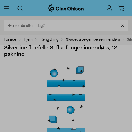
Forside
Hjem
Rengjøring
Skadedyrbekjempelse innendørs
Sil
Silverline fluefelle S, fluefanger innendørs, 12-
pakning