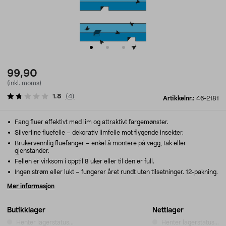
99,90
(inkl. moms)
1.8
(
4
)
Artikkelnr.:
46-2181
Fang fluer effektivt med lim og attraktivt fargemønster.
Silverline fluefelle – dekorativ limfelle mot flygende insekter.
Brukervennlig fluefanger – enkel å montere på vegg, tak eller
gjenstander.
Fellen er virksom i opptil 8 uker eller til den er full.
Ingen strøm eller lukt – fungerer året rundt uten tilsetninger. 12-pakning.
Mer informasjon
Butikklager
Nettlager
Henter lagerstatus...
Henter lagerstatus...