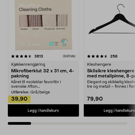
4.5av 5 stjerner
anmeldelser
4.5av 5 stjerner
anmeldels
3813
256
(9,97/stk)
Kjøkkenrengjøring
Kleshengere
Mikrofiberklut 32 x 31 cm, 4-
Sklisikre kleshengere 
pakning
med metallpinne, 8-p
Kåret til «soleklar favoritt» i
Elegant og skikkelig kles
svenske Afton...
tre og metall – finnes i fle
Kleshe...
Utførelse:
Grå/beige
39,90
79,90
Legg i handlekurv
Legg i handlekurv