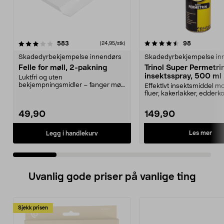
4.5 av 5 stjerner
anmeldelser
4.0 av 5 stjerner
anmeldelse
583
98
(24,95/stk)
Skadedyrbekjempelse innendørs
Skadedyrbekjempelse in
Felle for møll, 2-pakning
Trinol Super Permetri
insektsspray, 500 ml
Luktfri og uten
bekjempningsmidler – fanger møll
Effektivt insektsmiddel m
i matskapet eller garderoben. K...
fluer, kakerlakker, edderk
m.m. Trinol Su...
49,90
149,90
Les mer
Legg i handlekurv
Uvanlig gode priser på vanlige ting
Sjekk prisen