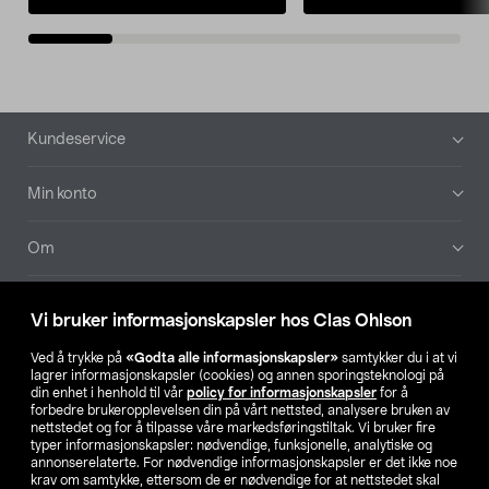
Bunntekst
Kundeservice
Min konto
Om
Aktuelt
Vi bruker informasjonskapsler hos Clas Ohlson
Våre selskaper
Ved å trykke på
«Godta alle informasjonskapsler»
samtykker du i at vi
lagrer informasjonskapsler (cookies) og annen sporingsteknologi på
din enhet i henhold til vår
policy for informasjonskapsler
for å
Finn din butikk
forbedre brukeropplevelsen din på vårt nettsted, analysere bruken av
nettstedet og for å tilpasse våre markedsføringstiltak. Vi bruker fire
typer informasjonskapsler: nødvendige, funksjonelle, analytiske og
annonserelaterte. For nødvendige informasjonskapsler er det ikke noe
SE
NO
FI
krav om samtykke, ettersom de er nødvendige for at nettstedet skal