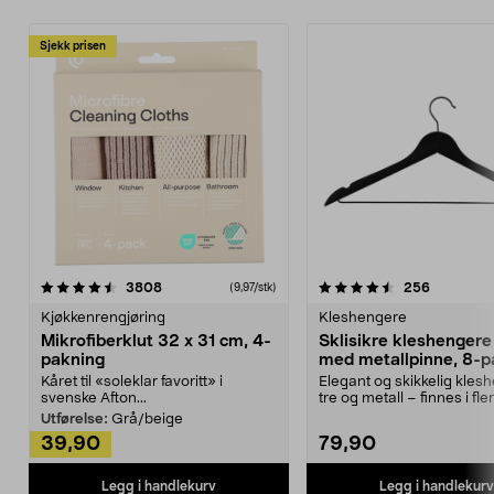
Sjekk prisen
4.5av 5 stjerner
anmeldelser
4.5av 5 stjerner
anmeldels
3808
256
(9,97/stk)
Kjøkkenrengjøring
Kleshengere
Mikrofiberklut 32 x 31 cm, 4-
Sklisikre kleshengere 
pakning
med metallpinne, 8-p
Kåret til «soleklar favoritt» i
Elegant og skikkelig kles
svenske Afton...
tre og metall – finnes i fle
Kleshe...
Utførelse:
Grå/beige
39,90
79,90
Legg i handlekurv
Legg i handlekurv