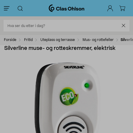
Forside
Fritid
Uteplass og terrasse
Mus- og rottefeller
Silverl
Silverline muse- og rotteskremmer, elektrisk