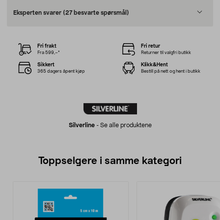
Eksperten svarer
(27 besvarte spørsmål)
Fri frakt
Fri retur
Fra 599,–*
Returner til valgfri butikk
Sikkert
Klikk&Hent
365 dagers åpent kjøp
Bestill på nett og hent i butikk
Silverline
-
Se alle produktene
Toppselgere i samme kategori