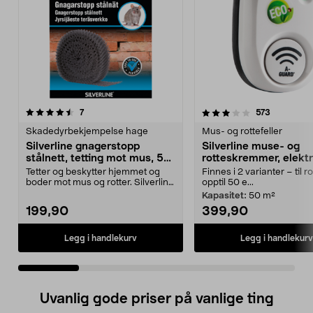
3.5 av 5 stjerner
anmeldelser
3.5 av 5 stjerner
anmeldels
7
573
Skadedyrbekjempelse hage
Mus- og rottefeller
Silverline gnagerstopp
Silverline muse- og
stålnett, tetting mot mus, 5
rotteskremmer, elektr
cm x 10 m
Tetter og beskytter hjemmet og
Finnes i 2 varianter – til 
boder mot mus og rotter. Silverline
opptil 50 e...
gnagerstopp –...
Kapasitet:
50 m²
199,90
399,90
Legg i handlekurv
Legg i handlekurv
Uvanlig gode priser på vanlige ting