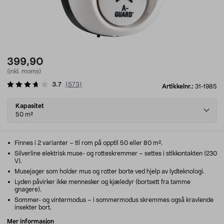
399,90
(inkl. moms)
3.7
(
573
)
Artikkelnr.:
31-1985
Select
Kapasitet
variant
50 m²
Finnes i 2 varianter – til rom på opptil 50 eller 80 m².
Silverline elektrisk muse- og rotteskremmer – settes i stikkontakten (230
V).
Musejager som holder mus og rotter borte ved hjelp av lydteknologi.
Lyden påvirker ikke mennesker og kjæledyr (bortsett fra tamme
gnagere).
Sommer- og vintermodus – i sommermodus skremmes også kravlende
insekter bort.
Mer informasjon